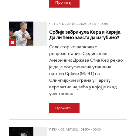
Прочитај
ЧЕТВРТАК, 27. ФЕБ 2025, 15:18 -> 15:55
Србија забринула Кера и Карија:
Да ли ћемо заиста да изгубимо?
Селектор кошаркашке
репрезентације Сједињених
Америчких Држава Стив Кер рекао
је да је полуфинална утакмица
против Србије (95:91) на
Олимпијским играма у Паризу
вероватно највећа у којој је икад
учествовао. ...
Прочитај
ПЕТАК, 09. АВГ 2024, 08:50 -> 09:00