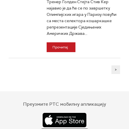
Тренер Голден Стејта Стив Кер
најавио је да ће се по завршетку
Олимпијских игара у Паризу повући
са места селектора кошаркашке
репрезентације Сједињених
Америчких Држава...
Прочитај
>
Преузмите РТС мобилну апликацију