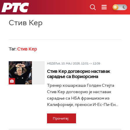
РТС
Стив Кер
Таг:
Стив Кер
НЕДЕЉА, 10. МАЈ 2026, 12:01 -> 12:09
Стив Кер договорио наставак
сарадње са Вориорсима
Тренер кошаркаша Голден Стејта
Стив Кер договорио је наставак
сарадње са НБА франшизом из
Калифорније, преноси И-Ес-Пи-Ен...
Прочитај