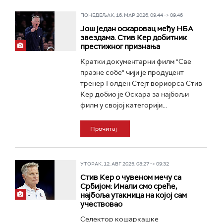
ПОНЕДЕЉАК, 16. МАР 2026, 09:44 -> 09:46
Још један оскаровац међу НБА
звездама. Стив Кер добитник
престижног признања
Кратки документарни филм "Све
празне собе" чији је продуцент
тренер Голден Стејт вориорса Стив
Кер добио је Оскара за најбољи
филм у својој категорији...
Прочитај
УТОРАК, 12. АВГ 2025, 08:27 -> 09:32
Стив Кер о чувеном мечу са
Србијом: Имали смо среће,
најбоља утакмица на којој сам
учествовао
Селектор кошаркашке