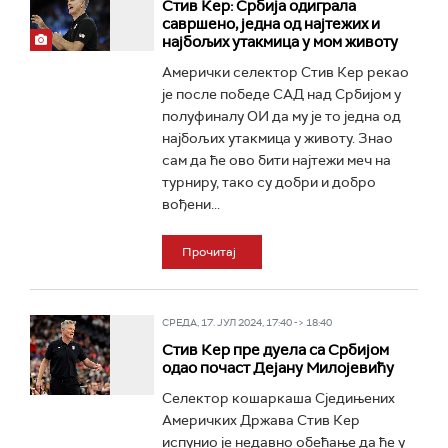
Стив Кер: Србија одиграла
савршено, једна од најтежих и
најбољих утакмица у мом животу
Амерички селектор Стив Кер рекао
је после победе САД над Србијом у
полуфиналу ОИ да му је то једна од
најбољих утакмица у животу. Знао
сам да ће ово бити најтежи меч на
турниру, тако су добри и добро
вођени...
Прочитај
СРЕДА, 17. ЈУЛ 2024, 17:40 -> 18:40
Стив Кер пре дуела са Србијом
одао почаст Дејану Милојевићу
Селектор кошаркаша Сједињених
Америчких Држава Стив Кер
испунио је недавно обећање да ће у