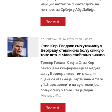
мајици с натписом "Брате" доћи на
меч против Србије у Абу Дабију...
Прочитај
ПОНЕДЕЉАК, 22. ЈАН 2024, 23:50 -> 00:17
Стив Кер: Гледали смо утакмицу у
Београду, стекли смо бољу слику о
томе шта је Милојевић тамо значио
Тренер Голден Стејта Стив Кер
рекао је на конференцији за медије
да су Вориорси као тим гледали
сцене са утакмице Партизана и Меге
у "Штарк арени" и да су стекли још
бољу слику о томе шта је Дејан
Милојевић...
Прочитај