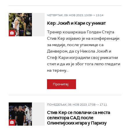
ЧЕТВРТАК, 09. НОВ 2023, 13:09 -> 13:14
Кер: Јокић и Кари су уникат
Tренер кошаркаша Голден Стејта
Стив Кер изјавио је на конференцији
за медије, после утакмице са
Денвером, да су Никола Јокић и
Стеф Кари изградили свој уникатни
стил и да их је због тога лепо гледати
на терену...
Прочитај
ПОНЕДЕЉАК, 06. НОВ 2023, 17:08 -> 17:11
Стив Кер се повлачи са места
селектора САД после
Олимпијских игара у Паризу