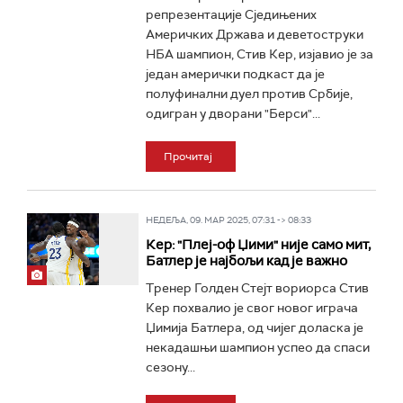
репрезентације Сједињених
Америчких Држава и деветоструки
НБА шампион, Стив Кер, изјавио је за
један амерички подкаст да је
полуфинални дуел против Србије,
одигран у дворани "Берси"...
Прочитај
НЕДЕЉА, 09. МАР 2025, 07:31 -> 08:33
Кер: "Плеј-оф Џими" није само мит,
Батлер је најбољи кад је важно
Тренер Голден Стејт вориорса Стив
Кер похвалио је свог новог играча
Џимија Батлера, од чијег доласка је
некадашњи шампион успео да спаси
сезону...