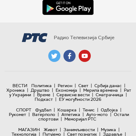
Радио Телевизија Србије
|
|
|
|
ВЕСТИ
Политика
Регион
Свет
Србија данас
|
|
|
|
Хроника
Друштво
Економија
Мерила времена
Рат
|
|
|
|
у Украјини
Време
Сервисне вести
Сматрачница
|
Подкаст
ЕУ могућности 2026
|
|
|
|
СПОРТ
Фудбал
Кошарка
Тенис
Одбојка
|
|
|
|
Рукомет
Ватерполо
Атлетика
Ауто-мото
Остали
|
спортови
Меморијал РТС
|
|
|
МАГАЗИН
Живот
Занимљивости
Музика
|
|
|
|
Технологијa
Путујемо
Свет познатих
Здравље