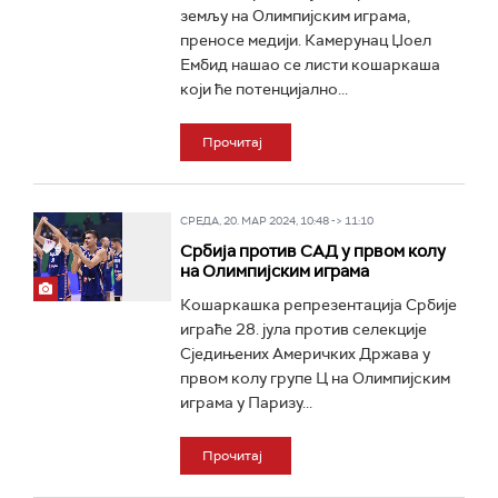
земљу на Олимпијским играма,
преносе медији. Камерунац Џоел
Ембид нашао се листи кошаркаша
који ће потенцијално...
Прочитај
СРЕДА, 20. МАР 2024, 10:48 -> 11:10
Србија против САД у првом колу
на Олимпијским играма
Кошаркашка репрезентација Србије
играће 28. јула против селекције
Сједињених Америчких Држава у
првом колу групе Ц на Олимпијским
играма у Паризу...
Прочитај