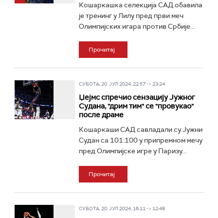
Кошаркашка селекција САД обавила
је тренинг у Лилу пред први меч
Олимпијских игара против Србије...
Прочитај
СУБОТА, 20. ЈУЛ 2024, 22:57 -> 23:24
Џејмс спречио сензацију Јужног
Судана, "дрим тим" се "провукао"
после драме
Кошаркаши САД савладали су Јужни
Судан са 101:100 у припремном мечу
пред Олимпијске игре у Паризу...
Прочитај
СУБОТА, 20. ЈУЛ 2024, 16:11 -> 12:48