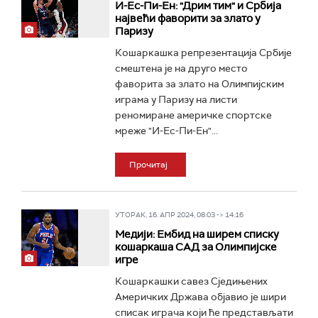
И-Ес-Пи-Ен: "Дрим тим" и Србија
највећи фаворити за злато у
Паризу
Кошаркашка репрезентација Србије
смештена је на друго место
фаворита за злато на Олимпијским
играма у Паризу на листи
реномиране америчке спортске
мреже "И-Ес-Пи-Ен"...
Прочитај
УТОРАК, 16. АПР 2024, 08:03 -> 14:16
Медији: Ембид на ширем списку
кошаркаша САД за Олимпијске
игре
Кошаркашки савез Сједињених
Америчких Држава објавио је шири
списак играча који ће представљати