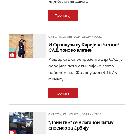
није било лагодно...
Прочитај
СУБОТА, 10. АВГ 2024, 23:19 -> 00:31
И Французи су Каријеве "жртве" -
САД поново златне
Кошаркашка репрезентација САД је
освојила пето олимпијско злато
победом над Француском 98:87 у
финалу...
Прочитај
СУБОТА, 27. ЈУЛ 2024, 16:33 -> 17:10
"Дрим тим" се у лаганом ритму
спремао за Србију