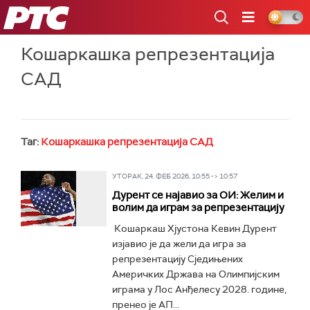
РТС
Кошаркашка репрезентација
САД
Таг:
Кошаркашка репрезентација САД
УТОРАК, 24. ФЕБ 2026, 10:55 -> 10:57
Дурент се најавио за ОИ: Желим и
волим да играм за репрезентацију
Кошаркаш Хјустона Кевин Дурент
изјавио је да жели да игра за
репрезентацију Сједињених
Америчких Држава на Олимпијским
играма у Лос Анђелесу 2028. године,
пренео је АП...