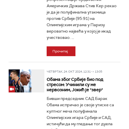
Америчких Држава Стив Кер рекао
је да је полуфинална утакмица
против Србије (95:91) на
Олимпијским играма у Паризу
вероватно највећа у којој је икад
учествовао. ...
Прочитај
ЧЕТВРТАК, 24. ОКТ 2024, 12:31 -> 13:05
Обама због Србије био под
стресом: Учинили су ме
нервозним, Јокић је "звер"
Бивши председник САД Барак
Обама испричао је своје утиске са
култног меча полуфинала
Олимпијских игара Србије и САД,
истичући да му гледање тог дуела