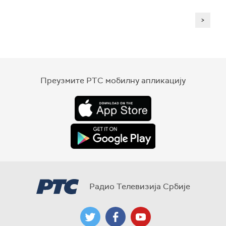
>
Преузмите РТС мобилну апликацију
Радио Телевизија Србије