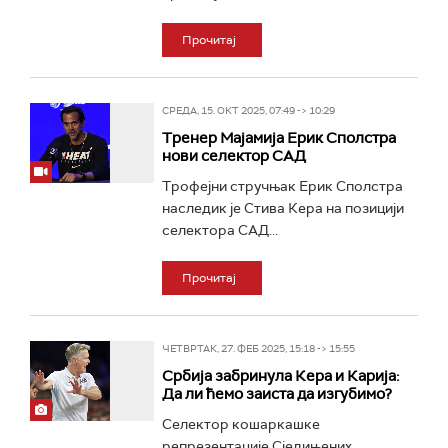
Прочитај
СРЕДА, 15. ОКТ 2025, 07:49 -> 10:29
Тренер Мајамија Ерик Сполстра
нови селектор САД
Трофејни стручњак Ерик Сполстра
наследик је Стива Кера на позицији
селектора САД...
Прочитај
ЧЕТВРТАК, 27. ФЕБ 2025, 15:18 -> 15:55
Србија забринула Кера и Карија:
Да ли ћемо заиста да изгубимо?
Селектор кошаркашке
репрезентације Сједињених