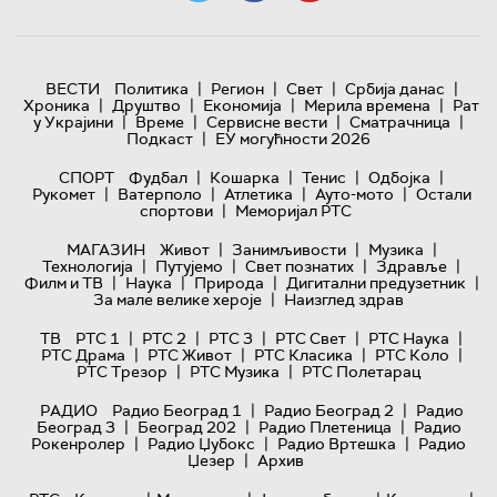
|
|
|
|
ВЕСТИ
Политика
Регион
Свет
Србија данас
|
|
|
|
Хроника
Друштво
Економија
Мерила времена
Рат
|
|
|
|
у Украјини
Време
Сервисне вести
Сматрачница
|
Подкаст
ЕУ могућности 2026
|
|
|
|
СПОРТ
Фудбал
Кошарка
Тенис
Одбојка
|
|
|
|
Рукомет
Ватерполо
Атлетика
Ауто-мото
Остали
|
спортови
Меморијал РТС
|
|
|
МАГАЗИН
Живот
Занимљивости
Музика
|
|
|
|
Технологијa
Путујемо
Свет познатих
Здравље
|
|
|
|
Филм и ТВ
Наука
Природа
Дигитални предузетник
|
За мале велике хероје
Наизглед здрав
|
|
|
|
|
ТВ
РТС 1
РТС 2
РТС 3
РТС Свет
РТС Наука
|
|
|
|
РТС Драма
РТС Живот
РТС Класика
РТС Коло
|
|
РТС Трезор
РТС Музика
РТС Полетарац
|
|
РАДИО
Радио Београд 1
Радио Београд 2
Радио
|
|
|
Београд 3
Београд 202
Радио Плетеница
Радио
|
|
|
Рокенролер
Радио Џубокс
Радио Вртешка
Радио
|
Џезер
Архив