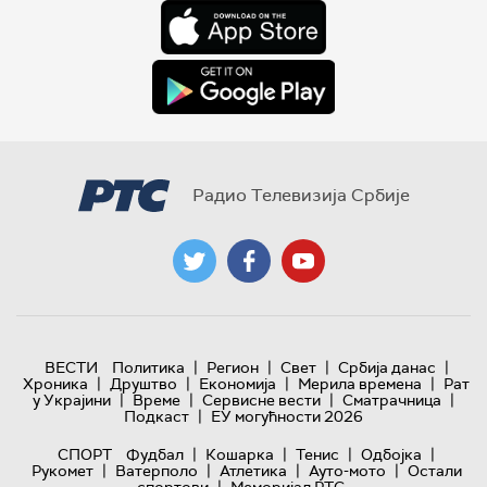
Радио Телевизија Србије
|
|
|
|
ВЕСТИ
Политика
Регион
Свет
Србија данас
|
|
|
|
Хроника
Друштво
Економија
Мерила времена
Рат
|
|
|
|
у Украјини
Време
Сервисне вести
Сматрачница
|
Подкаст
ЕУ могућности 2026
|
|
|
|
СПОРТ
Фудбал
Кошарка
Тенис
Одбојка
|
|
|
|
Рукомет
Ватерполо
Атлетика
Ауто-мото
Остали