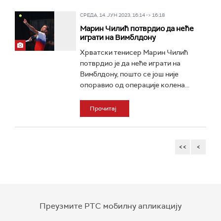
СРЕДА, 14. ЈУН 2023, 16:14 -> 16:18
Марин Чилић потврдио да неће
играти на Вимблдону
Хрватски тенисер Марин Чилић
потврдио је да неће играти на
Вимблдону, пошто се још није
опоравио од операције колена...
Прочитај
<<
<
Преузмите РТС мобилну апликацију