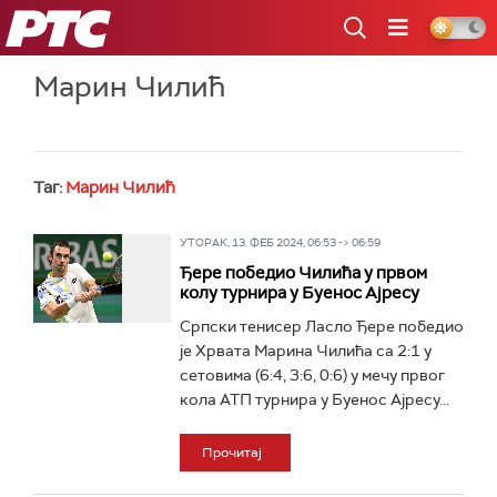
РТС
Марин Чилић
Таг:
Марин Чилић
УТОРАК, 13. ФЕБ 2024, 06:53 -> 06:59
Ђере победио Чилића у првом
колу турнира у Буенос Ајресу
Српски тенисер Ласло Ђере победио
је Хрвата Марина Чилића са 2:1 у
сетовима (6:4, 3:6, 0:6) у мечу првог
кола АТП турнира у Буенос Ајресу...
Прочитај