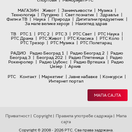
|
спортови
Меморијал РТС
|
|
|
МАГАЗИН
Живот
Занимљивости
Музика
|
|
|
|
Технологијa
Путујемо
Свет познатих
Здравље
|
|
|
|
Филм и ТВ
Наука
Природа
Дигитални предузетник
|
За мале велике хероје
Наизглед здрав
|
|
|
|
|
ТВ
РТС 1
РТС 2
РТС 3
РТС Свет
РТС Наука
|
|
|
|
РТС Драма
РТС Живот
РТС Класика
РТС Коло
|
|
РТС Трезор
РТС Музика
РТС Полетарац
|
|
РАДИО
Радио Београд 1
Радио Београд 2
Радио
|
|
|
Београд 3
Београд 202
Радио Плетеница
Радио
|
|
|
Рокенролер
Радио Џубокс
Радио Вртешка
Радио
|
Џезер
Архив
|
|
|
|
РТС
Контакт
Маркетинг
Јавне набавке
Конкурси
Интернет портал
МАПА САЈТА
Приватност
Copyright
Правила употребе садржаја
Мапа
|
|
|
сајта
Copyright © 2008 - 2026 РТС. Сва права задржана.