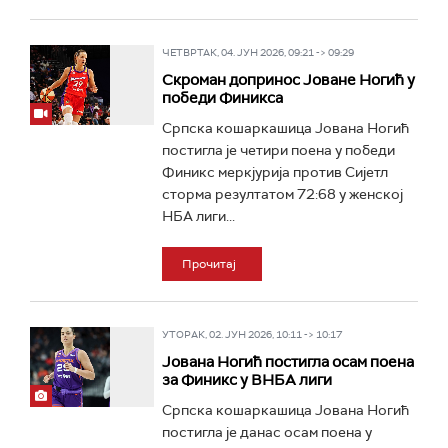
ЧЕТВРТАК, 04. ЈУН 2026, 09:21 -> 09:29
Скроман допринос Јоване Ногић у
победи Финикса
Српска кошаркашица Јована Ногић
постигла је четири поена у победи
Финикс меркјурија против Сијетл
сторма резултатом 72:68 у женској
НБА лиги...
Прочитај
УТОРАК, 02. ЈУН 2026, 10:11 -> 10:17
Јована Ногић постигла осам поена
за Финикс у ВНБА лиги
Српска кошаркашица Јована Ногић
постигла је данас осам поена у