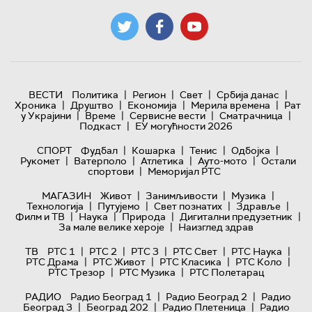
|
|
|
|
ВЕСТИ
Политика
Регион
Свет
Србија данас
|
|
|
|
Хроника
Друштво
Економија
Мерила времена
Рат
|
|
|
|
у Украјини
Време
Сервисне вести
Сматрачница
|
Подкаст
ЕУ могућности 2026
|
|
|
|
СПОРТ
Фудбал
Кошарка
Тенис
Одбојка
|
|
|
|
Рукомет
Ватерполо
Атлетика
Ауто-мото
Остали
|
спортови
Меморијал РТС
|
|
|
МАГАЗИН
Живот
Занимљивости
Музика
|
|
|
|
Технологијa
Путујемо
Свет познатих
Здравље
|
|
|
|
Филм и ТВ
Наука
Природа
Дигитални предузетник
|
За мале велике хероје
Наизглед здрав
|
|
|
|
|
ТВ
РТС 1
РТС 2
РТС 3
РТС Свет
РТС Наука
|
|
|
|
РТС Драма
РТС Живот
РТС Класика
РТС Коло
|
|
РТС Трезор
РТС Музика
РТС Полетарац
|
|
РАДИО
Радио Београд 1
Радио Београд 2
Радио
|
|
|
Београд 3
Београд 202
Радио Плетеница
Радио