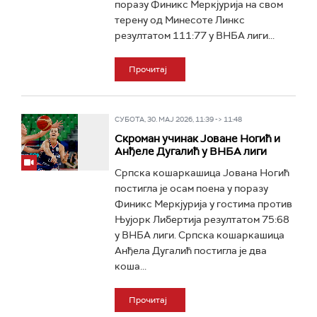
поразу Финикс Меркјурија на свом
терену од Минесоте Линкс
резултатом 111:77 у ВНБА лиги...
Прочитај
СУБОТА, 30. МАЈ 2026, 11:39 -> 11:48
Скроман учинак Јоване Ногић и
Анђеле Дугалић у ВНБА лиги
Српска кошаркашица Јована Ногић
постигла је осам поена у поразу
Финикс Меркјурија у гостима против
Њујорк Либертија резултатом 75:68
у ВНБА лиги. Српска кошаркашица
Анђела Дугалић постигла је два
коша...
Прочитај