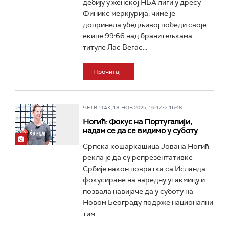
дебију у женској НБА лиги у дресу
Финикс меркјурија, чиме је
допринела убедљивој победи своје
екипе 99:66 над бранитељкама
титуле Лас Вегас...
Прочитај
ЧЕТВРТАК, 13. НОВ 2025, 16:47 -> 16:48
Ногић: Фокус на Португалији,
надам се да се видимо у суботу
Српска кошаркашица Јована Ногић
рекла је да су репрезентативке
Србије након повратка са Исланда
фокусиране на наредну утакмицу и
позвала навијаче да у суботу на
Новом Београду подрже национални
тим...