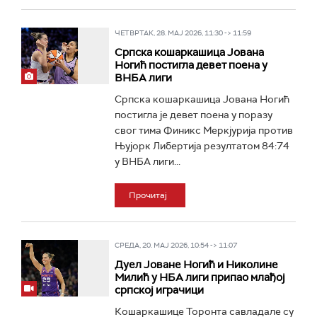
ЧЕТВРТАК, 28. МАЈ 2026, 11:30 -> 11:59
Српска кошаркашица Јована
Ногић постигла девет поена у
ВНБА лиги
Српска кошаркашица Јована Ногић
постигла је девет поена у поразу
свог тима Финикс Меркјурија против
Њујорк Либертија резултатом 84:74
у ВНБА лиги...
Прочитај
СРЕДА, 20. МАЈ 2026, 10:54 -> 11:07
Дуел Јоване Ногић и Николине
Милић у НБА лиги припао млађој
српској играчици
Кошаркашице Торонта савладале су