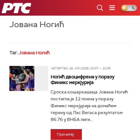
РТС
Јована Ногић
Таг:
Јована Ногић
ЧЕТВРТАК, 18. ЈУН 2026, 10:07 -> 10:35
Ногић двоцифрена у поразу
Финикс меркјурија
Српска кошаркашица Јована Ногић
постигла је 12 поена у поразу
Финикс меркјурија на домаћем
терену од Лас Вегаса резултатом
86:76 у ВНБА лиги...
Прочитај