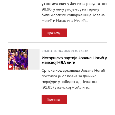
у гостима екипу Финикса резултатом
98:90, у мечу у којем су на терену
биле и српске кошаркашице Јована
Ногић и Николина Милић...
Прочитај
СУБОТА, 16. МАЈ 2026, 09:45 -> 10:12
Историјска партија Јоване Ногић у
женској НБА лиги
Српска кошаркашица Јована Ногић
постигла је 27 поена за Финикс
меркјури у победи над Чикагом
(91:83) у женској НБА лиги...
Прочитај