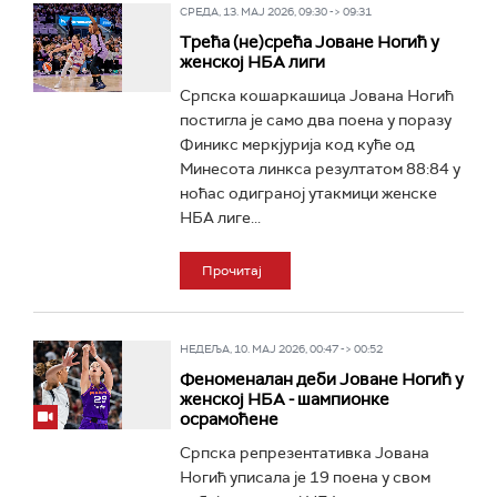
СРЕДА, 13. МАЈ 2026, 09:30 -> 09:31
Трећа (не)срећа Јоване Ногић у
женској НБА лиги
Српска кошаркашица Јована Ногић
постигла је само два поена у поразу
Финикс меркјурија код куће од
Минесота линкса резултатом 88:84 у
ноћас одиграној утакмици женске
НБА лиге...
Прочитај
НЕДЕЉА, 10. МАЈ 2026, 00:47 -> 00:52
Феноменалан деби Јоване Ногић у
женској НБА - шампионке
осрамоћене
Српска репрезентативка Јована
Ногић уписала је 19 поена у свом