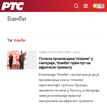
РТС
Бамби
Таг:
Бамби
СРЕДА, 15. ОКТ 2025, 15:55 -> 16:10
Почела производња "плазме" у
Нигерији, "Бамби" први пут на
афричком тржишту
Компанија "Бамби" саопштила је да је
производња кекса "плазма",
најпознатијег српског бренда,
званично почела у Лагосу, у Нигерији,
чиме је компанија први пут
закорачила на афричко тржиште...