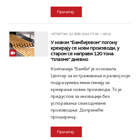
Прочитај
ЧЕТВРТАК, 22. ФЕБ 2024, 07:49 -> 08:22
У новом "Бамбијевом" погону
креирају се нови производи, у
старом се направи 120 тона
"плазме" дневно
Компанија “Бамби“ је основала
Центар за истраживање и развој који
подразумева мини линију за
креирање нових производа. То је
предуслов за иновације без
успоравања свакодневне
производње. Допринеће
проширењу...
Прочитај