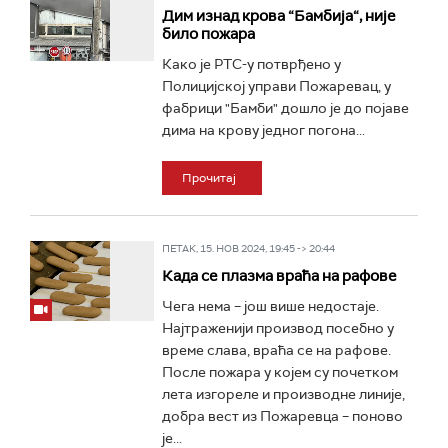
Дим изнад крова “Бамбија“, није
било пожара
Како је РТС-у потврђено у
Полицијској управи Пожаревац, у
фабрици "Бамби" дошло је до појаве
дима на крову једног погона...
Прочитај
ПЕТАК, 15. НОВ 2024, 19:45 -> 20:44
Када се плазма враћа на рафове
Чега нема – још више недостаје.
Најтраженији производ посебно у
време слава, враћа се на рафове.
После пожара у којем су почетком
лета изгореле и производне линије,
добра вест из Пожаревца – поново
је...