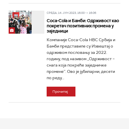
СРЕДА, 14. ЈУН 2023, 16:00 -> 16:06
Coca-Cola и Бамби: Одрживост као
покретач позитивних промена у
заједници
Компаније Coca-Cola HBC Србија и
Бамби представиле су Извештај о
одрживом пословању за 2022.
годину, под називом ,,Одрживост –
снага која покреће заједничке
промене’’. Ово је јубиларни, десети
по реду...
Прочитај