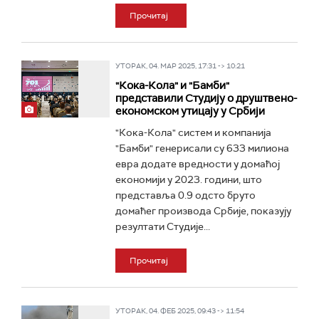
Прочитај
УТОРАК, 04. МАР 2025, 17:31 -> 10:21
"Кока-Кола" и "Бамби"
представили Студију о друштвено-
економском утицају у Србији
"Кока-Кола" систем и компанија
"Бамби" генерисали су 633 милиона
евра додате вредности у домаћој
економији у 2023. години, што
представља 0.9 одсто бруто
домаћег производа Србије, показују
резултати Студије...
Прочитај
УТОРАК, 04. ФЕБ 2025, 09:43 -> 11:54