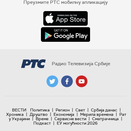
Преузмите РТС мобилну апликацију
Радио Телевизија Србије
|
|
|
|
ВЕСТИ
Политика
Регион
Свет
Србија данас
|
|
|
|
Хроника
Друштво
Економија
Мерила времена
Рат
|
|
|
|
у Украјини
Време
Сервисне вести
Сматрачница
|
Подкаст
ЕУ могућности 2026