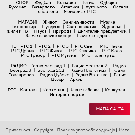
|
|
|
|
СПОРТ
Фудбал
Кошарка
Тенис
Одбојка
|
|
|
|
Рукомет
Ватерполо
Атлетика
Ауто-мото
Остали
|
спортови
Меморијал РТС
|
|
|
МАГАЗИН
Живот
Занимљивости
Музика
|
|
|
|
Технологијa
Путујемо
Свет познатих
Здравље
|
|
|
|
Филм и ТВ
Наука
Природа
Дигитални предузетник
|
За мале велике хероје
Наизглед здрав
|
|
|
|
|
ТВ
РТС 1
РТС 2
РТС 3
РТС Свет
РТС Наука
|
|
|
|
РТС Драма
РТС Живот
РТС Класика
РТС Коло
|
|
РТС Трезор
РТС Музика
РТС Полетарац
|
|
РАДИО
Радио Београд 1
Радио Београд 2
Радио
|
|
|
Београд 3
Београд 202
Радио Плетеница
Радио
|
|
|
Рокенролер
Радио Џубокс
Радио Вртешка
Радио
|
Џезер
Архив
|
|
|
|
РТС
Контакт
Маркетинг
Јавне набавке
Конкурси
Интернет портал
МАПА САЈТА
Приватност
Copyright
Правила употребе садржаја
Мапа
|
|
|