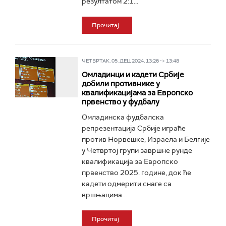
резултатом 2:1...
Прочитај
ЧЕТВРТАК, 05. ДЕЦ 2024, 13:26 -> 13:48
Омладинци и кадети Србије
добили противнике у
квалификацијама за Европско
првенство у фудбалу
Омладинска фудбалска
репрезентација Србије играће
против Норвешке, Израела и Белгије
у Четвртој групи завршне рунде
квалификација за Европско
првенство 2025. године, док ће
кадети одмерити снаге са
вршњацима...
Прочитај