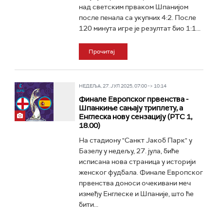
над светским прваком Шпанијом
после пенала са укупних 4:2. После
120 минута игре је резултат био 1:1...
Прочитај
НЕДЕЉА, 27. ЈУЛ 2025, 07:00 -> 10:14
Финале Европског првенства -
Шпанкиње сањају триплету, а
Енглеска нову сензацију (РТС 1,
18.00)
На стадиону "Санкт Јакоб Парк" у
Базелу у недељу, 27. јула, биће
исписана нова страница у историји
женског фудбала. Финале Европског
првенства доноси очекивани меч
између Енглеске и Шпаније, што ће
бити...