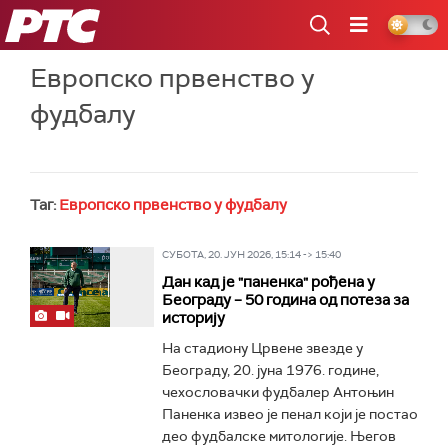
РТС
Европско првенство у
фудбалу
Таг:
Европско првенство у фудбалу
СУБОТА, 20. ЈУН 2026, 15:14 -> 15:40
Дан кад је "паненка" рођена у
Београду – 50 година од потеза за
историју
На стадиону Црвене звезде у
Београду, 20. јуна 1976. године,
чехословачки фудбалер Антоњин
Паненка извео је пенал који је постао
део фудбалске митологије. Његов