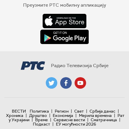
Преузмите РТС мобилну апликацију
Радио Телевизија Србије
|
|
|
|
ВЕСТИ
Политика
Регион
Свет
Србија данас
|
|
|
|
Хроника
Друштво
Економија
Мерила времена
Рат
|
|
|
|
у Украјини
Време
Сервисне вести
Сматрачница
|
Подкаст
ЕУ могућности 2026