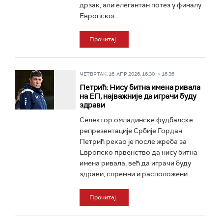
дрзак, али елегантан потез у финалу
Европског...
Прочитај
ЧЕТВРТАК, 16. АПР 2026, 16:30 -> 16:36
Петрић: Нису битна имена ривала
на ЕП, најважније да играчи буду
здрави
Селектор омладинске фудбалске
репрезентације Србије Гордан
Петрић рекао је после жреба за
Европско првенство да нису битна
имена ривала, већ да играчи буду
здрави, спремни и расположени...
Прочитај