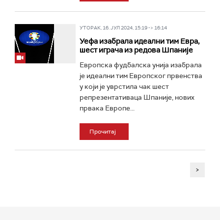
УТОРАК, 16. ЈУЛ 2024, 15:19 -> 16:14
Уефа изабрала идеални тим Евра,
шест играча из редова Шпаније
Европска фудбалска унија изабрала
је идеални тим Европског првенства
у који је уврстила чак шест
репрезентативаца Шпаније, нових
првака Европе...
Прочитај
>