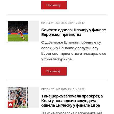
Прочитај
СРЕДА, 23. ЈУЛ 2025, 23:26 -> 23:47
Бонмати одвела Шпанију у финале
Европског првенства
Фудбалерке Шпаније победиле су
селекцију Немачке у полуфиналу
Европског првенства и пласирале се
у финале турнира...
Прочитај
СРЕДА, 23. ЈУЛ 2025, 13:10 -> 13:22
Тинејџерка започела преокрет, а
Кели у последњим секундама
одвела Енглеску у финале Евра
Женска фудбалска репрезентација