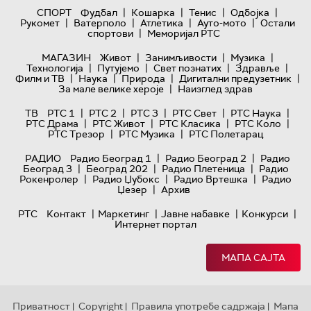
|
|
|
|
СПОРТ
Фудбал
Кошарка
Тенис
Одбојка
|
|
|
|
Рукомет
Ватерполо
Атлетика
Ауто-мото
Остали
|
спортови
Меморијал РТС
|
|
|
МАГАЗИН
Живот
Занимљивости
Музика
|
|
|
|
Технологијa
Путујемо
Свет познатих
Здравље
|
|
|
|
Филм и ТВ
Наука
Природа
Дигитални предузетник
|
За мале велике хероје
Наизглед здрав
|
|
|
|
|
ТВ
РТС 1
РТС 2
РТС 3
РТС Свет
РТС Наука
|
|
|
|
РТС Драма
РТС Живот
РТС Класика
РТС Коло
|
|
РТС Трезор
РТС Музика
РТС Полетарац
|
|
РАДИО
Радио Београд 1
Радио Београд 2
Радио
|
|
|
Београд 3
Београд 202
Радио Плетеница
Радио
|
|
|
Рокенролер
Радио Џубокс
Радио Вртешка
Радио
|
Џезер
Архив
|
|
|
|
РТС
Контакт
Маркетинг
Јавне набавке
Конкурси
Интернет портал
МАПА САЈТА
Приватност
Copyright
Правила употребе садржаја
Мапа
|
|
|