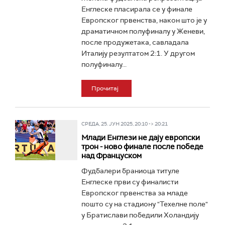
Енглеске пласирала се у финале
Европског првенства, након што је у
драматичном полуфиналу у Женеви,
после продужетака, савладала
Италију резултатом 2:1. У другом
полуфиналу...
Прочитај
СРЕДА, 25. ЈУН 2025, 20:10 -> 20:21
Млади Енглези не дају европски
трон - ново финале после победе
над Француском
Фудбалери браниоца титуле
Енглеске први су финалисти
Европског првенства за младе
пошто су на стадиону "Техелне поле"
у Братислави победили Холандију