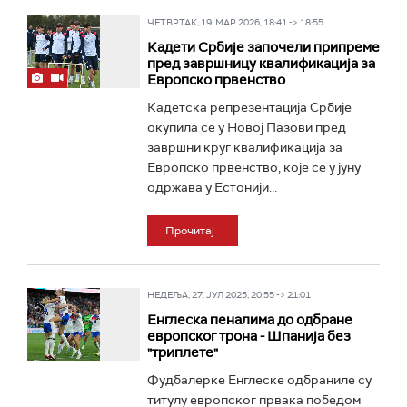
ЧЕТВРТАК, 19. МАР 2026, 18:41 -> 18:55
Кадети Србије започели припреме
пред завршницу квалификација за
Европско првенство
Кадетска репрезентација Србије
окупила се у Новој Пазови пред
завршни круг квалификација за
Европско првенство, које се у јуну
одржава у Естонији...
Прочитај
НЕДЕЉА, 27. ЈУЛ 2025, 20:55 -> 21:01
Енглеска пеналима до одбране
европског трона - Шпанија без
"триплете"
Фудбалерке Енглеске одбраниле су
титулу европског првака победом