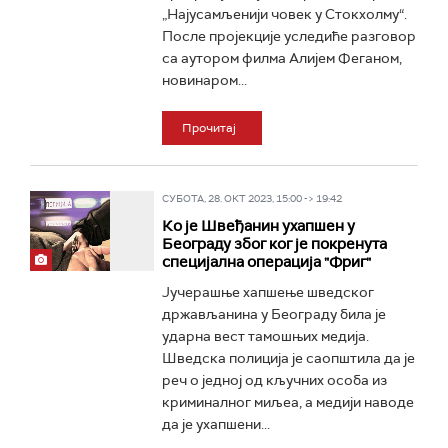
„Најусамљенији човек у Стокхолму“.
После пројекције уследиће разговор
са аутором филма Алијем Феганом,
новинаром...
Прочитај
СУБОТА, 28. ОКТ 2023, 15:00 -> 19:42
Ко је Швеђанин ухапшен у
Београду због ког је покренута
специјална операција "Фриг"
Јучерашње хапшење шведског
држављанина у Београду била је
ударна вест тамошњих медија.
Шведска полиција је саопштила да је
реч о једној од кључних особа из
криминалног миљеа, а медији наводе
да је ухапшени...