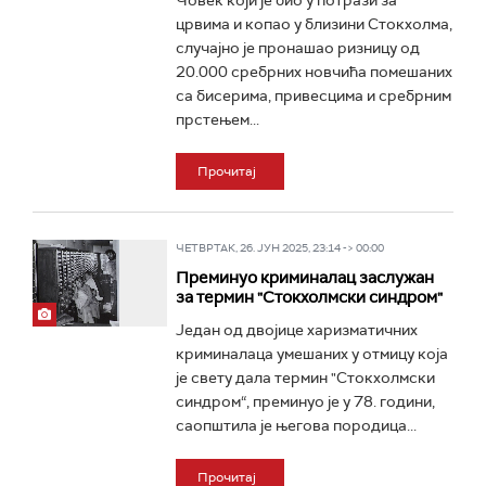
Човек који је био у потрази за
црвима и копао у близини Стокхолма,
случајно је пронашао ризницу од
20.000 сребрних новчића помешаних
са бисерима, привесцима и сребрним
прстењем...
Прочитај
ЧЕТВРТАК, 26. ЈУН 2025, 23:14 -> 00:00
Преминуо криминалац заслужан
за термин "Стокхолмски синдром"
Један од двојице харизматичних
криминалаца умешаних у отмицу која
је свету дала термин "Стокхолмски
синдром“, преминуо је у 78. години,
саопштила је његова породица...
Прочитај