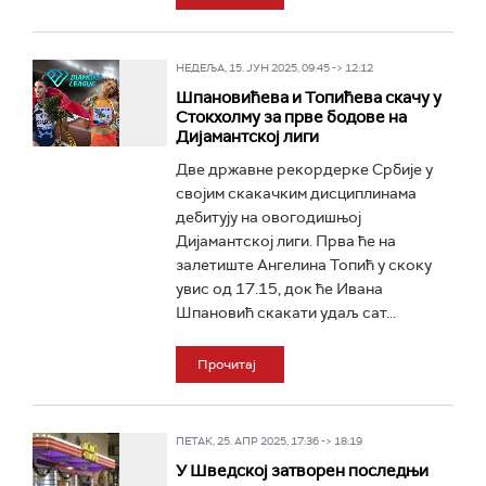
НЕДЕЉА, 15. ЈУН 2025, 09:45 -> 12:12
Шпановићева и Топићева скачу у
Стокхолму за прве бодове на
Дијамантској лиги
Две државне рекордерке Србије у
својим скакачким дисциплинама
дебитују на овогодишњој
Дијамантској лиги. Прва ће на
залетиште Ангелина Топић у скоку
увис од 17.15, док ће Ивана
Шпановић скакати удаљ сат...
Прочитај
ПЕТАК, 25. АПР 2025, 17:36 -> 18:19
У Шведској затворен последњи