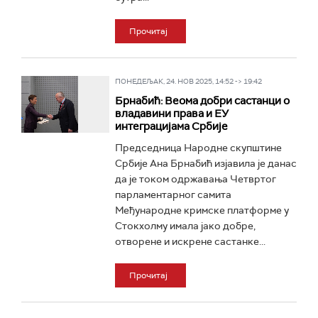
Прочитај
ПОНЕДЕЉАК, 24. НОВ 2025, 14:52 -> 19:42
Брнабић: Веома добри састанци о
владавини права и ЕУ
интеграцијама Србије
Председница Народне скупштине
Србије Ана Брнабић изјавила је данас
да је током одржавања Четвртог
парламентарног самита
Међународне кримске платформе у
Стокхолму имала јако добре,
отворене и искрене састанке...
Прочитај