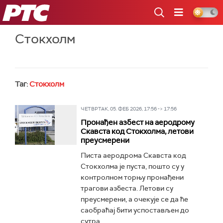
РТС
Стокхолм
Таг:
Стокхолм
ЧЕТВРТАК, 05. ФЕБ 2026, 17:56 -> 17:56
Пронађен азбест на аеродрому
Скавста код Стокхолма, летови
преусмерени
Писта аеродрома Скавста код
Стокхолма је пуста, пошто су у
контролном торњу пронађени
трагови азбеста. Летови су
преусмерени, а очекује се да ће
саобраћај бити успостављен до
сутра...