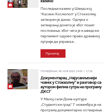
казино
Последњи казино у Шведској,
"Касино Космопол" у Стокхолму,
затворен је данас. Одлука о
затварању донета је због лошег
пословања, због чега је и шведски
парламент одузео право државној
лутрији да управља...
Прочитај
ПОНЕДЕЉАК, 06. НОВ 2023, 15:00 -> 17:18
Документарац „Најусамљенији
човек у Стокхолму“ и разговор са
аутором филма сутра на програму
ДКСГ
У Малој сали Дома културе
„Студентски град“ 7. новембра је на
програму документарно остварење