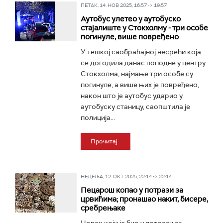
ПЕТАК, 14. НОВ 2025, 16:57 -> 19:57
Аутобус улетео у аутобуско
стајалиште у Стокхолму - три особе
погинуле, више повређено
У тешкој саобраћајној несрећи која
се догодила данас поподне у центру
Стокхолма, најмање три особе су
погинуле, а више њих је повређено,
након што је аутобус ударио у
аутобуску станицу, саопштила је
полиција...
Прочитај
НЕДЕЉА, 12. ОКТ 2025, 22:14 -> 22:14
Пецарош копао у потрази за
црвићима; пронашао накит, бисере,
сребрењаке