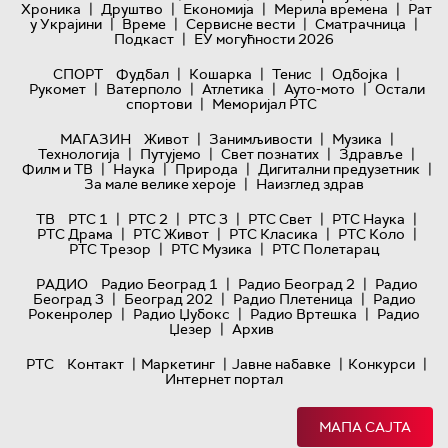
|
|
|
|
Хроника
Друштво
Економија
Мерила времена
Рат
|
|
|
|
у Украјини
Време
Сервисне вести
Сматрачница
|
Подкаст
ЕУ могућности 2026
|
|
|
|
СПОРТ
Фудбал
Кошарка
Тенис
Одбојка
|
|
|
|
Рукомет
Ватерполо
Атлетика
Ауто-мото
Остали
|
спортови
Меморијал РТС
|
|
|
МАГАЗИН
Живот
Занимљивости
Музика
|
|
|
|
Технологијa
Путујемо
Свет познатих
Здравље
|
|
|
|
Филм и ТВ
Наука
Природа
Дигитални предузетник
|
За мале велике хероје
Наизглед здрав
|
|
|
|
|
ТВ
РТС 1
РТС 2
РТС 3
РТС Свет
РТС Наука
|
|
|
|
РТС Драма
РТС Живот
РТС Класика
РТС Коло
|
|
РТС Трезор
РТС Музика
РТС Полетарац
|
|
РАДИО
Радио Београд 1
Радио Београд 2
Радио
|
|
|
Београд 3
Београд 202
Радио Плетеница
Радио
|
|
|
Рокенролер
Радио Џубокс
Радио Вртешка
Радио
|
Џезер
Архив
|
|
|
|
РТС
Контакт
Маркетинг
Јавне набавке
Конкурси
Интернет портал
МАПА САЈТА