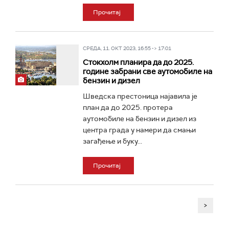
Прочитај
СРЕДА, 11. ОКТ 2023, 16:55 -> 17:01
Стокхолм планира да до 2025.
године забрани све аутомобиле на
бензин и дизел
Шведска престоница најавила је
план да до 2025. протера
аутомобиле на бензин и дизел из
центра града у намери да смањи
загађење и буку...
Прочитај
>