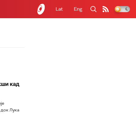
Lat
Eng
кши кад
је
 док Лука