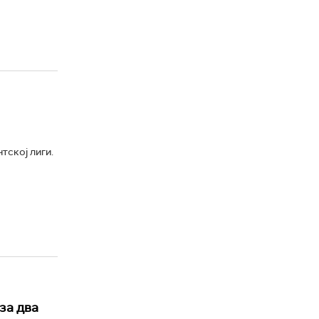
тској лиги.
за два