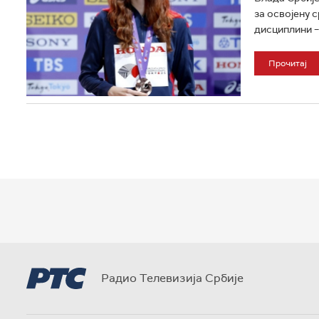
за освојену 
дисциплини – 
Прочитај
Радио Телевизија Србије