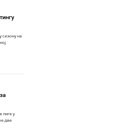
итингу
у сезону на
ној
за
 лиге у
ре две