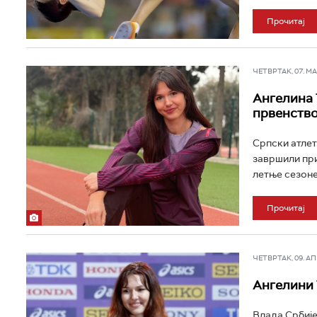
Прочитај
ЧЕТВРТАК, 07. МАЈ
Ангелина 
првенств
Српски атлет
завршили при
летње сезоне 
Прочитај
ЧЕТВРТАК, 09. АПР
Ангелини 
Влада Србије