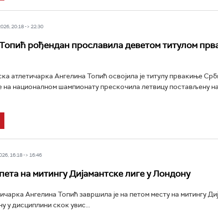
26, 20:18 -> 22:30
Топић рођендан прославила деветом титулом прв
ка атлетичарка Ангелина Топић освојила је титулу првакиње Срби
је на националном шампионату прескочила летвицу постављену на
26, 16:18 -> 16:46
пета на митингу Дијамантске лиге у Лондону
ичарка Ангелина Топић завршила је на петом месту на митингу Ди
у у дисциплини скок увис...