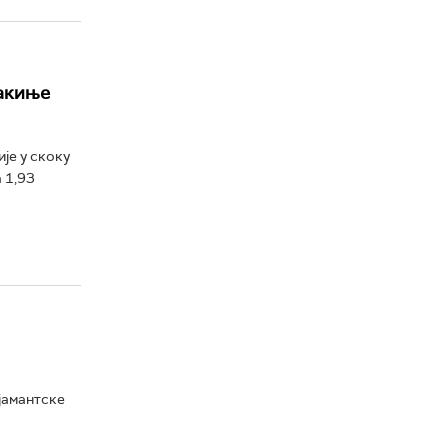
акиње
је у скоку
 1,93
јамантске