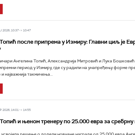
 2026, 10:37 -> 10:47
Топић после припрема у Измиру: Главни циљ је Ев
о
ичари Ангелина Топић, Александрија Митровић и Лука Бошковић
премни период у Измиру, где су радили на унапређењу форме пр
и најважнија такмичења...
 2026, 14:01 -> 14:55
Топић и њеном тренеру по 25.000 евра за сребрну
 усвојила решењe о додели новчане награде од 25.000 евра Анг