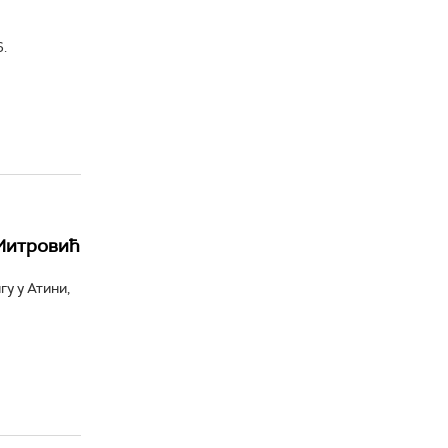
.
 Митровић
у у Атини,