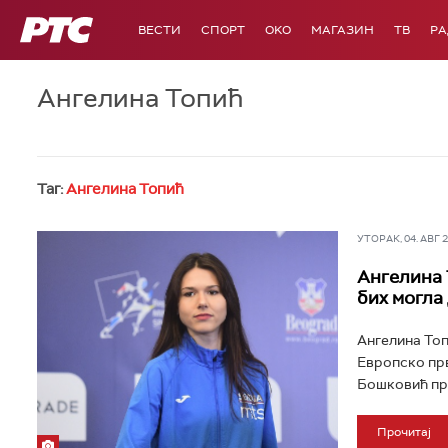
РТС
ВЕСТИ
СПОРТ
OKO
МАГАЗИН
ТВ
Р
Ангелина Топић
Таг:
Ангелина Топић
УТОРАК, 04. АВГ 20
Ангелина 
бих могла
Ангелина Топ
Европско прв
Бошковић при
Прочитај