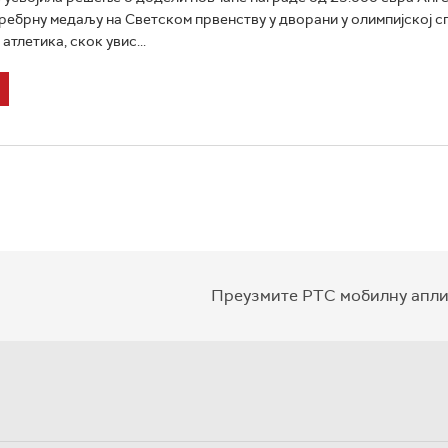
сребрну медаљу на Светском првенству у дворани у олимпијској с
атлетика, скок увис...
Преузмите РТС мобилну апли