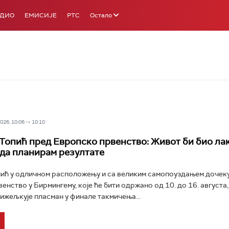
АДИО
ЕМИСИЈЕ
РТС
Остало
26, 10:06 -> 10:10
Топић пред Европско првенство: Живот би био ла
 да планирам резултате
ић у одличном расположењу и са великим самопоуздањем дочеку
енство у Бирмингему, које ће бити одржано од 10. до 16. августа,
жељкује пласман у финале такмичења...