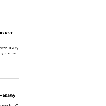
ропско
 успешно су
ед почетак
 медаљу
елини Топић