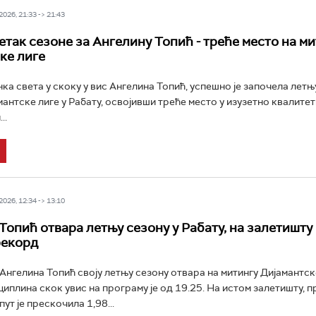
026, 21:33 -> 21:43
четак сезоне за Ангелину Топић - треће место на м
ке лиге
а света у скоку у вис Ангелина Топић, успешно је започела летњ
мантске лиге у Рабату, освојивши треће место у изузетно квалитет
..
026, 12:34 -> 13:10
Топић отвара летњу сезону у Рабату, на залетишту 
рекорд
Ангелина Топић своју летњу сезону отвара на митингу Дијамантске
циплина скок увис на програму је од 19.25. На истом залетишту, п
пут је прескочила 1,98...