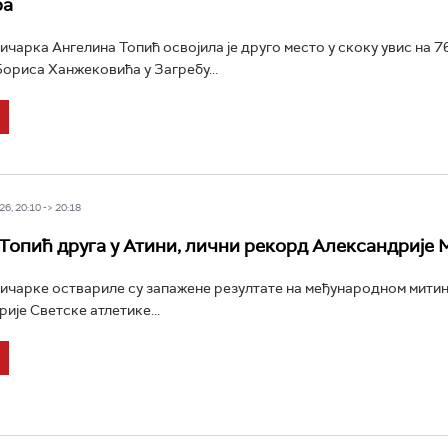
ра
ичарка Ангелина Топић освојила је друго место у скоку увис на 76
ориса Ханжековића у Загребу...
6, 20:10 -> 20:18
Топић друга у Атини, лични рекорд Александрије
ичарке оствариле су запажене резултате на међународном митинг
ерије Светске атлетике...