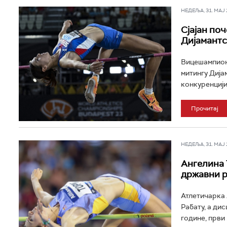
НЕДЕЉА, 31. МАЈ 2
Сјајан по
Дијамантс
Вицешампионк
митингу Дија
конкуренцији.
Прочитај
НЕДЕЉА, 31. МАЈ 2
Ангелина 
државни 
Атлетичарка 
Рабату, а дис
године, први 