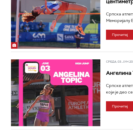
центимет
Српска атлет
Меморијалу Б
Прочитај
СРЕДА, 03. ЈУН 202
Ангелина 
Српске атлет
који је део с
Прочитај