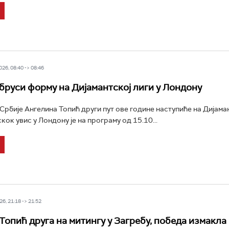
26, 08:40 -> 08:46
бруси форму на Дијамантској лиги у Лондону
Србије Ангелина Топић други пут ове године наступиће на Дијаман
ок увис у Лондону је на програму од 15.10...
6, 21:18 -> 21:52
Топић друга на митингу у Загребу, победа измакла 