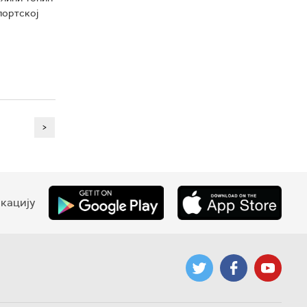
портској
>
кацију