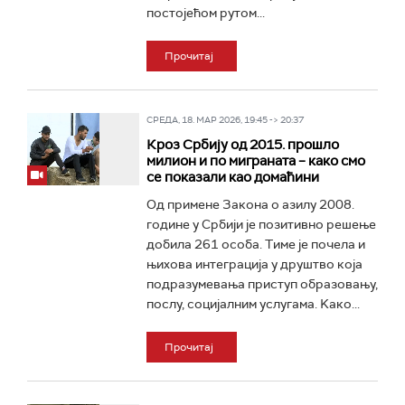
постојећом рутом...
Прочитај
СРЕДА, 18. МАР 2026, 19:45 -> 20:37
Кроз Србију од 2015. прошло
милион и по миграната – како смо
се показали као домаћини
Од примене Закона о азилу 2008.
године у Србији је позитивно решење
добила 261 особа. Тиме је почела и
њихова интеграција у друштво која
подразумевања приступ образовању,
послу, социјалним услугама. Kако...
Прочитај