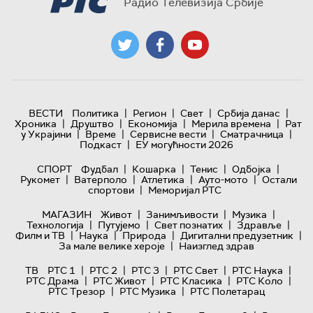
Радио Телевизија Србије
|
|
|
|
ВЕСТИ
Политика
Регион
Свет
Србија данас
|
|
|
|
Хроника
Друштво
Економија
Мерила времена
Рат
|
|
|
|
у Украјини
Време
Сервисне вести
Сматрачница
|
Подкаст
ЕУ могућности 2026
|
|
|
|
СПОРТ
Фудбал
Кошарка
Тенис
Одбојка
|
|
|
|
Рукомет
Ватерполо
Атлетика
Ауто-мото
Остали
|
спортови
Меморијал РТС
|
|
|
МАГАЗИН
Живот
Занимљивости
Музика
|
|
|
|
Технологијa
Путујемо
Свет познатих
Здравље
|
|
|
|
Филм и ТВ
Наука
Природа
Дигитални предузетник
|
За мале велике хероје
Наизглед здрав
|
|
|
|
|
ТВ
РТС 1
РТС 2
РТС 3
РТС Свет
РТС Наука
|
|
|
|
РТС Драма
РТС Живот
РТС Класика
РТС Коло
|
|
РТС Трезор
РТС Музика
РТС Полетарац