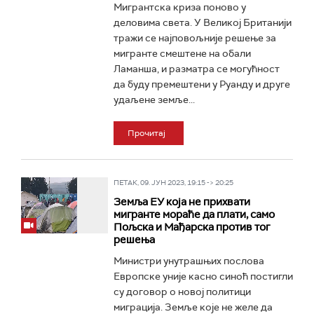
Мигрантска криза поново у
деловима света. У Великој Британији
тражи се најповољније решење за
мигранте смештене на обали
Ламанша, и разматра се могућност
да буду премештени у Руанду и друге
удаљене земље...
Прочитај
ПЕТАК, 09. ЈУН 2023, 19:15 -> 20:25
Земља ЕУ која не прихвати
мигранте мораће да плати, само
Пољска и Мађарска против тог
решења
Министри унутрашњих послова
Европске уније касно синоћ постигли
су договор о новој политици
миграција. Земље које не желе да