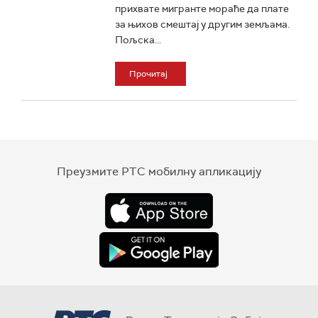
прихвате мигранте мораће да плате
за њихов смештај у другим земљама.
Пољска...
Прочитај
Преузмите РТС мобилну апликацију