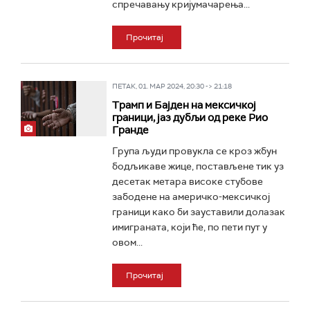
спречавању кријумачарења...
Прочитај
ПЕТАК, 01. МАР 2024, 20:30 -> 21:18
Трамп и Бајден на мексичкој
граници, јаз дубљи од реке Рио
Гранде
Група људи провукла се кроз жбун
бодљикаве жице, постављене тик уз
десетак метара високе стубове
забодене на америчко-мексичкој
граници како би зауставили долазак
имиграната, који ће, по пети пут у
овом...
Прочитај