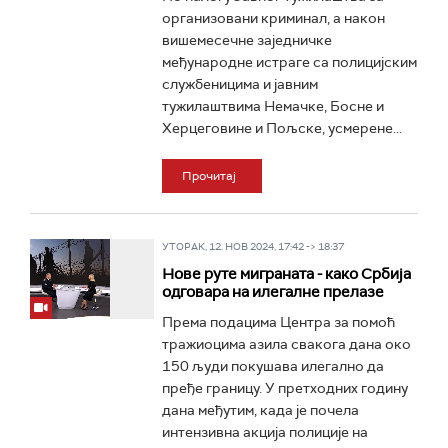
организовани криминал, а након
вишемесечне заједничке
међународне истраге са полицијским
службеницима и јавним
тужилаштвима Немачке, Босне и
Херцеговине и Пољске, усмерене...
Прочитај
УТОРАК, 12. НОВ 2024, 17:42 -> 18:37
Нове руте миграната - како Србија
одговара на илегалне прелазе
Према подацима Центра за помоћ
тражиоцима азила свакога дана око
150 људи покушава илегално да
пређе границу. У претходних годину
дана међутим, када је почела
интензивна акција полиције на