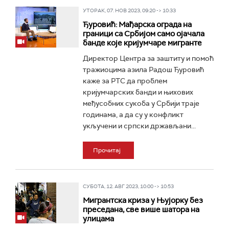
УТОРАК, 07. НОВ 2023, 09:20 -> 10:33
Ђуровић: Мађарска ограда на
граници са Србијом само ојачала
банде које кријумчаре мигранте
Директор Центра за заштиту и помоћ
тражиоцима азила Радош Ђуровић
каже за РТС да проблем
кријумчарских банди и њихових
међусобних сукоба у Србији траје
годинама, а да су у конфликт
укључени и српски држављани...
Прочитај
СУБОТА, 12. АВГ 2023, 10:00 -> 10:53
Мигрантска криза у Њујорку без
преседана, све више шатора на
улицама