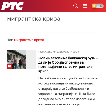
РТС
мигрантска криза
Таг:
мигрантска криза
ПЕТАК, 26. ЈУН 2026, 08:51 -> 09:13
Нови изазови на балканској рути –
да ли је Србија спремна за
потенцијални талас мигрантске
кризе
Нестабилности и сукоби на Блиском
истоку последњих месеци поново
отварају питање безбедности и
управљања миграцијама. Шта би се
догодило ако би талас избеглица и
миграната поново кренуо