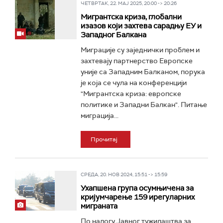
ЧЕТВРТАК, 22. МАЈ 2025, 20:00 -> 20:26
Мигрантска криза, глобални
изазов који захтева сарадњу ЕУ и
Западног Балкана
Миграције су заједнички проблем и
захтевају партнерство Европске
уније са Западним Балканом, порука
је која се чула на конференцији
"Мигрантска криза: европске
политике и Западни Балкан". Питање
миграција...
Прочитај
СРЕДА, 20. НОВ 2024, 15:51 -> 15:59
Ухапшена група осумњичена за
кријумчарење 159 ирегуларних
миграната
По налогу Јавног тужилаштва за