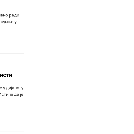
ивно ради
 сумње у
ристи
 у дијалогу
стиче да је