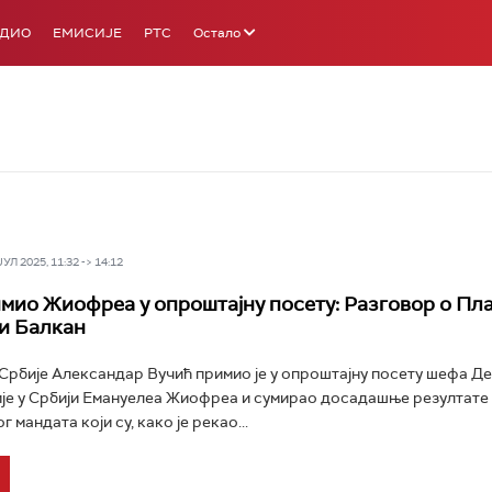
АДИО
ЕМИСИЈЕ
РТС
Остало
Л 2025, 11:32 -> 14:12
мио Жиофреа у опроштајну посету: Разговор о Пла
и Балкан
рбије Александар Вучић примио је у опроштајну посету шефа Де
је у Србији Емануелеа Жиофреа и сумирао досадашње резултате
 мандата који су, како је рекао...