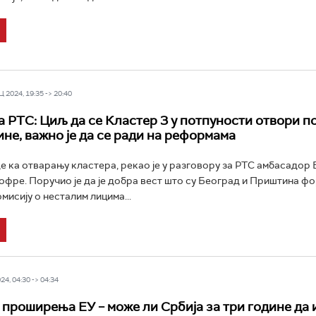
 2024, 19:35 -> 20:40
 РТС: Циљ да се Кластер 3 у потпуности отвори п
ине, важно је да се ради на реформама
 ка отварању кластера, рекао је у разговору за РТС амбасадор Е
фре. Поручио је да је добра вест што су Београд и Приштина ф
мисију о несталим лицима...
4, 04:30 -> 04:34
проширења ЕУ – може ли Србија за три године да 