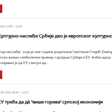
24, 12:56 -> 13:25
ултурно наслеђе Србије део је европског културн
оји наслеђа", која је ове године додељена Светлани Спајић, Еман
 као важан симболички пример сарадње Србије и ЕУ. Амбасадор
 изјавио је да ЕУ сматра да...
П 2024, 09:26 -> 12:37
У треба да дâ "више горива" српској економији