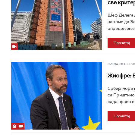
све крите
Шеф Делегаци
на томе да З
опредељење С
Прочитај
СРЕДА, 30. ОКТ 202
Жиофре: Е
Србија мора 
са Приштином
сада право в
Прочитај