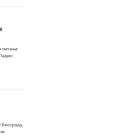
е
а питање
Радио-
 Београду,
ни