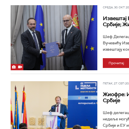
СРЕДА, 30. ОКТ 202
Извештај 
Србије; Ж
Шеф Делегаци
Вучевићу Изве
извештају кон
Прочитај
ПЕТАК, 27. СЕП 202
Жиофре: И
Србије
Шеф делегаци
недеље могућ
Србије и ЕУ и