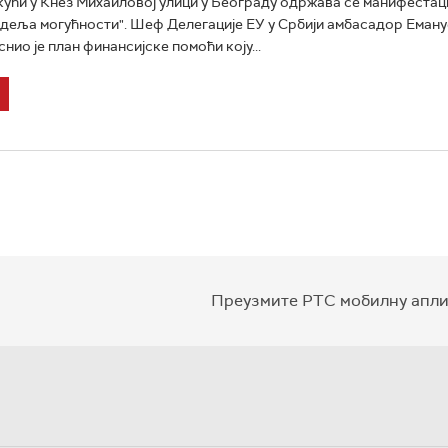
кући у Кнез Михаиловој улици у Београду одржава се манифестац
деља могућности". Шеф Делегације ЕУ у Србији амбасадор Еман
нио је план финансијске помоћи коју...
Преузмите РТС мобилну апли