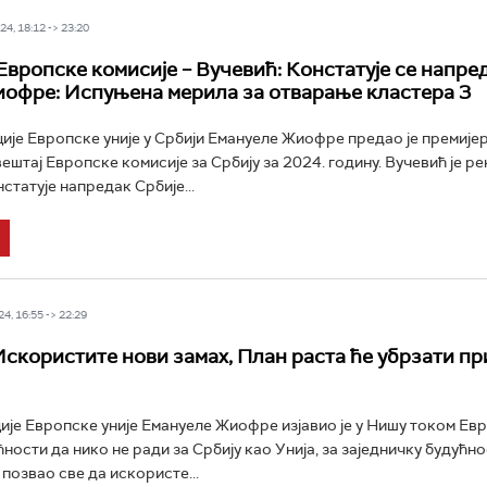
4, 18:12 -> 23:20
Европске комисије – Вучевић: Констатује се напре
иофре: Испуњена мерила за отварање кластера 3
је Европске уније у Србији Емануеле Жиофре предао је премије
штај Европске комисије за Србију за 2024. годину. Вучевић је ре
статује напредак Србије...
4, 16:55 -> 22:29
скористите нови замах, План раста ће убрзати п
је Европске уније Емануеле Жиофре изјавио је у Нишу током Ев
ности да нико не ради за Србију као Унија, за заједничку будућн
 позвао све да искористе...