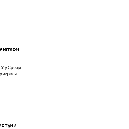
очетком
У у Србији
ормирали
испуни