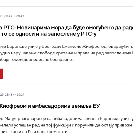
5, 08:42 -> 09:42
 РТС: Новинарима мора да буде омогућено да рад
 то се односи и на запослене у РТС-у
је Европске уније у Београду Емануеле Жиофре, одговарајући н
судио нарушавање слободе кретања и права на рад запосленима 
рбије током двонедељне бесправне...
5, 18:43 -> 19:17
 Жиофреом и амбасадорима земаља ЕУ
о Мацут разговарао је са амбасадорима земаља Европске уније у
ожелели успешан рад на тој функцији и поручили да остају приврже
је, као и да ће и даље помагати...