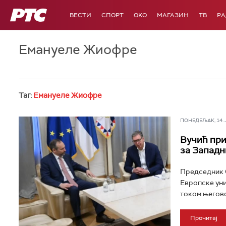
РТС
ВЕСТИ
СПОРТ
OKO
МАГАЗИН
ТВ
Р
Емануеле Жиофре
Таг:
Емануеле Жиофре
ПОНЕДЕЉАК, 14. ЈУ
Вучић при
за Западн
Председник С
Европске уни
током његовог
Прочитај