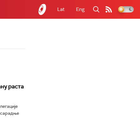
Lat
Eng
ну раста
легације
 сарадње