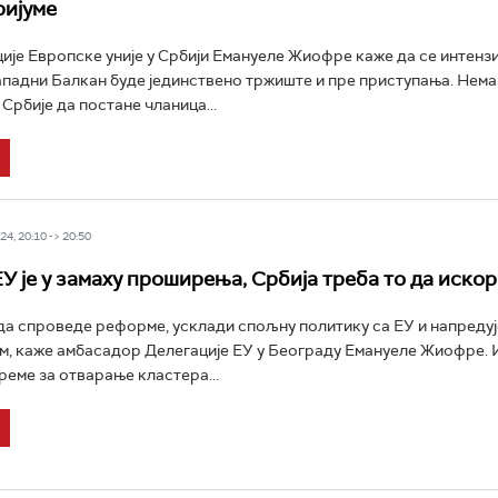
ријуме
је Европске уније у Србији Емануеле Жиофре каже да се интенз
ападни Балкан буде јединствено тржиште и пре приступања. Нема
рбије да постане чланица...
4, 20:10 -> 20:50
У је у замаху проширења, Србија треба то да иско
да спроведе реформе, усклади спољну политику са ЕУ и напредује
, каже амбасадор Делегације ЕУ у Београду Емануеле Жиофре. И
реме за отварање кластера...