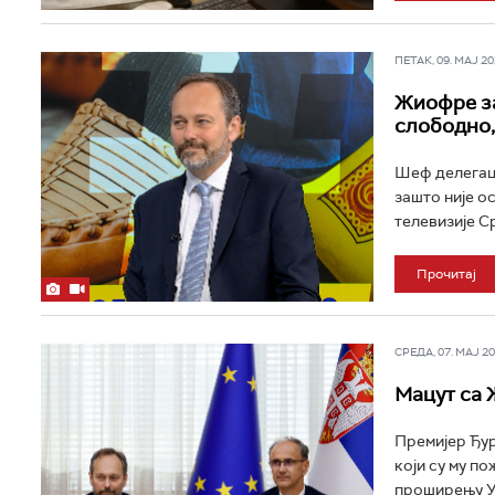
ПЕТАК, 09. МАЈ 202
Жиофре за
слободно,
Шеф делегаци
зашто није о
телевизије С
Прочитај
СРЕДА, 07. МАЈ 202
Мацут са
Премијер Ђур
који су му п
проширењу Уни