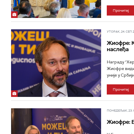
Прочитај
УТОРАК, 24. СЕП 20
Жиофре: К
наслеђа
Награду "Хер
Жиофре види
уније у Србији
Прочитај
ПОНЕДЕЉАК, 23. СЕ
Жиофре: Е