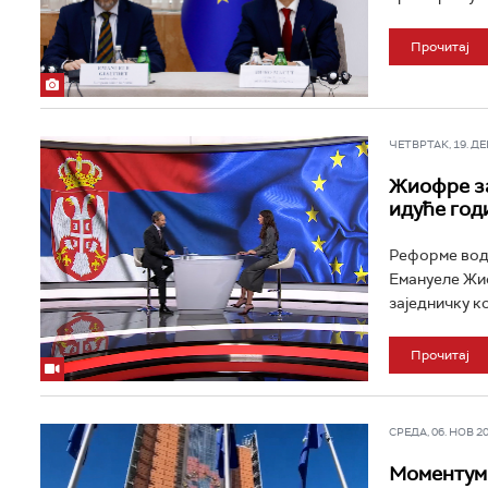
Прочитај
ЧЕТВРТАК, 19. ДЕЦ
Жиофре за
идуће год
Реформе воде
Емануеле Жио
заједничку ко
Прочитај
СРЕДА, 06. НОВ 202
Моментум 