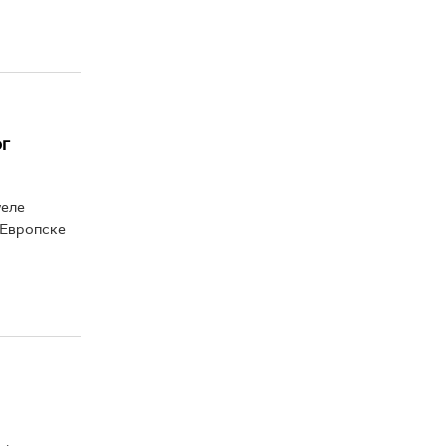
ог
уеле
 Европске