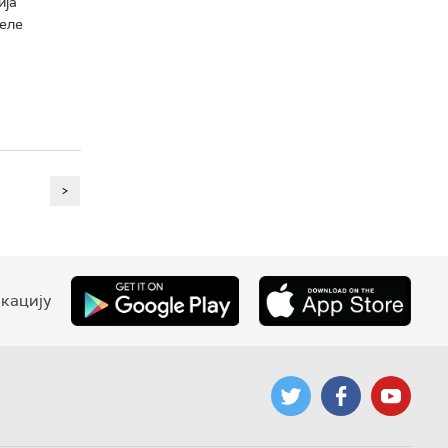
ија
уеле
>
кацију