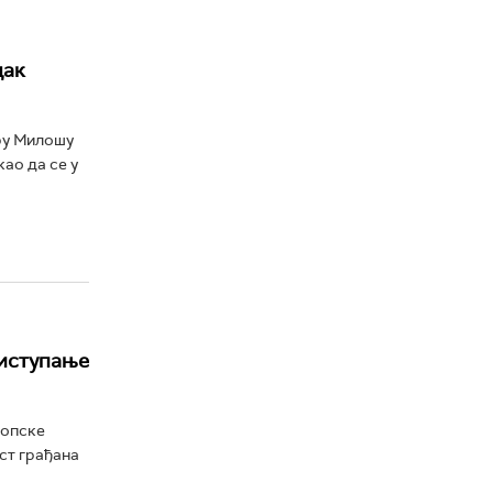
дак
ру Милошу
као да се у
риступање
ропске
ост грађана