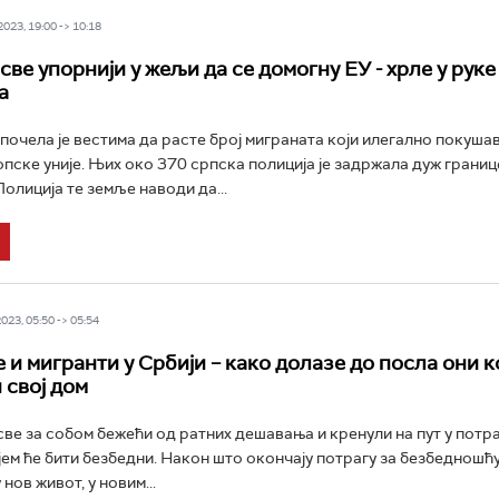
23, 19:00 -> 10:18
ве упорнији у жељи да се домогну ЕУ - хрле у руке
а
почела је вестима да расте број миграната који илегално покушав
пске уније. Њих око 370 српска полиција је задржала дуж границ
олиција те земље наводи да...
23, 05:50 -> 05:54
и мигранти у Србији – како долазе до посла они ко
 свој дом
све за собом бежeћи од ратних дешавања и кренули на пут у потра
јем ће бити безбедни. Након што окончају потрагу за безбедношћу
нов живот, у новим...