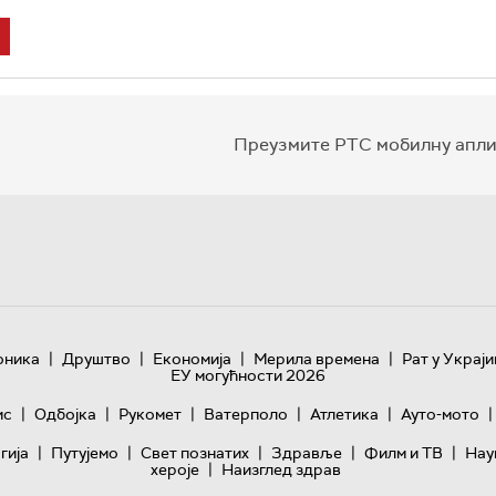
Преузмите РТС мобилну апли
|
|
|
|
оника
Друштво
Економија
Мерила времена
Рат у Украји
ЕУ могућности 2026
|
|
|
|
|
|
ис
Одбојка
Рукомет
Ватерполо
Атлетика
Ауто-мото
|
|
|
|
|
гијa
Путујемо
Свет познатих
Здравље
Филм и ТВ
Нау
|
хероје
Наизглед здрав