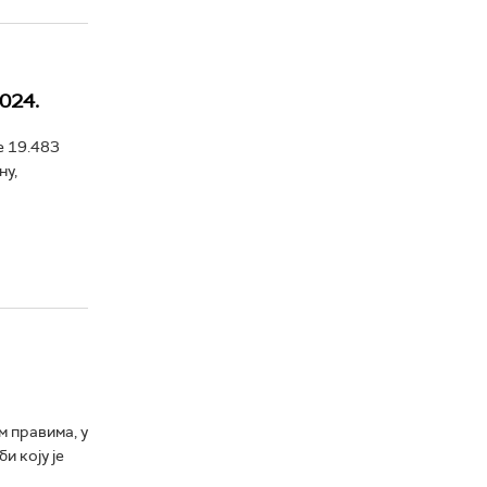
024.
е 19.483
ну,
 правима, у
и коју је