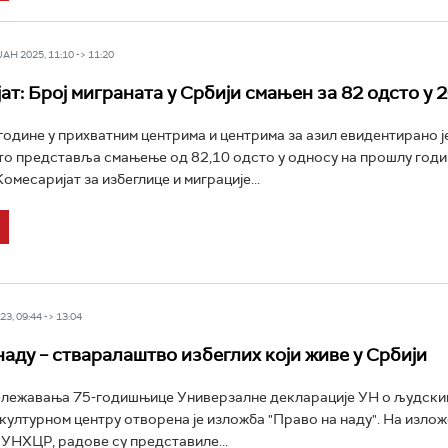
Н 2025, 11:10 -> 11:20
т: Број миграната у Србији смањен за 82 одсто у 2
године у прихватним центрима и центрима за азил евидентирано ј
то представља смањење од 82,10 одсто у односу на прошлу годи
омесаријат за избеглице и миграције...
3, 09:44 -> 13:04
наду – стваралаштво избеглих који живе у Србији
лежавања 75-годишњице Универзалне декларације УН о људским
ултурном центру отворена је изложба "Право на наду". На изложб
УНХЦР, радове су представиле...