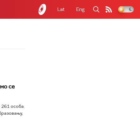
Lat
Eng
смо се
 261 особа.
бразовању,