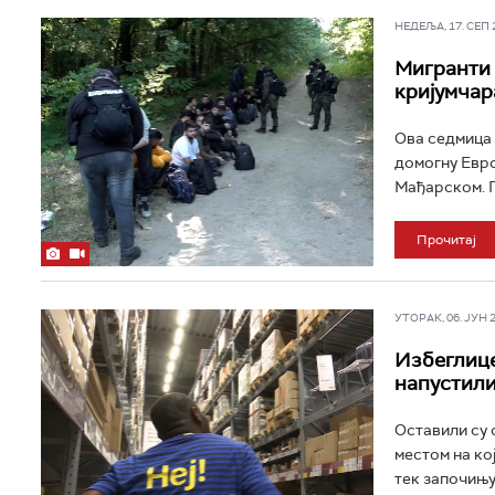
НЕДЕЉА, 17. СЕП 20
Мигранти с
кријумчар
Ова седмица 
домогну Евро
Мађарском. П
Прочитај
УТОРАК, 06. ЈУН 20
Избеглице 
напустили
Оставили су 
местом на ко
тек започињу 