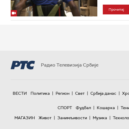
Прочитај
Радио Телевизија Србије
|
|
|
|
ВЕСТИ
Политика
Регион
Свет
Србија данас
Хр
|
|
СПОРТ
Фудбал
Кошарка
Тен
|
|
|
МАГАЗИН
Живот
Занимљивости
Музика
Техноло