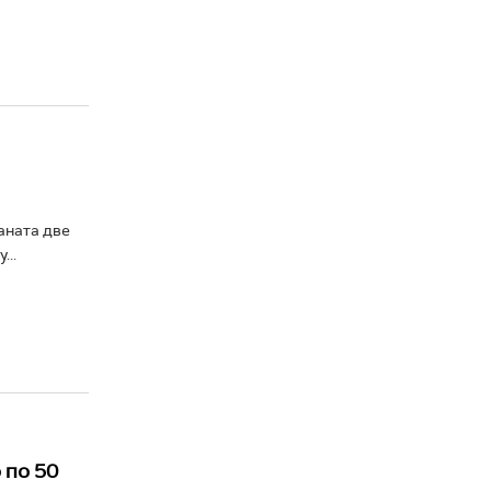
аната две
...
 по 50