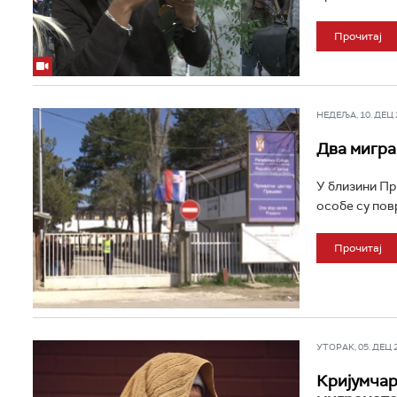
Прочитај
НЕДЕЉА, 10. ДЕЦ 2
Два мигра
У близини Пр
особе су пов
Прочитај
УТОРАК, 05. ДЕЦ 20
Кријумчар