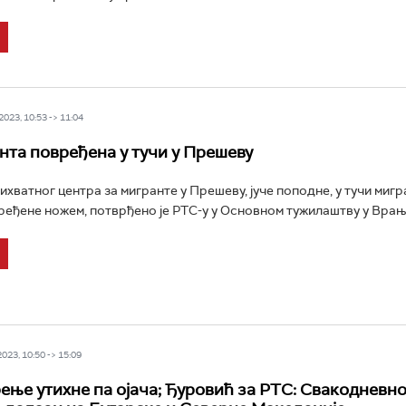
023, 10:53 -> 11:04
нта повређена у тучи у Прешеву
ихватног центра за мигранте у Прешеву, јуче поподне, у тучи мигр
ређене ножем, потврђено је РТС-у у Основном тужилаштву у Врању
23, 10:50 -> 15:09
ење утихне па ојача; Ђуровић за РТС: Свакодневно