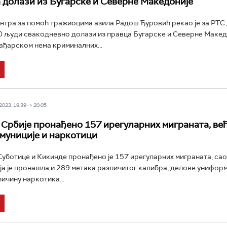
 долази из Бугарске и Северне Македоније
тра за помоћ тражиоцима азила Радош Ђуровић рекао је за РТС д
0 људи свакодневно долази из правца Бугарске и Северне Македо
ађарском нема криминалних...
023, 19:39 -> 20:05
 Србије пронађено 157 ирегуларних миграната, ве
муниције и наркотици
Суботице и Кикинде пронађено је 157 ирегуларних миграната, сао
а је пронашла и 289 метака различитог калибра, делове униформ
ичину наркотика...