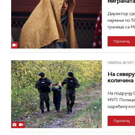
миграната
Директор Цен
најмање по 5
границе са М
Прочитај
НЕДЕЉА, 29. ОКТ 2
На северу
количина 
На подручју 
МУП. Полициј
одређену кол
Прочитај