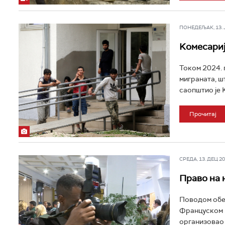
ПОНЕДЕЉАК, 13. ЈА
Kомесарија
Током 2024. 
миграната, ш
саопштио је K
Прочитај
СРЕДА, 13. ДЕЦ 202
Право на 
Поводом обе
Француском к
организовао 