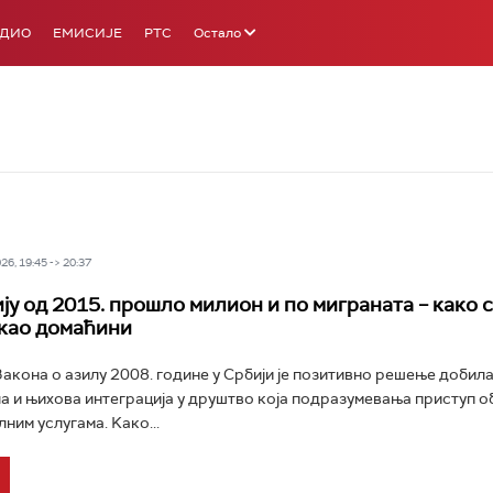
АДИО
ЕМИСИЈЕ
РТС
Остало
6, 19:45 -> 20:37
ју од 2015. прошло милион и по миграната – како 
као домаћини
акона о азилу 2008. године у Србији је позитивно решење добила
ла и њихова интеграција у друштво која подразумевања приступ о
лним услугама. Kако...