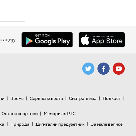
кацију
|
|
|
|
|
ни
Време
Сервисне вести
Сматрачница
Подкаст
|
Остали спортови
Меморијал РТС
|
|
|
ка
Природа
Дигитални предузетник
За мале велике