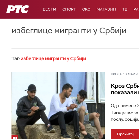
РТС
ВЕСТИ
СПОРТ
OKO
МАГАЗИН
ТВ
Р
избеглице мигранти у Србији
Таг:
избеглице мигранти у Србији
СРЕДА, 18. МАР 202
Кроз Срби
показали 
Од примене З
Тиме је поче
послу, соција
Прочитај