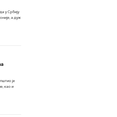
а у Србију
није, а дуж
ћа
пштио је
е, као и