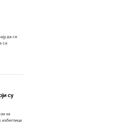
ају да се
е са
ји су
зи за
, избеглице