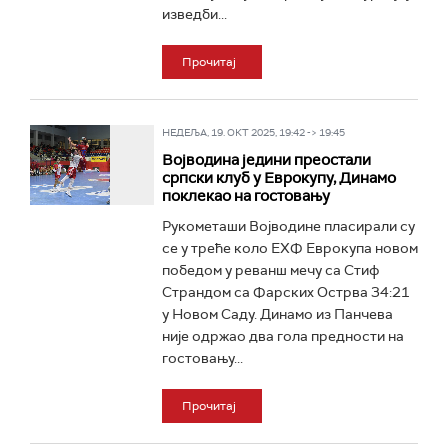
изведби...
Прочитај
НЕДЕЉА, 19. ОКТ 2025, 19:42 -> 19:45
Војводина једини преостали
српски клуб у Еврокупу, Динамо
поклекао на гостовању
Рукометаши Војводине пласирали су
се у треће коло ЕХФ Еврокупа новом
победом у реванш мечу са Стиф
Страндом са Фарских Острва 34:21
у Новом Саду. Динамо из Панчева
није одржао два гола предности на
гостовању...
Прочитај