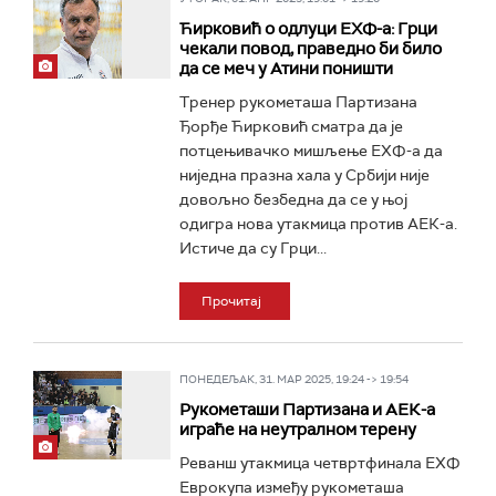
Ћирковић о одлуци ЕХФ-а: Грци
чекали повод, праведно би било
да се меч у Атини поништи
Тренер рукометаша Партизана
Ђорђе Ћирковић сматра да је
потцењивачко мишљење ЕХФ-а да
ниједна празна хала у Србији није
довољно безбедна да се у њој
одигра нова утакмица против АЕК-а.
Истиче да су Грци...
Прочитај
ПОНЕДЕЉАК, 31. МАР 2025, 19:24 -> 19:54
Рукометаши Партизана и АЕК-а
играће на неутралном терену
Реванш утакмица четвртфинала ЕХФ
Еврокупа између рукометаша