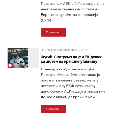
Партизана и АЕК-а биће одиграна на
неутралном терену, саопштила је
Европска рукометна федерација
(ЕХФ)...
Прочитај
НЕДЕЉА, 30. МАР 2025, 20:49 -> 21:14
Жугић: Сматрамо да је АЕК дошао
са циљем да прекине утакмицу
Председник Рукометног клуба
Партизан Миљан Жугић истакао је
после отказивања реванш меча у
четвртфиналу ЕХФ купа између
црно-белих и АЕК-а да је атински тим
дошао с циљем да прекине меч...
Прочитај