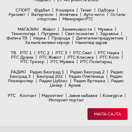
|
|
|
|
СПОРТ
Фудбал
Кошарка
Тенис
Одбојка
|
|
|
|
Рукомет
Ватерполо
Атлетика
Ауто-мото
Остали
|
спортови
Меморијал РТС
|
|
|
МАГАЗИН
Живот
Занимљивости
Музика
|
|
|
|
Технологијa
Путујемо
Свет познатих
Здравље
|
|
|
|
Филм и ТВ
Наука
Природа
Дигитални предузетник
|
За мале велике хероје
Наизглед здрав
|
|
|
|
|
ТВ
РТС 1
РТС 2
РТС 3
РТС Свет
РТС Наука
|
|
|
|
РТС Драма
РТС Живот
РТС Класика
РТС Коло
|
|
РТС Трезор
РТС Музика
РТС Полетарац
|
|
РАДИО
Радио Београд 1
Радио Београд 2
Радио
|
|
|
Београд 3
Београд 202
Радио Плетеница
Радио
|
|
|
Рокенролер
Радио Џубокс
Радио Вртешка
Радио
|
Џезер
Архив
|
|
|
|
РТС
Контакт
Маркетинг
Јавне набавке
Конкурси
Интернет портал
МАПА САЈТА