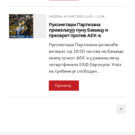
НЕДЕЉА, 30. МАР 2025, 11:00 -> 11:39
Рукометаши Партизана
прижељкују пуну Бањицу и
преокрет против АЕК-а
Рукометаши Партизана дочекаће
вечерас од 18.00 часова на Бањици
екипу грчког АЕК-а у реванш мечу
четвртфинала ЕХФ Еврокупа. Улаз
на трибине је слободан...
Прочитај
>