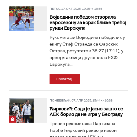
ПЕТАК, 17. ОКТ 2025, 19:25 -> 19:55
Војводина победом отворила
евросезону за корак ближе трећој
рунди Еврокупа
Рукометаши Војводине победили су
екипу Стиф Странда са Фарских
Острва, резултатом 38:27 (17:11), у
првој утакмици другог кола ЕХФ
Еврокупа...
Прочитај
ПОНЕДЕЉАК, 07. АПР 2025, 15:44 -> 16:33
Ћирковић: Сада је јасно зашто се
АЕК борио да не игра у Београду
Тренер рукометаша Партизана
Ђорђе Ћирковић рекао је након