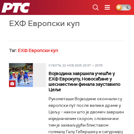
РТС
ЕХФ Европски куп
Таг:
ЕХФ Европски куп
СУБОТА, 22. НОВ 2025, 20:37 -> 20:55
Војводина завршила учешће у
ЕХФ Еврокупу, Новосађане у
шеснаестини финала зауставило
Цеље
Рукометаши Војводине окончали су
европски пут после велике драме у
Цељу – након што је двомеч завршен
изједначеним скором, словеначки
тим је захваљујући блиставом
голману Галу Гебершеку и сигурнијој