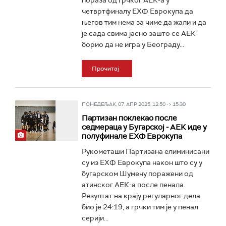
пораза од грчког АЕК-а у
четвртфиналу ЕХФ Еврокупа да
његов тим нема за чиме да жали и да
је сада свима јасно зашто се АЕК
борио да не игра у Београду...
Прочитај
ПОНЕДЕЉАК, 07. АПР 2025, 12:50 -> 15:30
Партизан поклекао после
седмераца у Бугарској - АЕК иде у
полуфинале ЕХФ Еврокупа
Рукометаши Партизана елиминисани
су из ЕХФ Еврокупа након што су у
бугарском Шумену поражени од
атинског АЕК-а после пенала.
Резултат на крају регуларног дела
био је 24:19, а грчки тим је у пенал
серији...