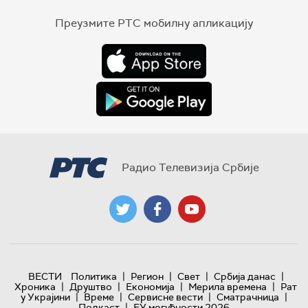
Преузмите РТС мобилну апликацију
Радио Телевизија Србије
|
|
|
|
ВЕСТИ
Политика
Регион
Свет
Србија данас
|
|
|
|
Хроника
Друштво
Економија
Мерила времена
Рат
|
|
|
|
у Украјини
Време
Сервисне вести
Сматрачница
|
Подкаст
ЕУ могућности 2026