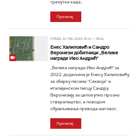
тренутка када...
Прочитај
СРЕДА, 31. МАЈ 2023, 20:11 -> 08:21
Енес Халиловић и Сандро
Веронези добитници „Велике
награде Иво Андрић“
„Велика награда Иво Андрић“ за
2022. додељена је Енесу Халиловићу
за збирку песама "Секвоја" и
италијанском писцу Сандру
Веронезију за целокупно прозно
стваралаштво, а поводом
објављивања превода његовог...
Прочитај