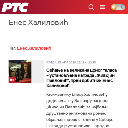
РТС
Енес Халиловић
Таг:
Енес Халиловић
СРЕДА, 15. АПР 2026, 22:13 -> 22:35
Сећање на великана црног таласа
– установљена награда „Живојин
Павловић“, први добитник Енес
Халиловић
Књижевнику Енесу Халиловићу
додељена је у Зајечару награда
„Живојин Павловић" за најбољи
друштвено ангажовани роман,
објављен прошле године у Србији.
Награду је установило Народно