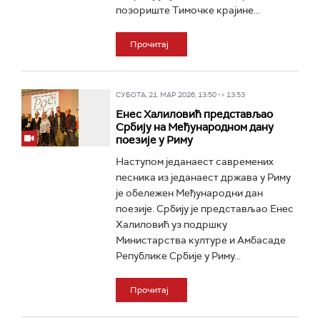
позориште Тимочке крајине...
Прочитај
СУБОТА, 21. МАР 2026, 13:50 -> 13:53
Енес Халиловић представљао
Србију на Међународном дану
поезије у Риму
Наступом једанаест савремених
песника из једанаест држава у Риму
је обележен Међународни дан
поезије. Србију је представљао Енес
Халиловић уз подршку
Министарства културе и Амбасаде
Републике Србије у Риму...
Прочитај