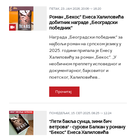
ПЕТАК, 23. ЈАН 2026, 20:06 -> 16:20
Роман „Бекос“ Енеса Халиловића
добитник награде „Београдски
победник“
Награда „Београдски победник“ за
најбољи роман на српском језику у
2025. години припала је Енесу
Халиловићу за роман „Бекос“. „У
необичном преплету исповедног и
документарног, бајковитог и
поетског, Халиловићев...
Прочитај
ПОНЕДЕЉАК, 15. СЕП 2025, 08:25 -> 12:24
"Лети бакља сунца, зими бич
ветрова" - сурови Балкан у роману
"Бекос“ Енеса Халиловића