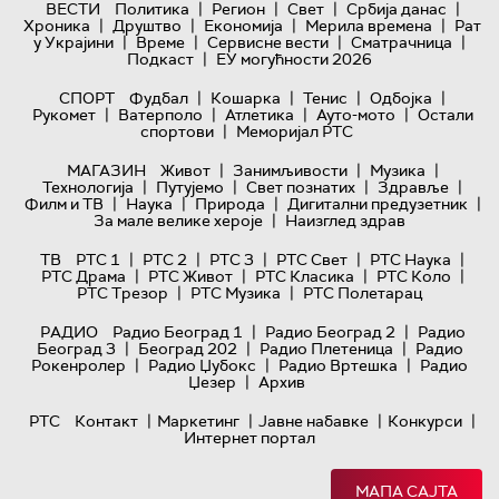
|
|
|
|
ВЕСТИ
Политика
Регион
Свет
Србија данас
|
|
|
|
Хроника
Друштво
Економија
Мерила времена
Рат
|
|
|
|
у Украјини
Време
Сервисне вести
Сматрачница
|
Подкаст
ЕУ могућности 2026
|
|
|
|
СПОРТ
Фудбал
Кошарка
Тенис
Одбојка
|
|
|
|
Рукомет
Ватерполо
Атлетика
Ауто-мото
Остали
|
спортови
Меморијал РТС
|
|
|
МАГАЗИН
Живот
Занимљивости
Музика
|
|
|
|
Технологијa
Путујемо
Свет познатих
Здравље
|
|
|
|
Филм и ТВ
Наука
Природа
Дигитални предузетник
|
За мале велике хероје
Наизглед здрав
|
|
|
|
|
ТВ
РТС 1
РТС 2
РТС 3
РТС Свет
РТС Наука
|
|
|
|
РТС Драма
РТС Живот
РТС Класика
РТС Коло
|
|
РТС Трезор
РТС Музика
РТС Полетарац
|
|
РАДИО
Радио Београд 1
Радио Београд 2
Радио
|
|
|
Београд 3
Београд 202
Радио Плетеница
Радио
|
|
|
Рокенролер
Радио Џубокс
Радио Вртешка
Радио
|
Џезер
Архив
|
|
|
|
РТС
Контакт
Маркетинг
Јавне набавке
Конкурси
Интернет портал
МАПА САЈТА