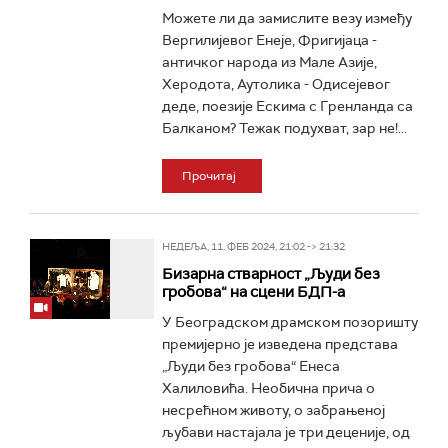
Можете ли да замислите везу између
Вергилијевог Енеје, Фригијаца -
античког народа из Мале Азије,
Херодота, Аутолика - Одисејевог
деде, поезије Ескима с Гренланда са
Балканом? Тежак подухват, зар не!...
Прочитај
НЕДЕЉА, 11. ФЕБ 2024, 21:02 -> 21:32
Бизарна стварност „Људи без
гробова“ на сцени БДП-а
У Београдском драмском позоришту
премијерно је изведена представа
„Људи без гробова“ Енеса
Халиловића. Необична прича о
несрећном животу, о забрањеној
љубави настајала је три деценије, од