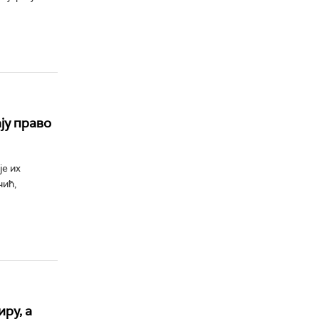
ју право
е их
чић,
ру, а