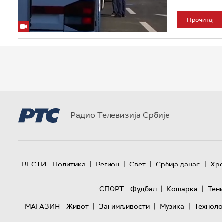
Прочитај
Радио Телевизија Србије
|
|
|
|
ВЕСТИ
Политика
Регион
Свет
Србија данас
Хр
|
|
СПОРТ
Фудбал
Кошарка
Тен
|
|
|
МАГАЗИН
Живот
Занимљивости
Музика
Техноло