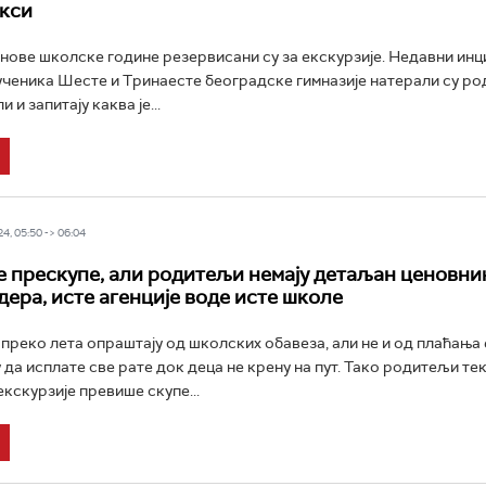
акси
нове школске године резервисани су за екскурзије. Недавни инц
ченика Шесте и Тринаесте београдске гимназије натерали су р
и и запитају каква је...
4, 05:50 -> 06:04
е прескупе, али родитељи немају детаљан ценовник
дера, исте агенције воде исте школе
преко лета опраштају од школских обавеза, али не и од плаћања 
 да исплате све рате док деца не крену на пут. Тако родитељи тек
екскурзије превише скупе...