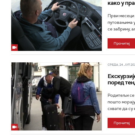
како у пр
Први месеци 
путовањима у
се забрину, ал
Прочитај
СРЕДА, 24. ЈУЛ 202
Екскурзиј
поред тен
Родитељи се 
пошто морају
схвате да су 
Прочитај