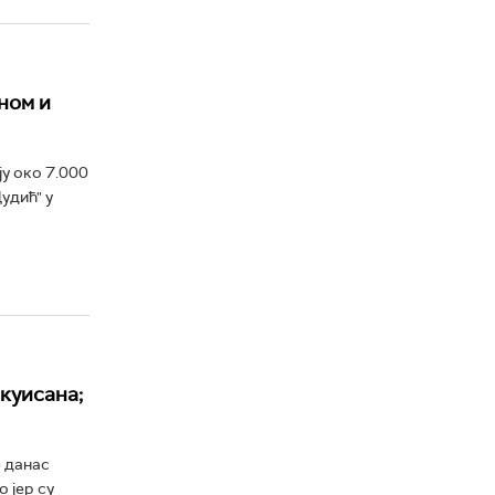
ном и
у око 7.000
удић" у
акуисана;
е данас
 јер су