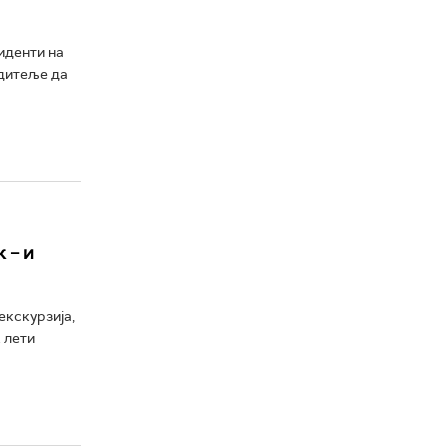
иденти на
одитеље да
 – и
екскурзија,
 лети