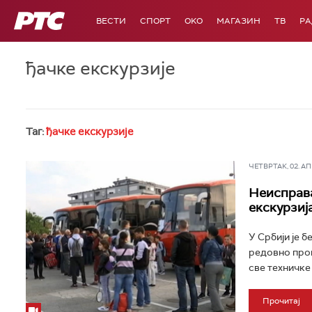
РТС
ВЕСТИ
СПОРТ
OKO
МАГАЗИН
ТВ
Р
ђачке екскурзије
Таг:
ђачке екскурзије
ЧЕТВРТАК, 02. АПР
Неисправа
екскурзиј
У Србији је 
редовно пров
све техничке 
Прочитај