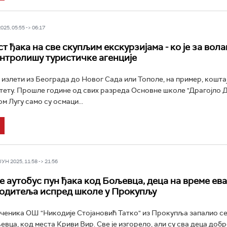
25, 05:55 -> 06:17
 ђака на све скупљим екскурзијама - ко је за вола
онтролишу туристичке агенције
излети из Београда до Новог Сада или Тополе, на пример, коштај
тету. Прошле године од свих разреда Основне школе "Драгојло Д
 Лугу само су осмаци...
Н 2025, 11:58 -> 21:56
е аутобус пун ђака код Бољевца, деца на време ев
одитеља испред школе у Прокупљу
ученика ОШ "Никодије Стојановић Татко" из Прокупља запалио с
вца, код места Криви Вир. Све је изгорело, али су сва деца добро