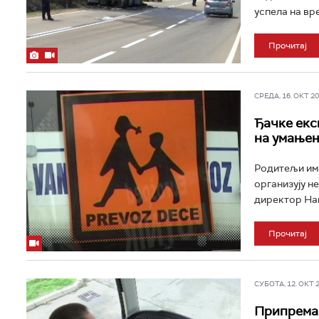
успела на вре
Прочитај
СРЕДА, 16. ОКТ 202
Ђачке екс
на умање
Родитељи има
организују н
директор Нац
Прочитај
СУБОТА, 12. ОКТ 20
Припрема в