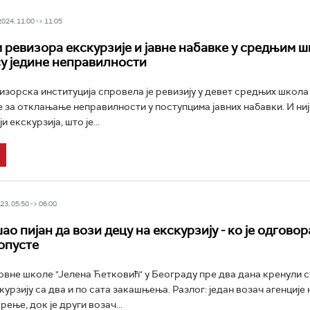
24, 11:00 -> 11:05
 ревизора екскурзије и јавне набавке у средњим ш
су једине неправилности
зорска институција спровела је ревизију у девет средњих школа
 за отклањање неправилности у поступцима јавних набавки. И ниј
 екскурзија, што је...
3, 05:50 -> 06:00
о пијан да вози децу на екскурзију - ко је одговор
опусте
вне школе "Јелена Ћетковић" у Београду пре два дана кренули с
урзију са два и по сата закашњења. Разлог: један возач агенције 
ење, док је други возач...