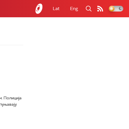
Lat
Eng
м. Полиција
пуњавају