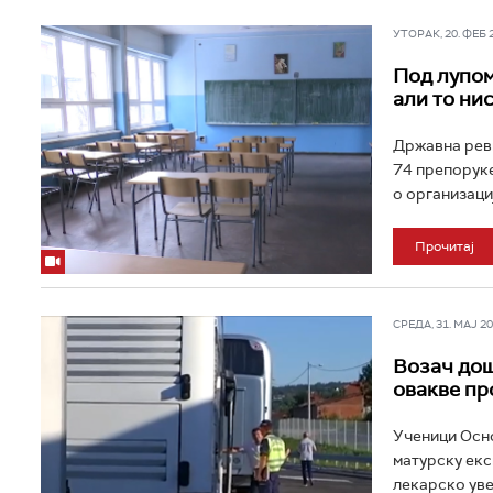
УТОРАК, 20. ФЕБ 20
Под лупом
али то ни
Државна реви
74 препоруке
о организацији
Прочитај
СРЕДА, 31. МАЈ 202
Возач доша
овакве пр
Ученици Осно
матурску екск
лекарско увер