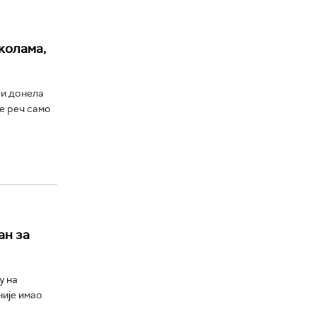
колама,
 и донела
е реч само
ан за
у на
није имао