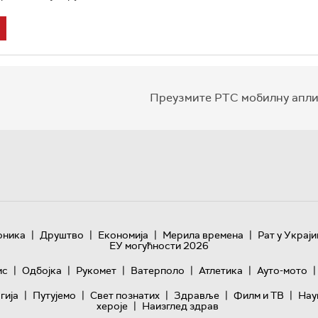
Преузмите РТС мобилну апли
|
|
|
|
оника
Друштво
Економија
Мерила времена
Рат у Украји
ЕУ могућности 2026
|
|
|
|
|
|
ис
Одбојка
Рукомет
Ватерполо
Атлетика
Ауто-мото
|
|
|
|
|
гијa
Путујемо
Свет познатих
Здравље
Филм и ТВ
Нау
|
хероје
Наизглед здрав