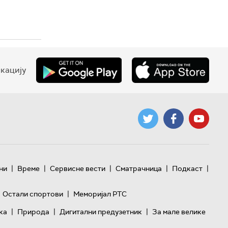
кацију
|
|
|
|
|
ни
Време
Сервисне вести
Сматрачница
Подкаст
|
Остали спортови
Меморијал РТС
|
|
|
ка
Природа
Дигитални предузетник
За мале велике