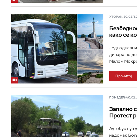
УТОРАК, 30. СЕП 20
Безбедност
како се к
Једнодневни 
динара по де
Малом Мокром
Прочитај
ПОНЕДЕЉАК, 02. ЈУ
Запалио с
Протест р
Аутобус пун 
надомак Боље