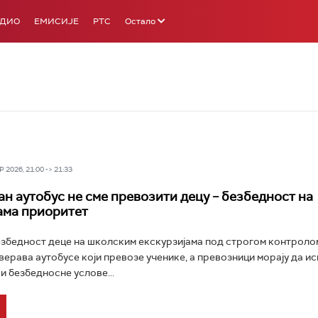
АДИО
ЕМИСИЈЕ
РТС
Остало
 2026, 21:00 -> 21:33
н аутобус не сме превозити децу – безбедност на
ама приоритет
безбедност деце на школским екскурзијама под строгом контроло
ерава аутобусе који превозе ученике, а превозници морају да ис
и безбедносне услове...