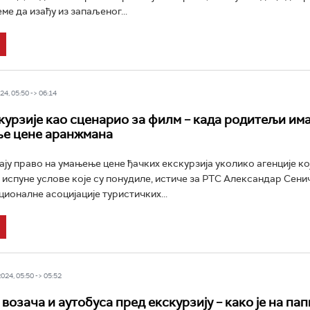
ме да изађу из запаљеног...
4, 05:50 -> 06:14
курзије као сценарио за филм – када родитељи има
ње цене аранжмана
ју право на умањење цене ђачких екскурзија уколико агенције кој
е испуне услове које су понудиле, истиче за РТС Александар Сени
ионалне асоцијације туристичких...
24, 05:50 -> 05:52
озача и аутобуса пред екскурзију – како је на папи