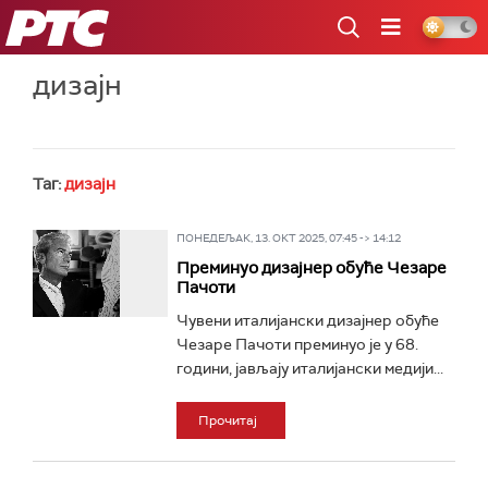
РТС
дизајн
Таг:
дизајн
ПОНЕДЕЉАК, 13. ОКТ 2025, 07:45 -> 14:12
Преминуо дизајнер обуће Чезаре
Пачоти
Чувени италијански дизајнер обуће
Чезаре Пачоти преминуо је у 68.
години, јављају италијански медији...
Прочитај