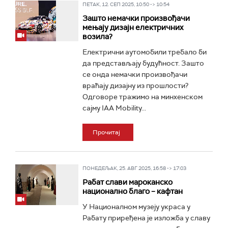
ПЕТАК, 12. СЕП 2025, 10:50 -> 10:54
Зашто немачки произвођачи
мењају дизајн електричних
возила?
Електрични аутомобили требало би
да представљају будућност. Зашто
се онда немачки произвођачи
враћају дизајну из прошлости?
Одговоре тражимо на минхенском
сајму IAA Mobility...
Прочитај
ПОНЕДЕЉАК, 25. АВГ 2025, 16:58 -> 17:03
Рабат слави мароканско
национално благо – кафтан
У Националном музеју украса у
Рабату приређена је изложба у славу