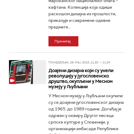
мароканског националног блага –
кафтана. Колекција која одише
раскошом дизајна из прошлости,
приказује и савремене одевне
предмете...
Прочитај
ПОНЕДЕЉАК, 29. МАЈ 2023, 11:20 -> 11:24
Доајени дизајна који су унели
револуцију у југословенско
друштво, окупљени у Месном
музеју у Љубљани
У Месном музеју у Љубљани окупили
су се доајени југословенског дизајна
од 1965. до 1989 године. Догађај је
одржан у оквиру Другог месеца
српске културе у Словенији, у
организацији амбасаде Републике