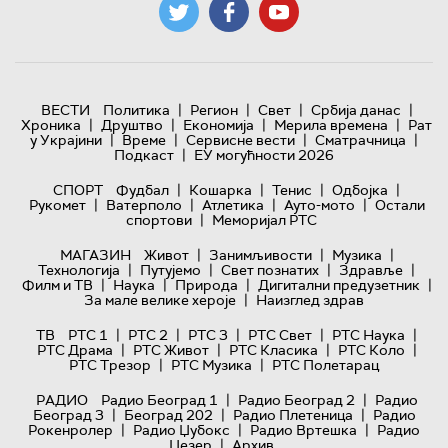
|
|
|
|
ВЕСТИ
Политика
Регион
Свет
Србија данас
|
|
|
|
Хроника
Друштво
Економија
Мерила времена
Рат
|
|
|
|
у Украјини
Време
Сервисне вести
Сматрачница
|
Подкаст
ЕУ могућности 2026
|
|
|
|
СПОРТ
Фудбал
Кошарка
Тенис
Одбојка
|
|
|
|
Рукомет
Ватерполо
Атлетика
Ауто-мото
Остали
|
спортови
Меморијал РТС
|
|
|
МАГАЗИН
Живот
Занимљивости
Музика
|
|
|
|
Технологијa
Путујемо
Свет познатих
Здравље
|
|
|
|
Филм и ТВ
Наука
Природа
Дигитални предузетник
|
За мале велике хероје
Наизглед здрав
|
|
|
|
|
ТВ
РТС 1
РТС 2
РТС 3
РТС Свет
РТС Наука
|
|
|
|
РТС Драма
РТС Живот
РТС Класика
РТС Коло
|
|
РТС Трезор
РТС Музика
РТС Полетарац
|
|
РАДИО
Радио Београд 1
Радио Београд 2
Радио
|
|
|
Београд 3
Београд 202
Радио Плетеница
Радио
|
|
|
Рокенролер
Радио Џубокс
Радио Вртешка
Радио
|
Џезер
Архив