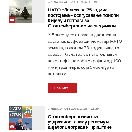
СРЕДА, 03. АПР 2024, 19:30 -> 19:51
НАТО обележава 75 година
постојања – осигуравање помоћи
Кијеву и потрага за
Столтенбергoвим наследником
У Бриселу се одржава дводневни
састанак шефова дипломатија НАТО
земаља, поводом 75. годишњице тог
савеза. Разматра се петогодишњи
пакет војне помоћи Украјини од 100
милијарди евра, који би осигурао
подршку...
Прочитај
СРЕДА, 14. ФЕБ 2024, 13:28 -> 13:39
Столтенберг позвао на
уздржаност свих у региону и
дијалог Београда и Приштине