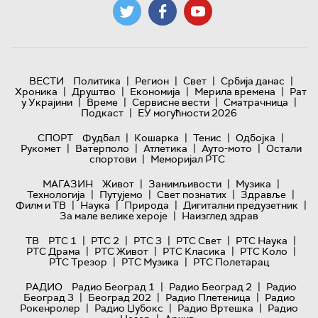
|
|
|
|
ВЕСТИ
Политика
Регион
Свет
Србија данас
|
|
|
|
Хроника
Друштво
Економија
Мерила времена
Рат
|
|
|
|
у Украјини
Време
Сервисне вести
Сматрачница
|
Подкаст
ЕУ могућности 2026
|
|
|
|
СПОРТ
Фудбал
Кошарка
Тенис
Одбојка
|
|
|
|
Рукомет
Ватерполо
Атлетика
Ауто-мото
Остали
|
спортови
Меморијал РТС
|
|
|
МАГАЗИН
Живот
Занимљивости
Музика
|
|
|
|
Технологијa
Путујемо
Свет познатих
Здравље
|
|
|
|
Филм и ТВ
Наука
Природа
Дигитални предузетник
|
За мале велике хероје
Наизглед здрав
|
|
|
|
|
ТВ
РТС 1
РТС 2
РТС 3
РТС Свет
РТС Наука
|
|
|
|
РТС Драма
РТС Живот
РТС Класика
РТС Коло
|
|
РТС Трезор
РТС Музика
РТС Полетарац
|
|
РАДИО
Радио Београд 1
Радио Београд 2
Радио
|
|
|
Београд 3
Београд 202
Радио Плетеница
Радио
|
|
|
Рокенролер
Радио Џубокс
Радио Вртешка
Радио