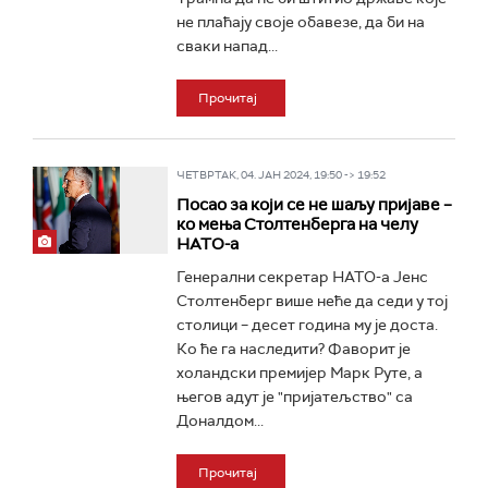
не плаћају своје обавезе, да би на
сваки напад...
Прочитај
ЧЕТВРТАК, 04. ЈАН 2024, 19:50 -> 19:52
Посао за који се не шаљу пријаве –
ко мења Столтенберга на челу
НАТО-а
Генерални секретар НАТО-а Јенс
Столтенберг више неће да седи у тој
столици – десет година му је доста.
Ко ће га наследити? Фаворит је
холандски премијер Марк Руте, а
његов адут је "пријатељство" са
Доналдом...
Прочитај