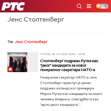
РТС
Јенс Столтенберг
Таг:
Јенс Столтенберг
УТОРАК, 18. ЈУН 2024, 23:56 -> 23:59
Столтенберг подржао Рутеа као
"јаког" кандидата за новог
генералног секретара НАТО-а
Генерални секретар НАТО-а Јенс
Столтенберг први пут је данас
подржао холандског премијера
Марка Рутеа као кандидата за новог
челника Алијансе, описујући га као
"врло јаког кандидата"...