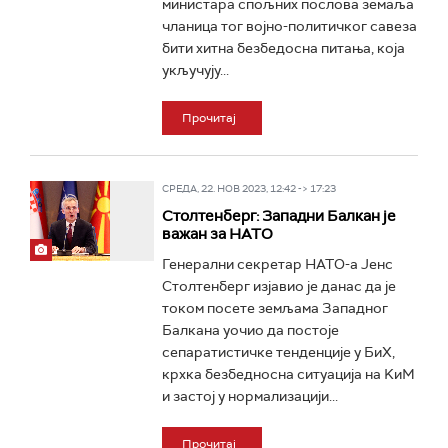
министара спољних послова земаља
чланица тог војно-политичког савеза
бити хитна безбедосна питања, која
укључују...
Прочитај
СРЕДА, 22. НОВ 2023, 12:42 -> 17:23
Столтенберг: Западни Балкан је
важан за НАТО
Генерални секретар НАТО-а Јенс
Столтенберг изјавио је данас да је
током посете земљама Западног
Балкана уочио да постоје
сепаратистичке тенденције у БиХ,
крхка безбедносна ситуација на KиМ
и застој у нормализацији...
Прочитај