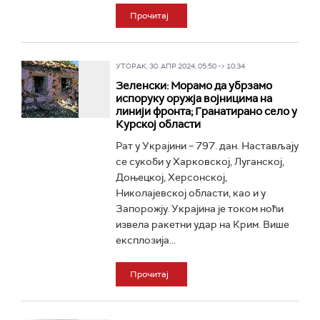
Прочитај
УТОРАК, 30. АПР 2024, 05:50 -> 10:34
Зеленски: Морамо да убрзамо
испоруку оружја војницима на
линији фронта; Гранатирано село у
Курској области
Рат у Украјини – 797. дан. Настављају
се сукоби у Харковској, Луганској,
Доњецкој, Херсонској,
Николајевској области, као и у
Запорожју. Украјина је током ноћи
извела ракетни удар на Крим. Више
експлозија...
Прочитај