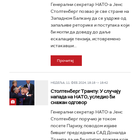
Генерални секретар НАТО-а Јенс
Столтенберг позвао је све стране на
Западном Балкану да се уздрже од
запаљиве реторике и поступака који
би могли да доведу до даље
ескалације тензија, истовремено
истакавши...
Прочитај
НЕДЕЉА, 11. ФЕБ 2024, 18:18 -> 18:42
Столтенберг Трампу: У случају
напада на НАТО, уследио би
снажан одговор
Генерални секретар НАТО-а Јенс
Столтенберг поручио је током
посете Паризу, поводом изјаве
бившег председника САД Доналда
Трампа да не би штитио државе које