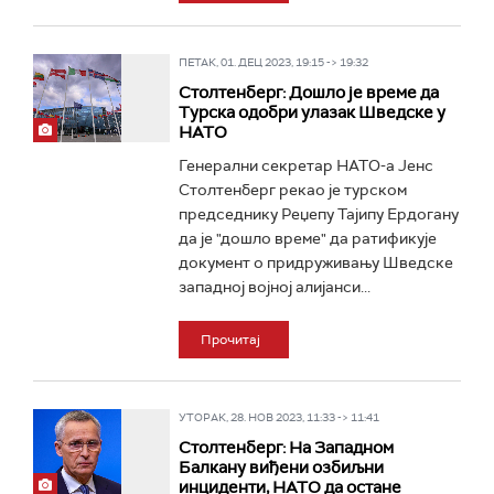
ПЕТАК, 01. ДЕЦ 2023, 19:15 -> 19:32
Столтенберг: Дошло је време да
Турска одобри улазак Шведске у
НАТО
Генерални секретар НАТО-а Јенс
Столтенберг рекао је турском
председнику Реџепу Тајипу Ердогану
да је "дошло време" да ратификује
документ о придруживању Шведске
западној војној алијанси...
Прочитај
УТОРАК, 28. НОВ 2023, 11:33 -> 11:41
Столтенберг: На Западном
Балкану виђени озбиљни
инциденти, НАТО да остане