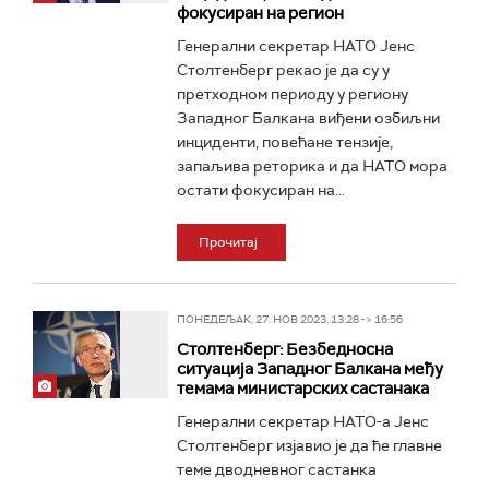
фокусиран на регион
Генерални секретар НАТО Јенс
Столтенберг рекао је да су у
претходном периоду у региону
Западног Балкана виђени озбиљни
инциденти, повећане тензије,
запаљива реторика и да НАТО мора
остати фокусиран на...
Прочитај
ПОНЕДЕЉАК, 27. НОВ 2023, 13:28 -> 16:56
Столтенберг: Безбедносна
ситуација Западног Балкана међу
темама министарских састанака
Генерални секретар НАТО-а Јенс
Столтенберг изјавио је да ће главне
теме дводневног састанка