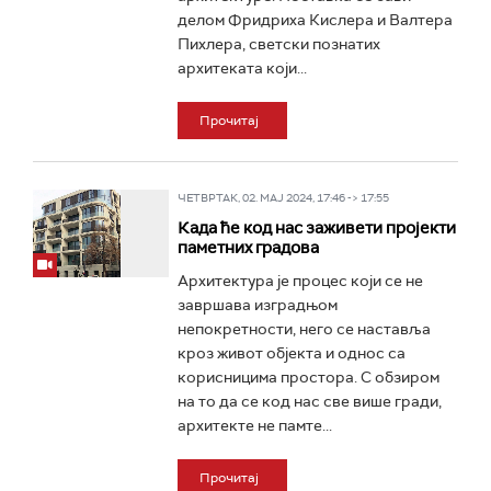
делом Фридриха Кислера и Валтера
Пихлера, светски познатих
архитеката који...
Прочитај
ЧЕТВРТАК, 02. МАЈ 2024, 17:46 -> 17:55
Када ће код нас заживети пројекти
паметних градова
Архитектура је процес који се не
завршава изградњом
непокретности, него се наставља
кроз живот објекта и однос са
корисницима простора. С обзиром
на то да се код нас све више гради,
архитекте не памте...
Прочитај