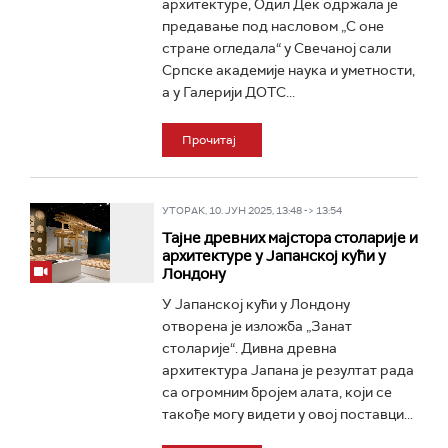
архитектуре, Одил Дек одржала је
предавање под насловом „С оне
стране огледала“ у Свечаној сали
Српске академије наука и уметности,
а у Галерији ДОТС...
Прочитај
УТОРАК, 10. ЈУН 2025, 13:48 -> 13:54
Тајне древних мајстора столарије и
архитектуре у Јапанској кући у
Лондону
У Јапанској кући у Лондону
отворена је изложба „Занат
столарије“. Дивна древна
архитектура Јапана је резултат рада
са огромним бројем алата, који се
такође могу видети у овој поставци...