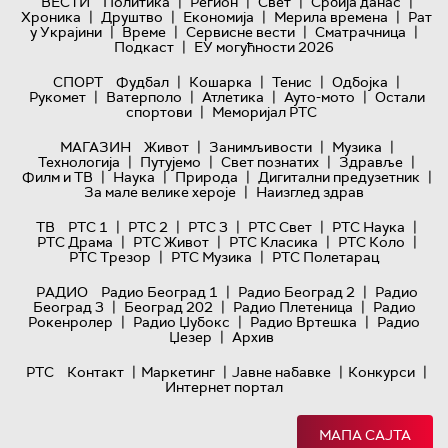
|
|
|
|
ВЕСТИ
Политика
Регион
Свет
Србија данас
|
|
|
|
Хроника
Друштво
Економија
Мерила времена
Рат
|
|
|
|
у Украјини
Време
Сервисне вести
Сматрачница
|
Подкаст
ЕУ могућности 2026
|
|
|
|
СПОРТ
Фудбал
Кошарка
Тенис
Одбојка
|
|
|
|
Рукомет
Ватерполо
Атлетика
Ауто-мото
Остали
|
спортови
Меморијал РТС
|
|
|
МАГАЗИН
Живот
Занимљивости
Музика
|
|
|
|
Технологијa
Путујемо
Свет познатих
Здравље
|
|
|
|
Филм и ТВ
Наука
Природа
Дигитални предузетник
|
За мале велике хероје
Наизглед здрав
|
|
|
|
|
ТВ
РТС 1
РТС 2
РТС 3
РТС Свет
РТС Наука
|
|
|
|
РТС Драма
РТС Живот
РТС Класика
РТС Коло
|
|
РТС Трезор
РТС Музика
РТС Полетарац
|
|
РАДИО
Радио Београд 1
Радио Београд 2
Радио
|
|
|
Београд 3
Београд 202
Радио Плетеница
Радио
|
|
|
Рокенролер
Радио Џубокс
Радио Вртешка
Радио
|
Џезер
Архив
|
|
|
|
РТС
Контакт
Маркетинг
Јавне набавке
Конкурси
Интернет портал
МАПА САЈТА