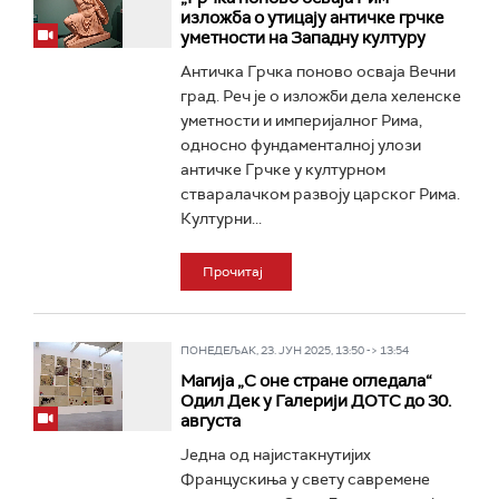
изложба о утицају античке грчке
уметности на Западну културу
Античка Грчка поново осваја Вечни
град. Реч је о изложби дела хеленске
уметности и империјалног Рима,
односно фундаменталној улози
античке Грчке у културном
стваралачком развоју царског Рима.
Културни...
Прочитај
ПОНЕДЕЉАК, 23. ЈУН 2025, 13:50 -> 13:54
Магија „С оне стране огледала“
Одил Дек у Галерији ДОТС до 30.
августа
Једна од најистакнутијих
Францускиња у свету савремене