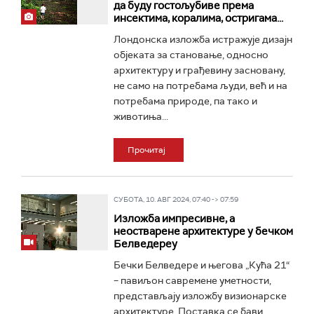
да буду гостољубиве према
инсектима, коралима, остригама...
Лондонска изложба истражује дизајн
објеката за становање, односно
архитектуру и грађевину засновану,
не само на потребама људи, већ и на
потребама природе, па тако и
животиња...
Прочитај
СУБОТА, 10. АВГ 2024, 07:40 -> 07:59
Изложба импресивне, а
неостварене архитектуре у бечком
Белведереу
Бечки Белведере и његова „Кућа 21“
– павиљон савремене уметности,
представљају изложбу визионарске
архитектуре. Поставка се бави