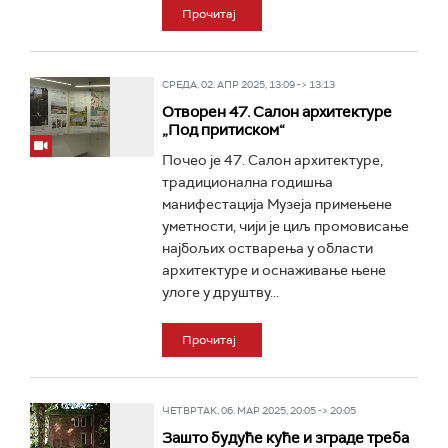
Прочитај
СРЕДА, 02. АПР 2025, 13:09 -> 13:13
Отворен 47. Салон архитектуре
„Под притиском“
Почео је 47. Салон архитектуре,
традиционална годишња
манифестација Музеја примењене
уметности, чији је циљ промовисање
најбољих остварења у области
архитектуре и оснаживање њене
улоге у друштву...
Прочитај
ЧЕТВРТАК, 06. МАР 2025, 20:05 -> 20:05
Зашто будуће куће и зграде треба