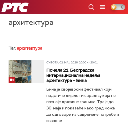
РТС
архитектура
Таг:
архитектура
СУБОТА, 02. МАЈ 2026, 20:00 -> 20:01
Почела 21. Београдска
интернационална недеља
архитектуре – Бина
Бина је својеврсни фестивал који
подстиче дијалог и сарадњу која не
познаје државне границе. Траје до
30. маја и показаће како град може
да одговори на савремене потребе и
изазове...