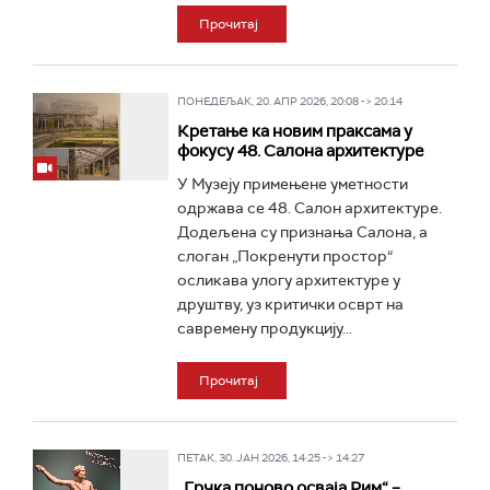
Прочитај
ПОНЕДЕЉАК, 20. АПР 2026, 20:08 -> 20:14
Кретање ка новим праксама у
фокусу 48. Салона архитектуре
У Музеју примењене уметности
одржава се 48. Салон архитектуре.
Додељена су признања Салона, а
слоган „Покренути простор“
осликава улогу архитектуре у
друштву, уз критички осврт на
савремену продукцију...
Прочитај
ПЕТАК, 30. ЈАН 2026, 14:25 -> 14:27
„Грчка поново осваја Рим“ –