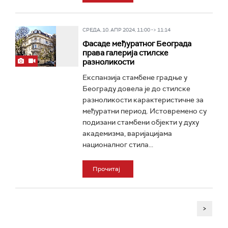
СРЕДА, 10. АПР 2024, 11:00 -> 11:14
Фасаде међуратног Београда
права галерија стилске
разноликости
Експанзија стамбене градње у
Београду довела је до стилске
разноликости карактеристичне за
међуратни период. Истовремено су
подизани стамбени објекти у духу
академизма, варијацијама
националног стила...
Прочитај
>