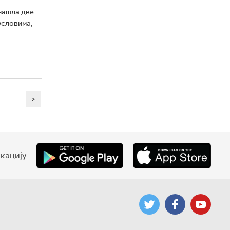
нашла две
условима,
>
кацију