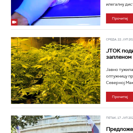
илегалну дист
Прочитај
СРЕДА, 22. ЈУЛ 202
ЈТОК поди
запленом 
Јавно тужила
оптужницу пр
Северној Мак
Прочитај
ПЕТАК, 17. ЈУЛ 202
Предложен