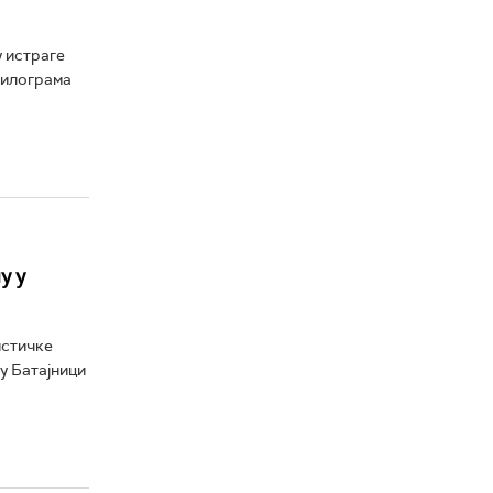
 истраге
килограма
у у
истичке
 у Батајници