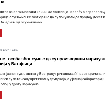
на
штво за организовани криминал донело је наредбу о спровођењу
рице осумњичених због сумње да су покушали да продају десет 
За једним од осумњичених...
6, 13:37 -> 16:07
пет особа због сумње да су производили марихуан
ији у Батајници
шег јавног тужилаштва у Београду припадници Управе криминал
сили су петочлану криминалну групу која је у једној лабораторији
опојну дрогу марихуана...