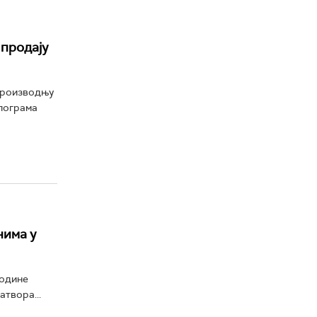
 продају
производњу
илограма
нима у
године
атвора...