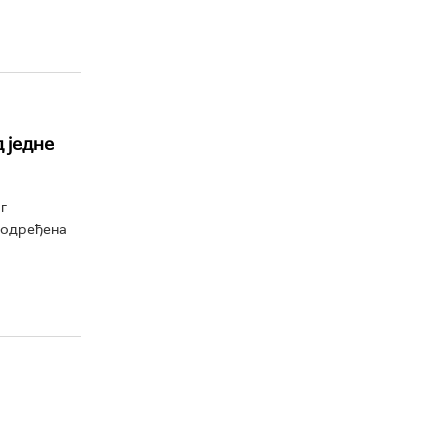
 једне
г
а одређена