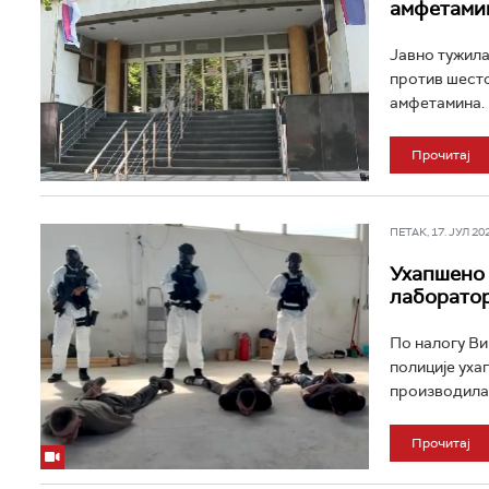
амфетами
Јавно тужила
против шесто
амфетамина. 
Прочитај
ПЕТАК, 17. ЈУЛ 202
Ухапшено 
лаборатор
По налогу Ви
полиције ухап
производила 
Прочитај