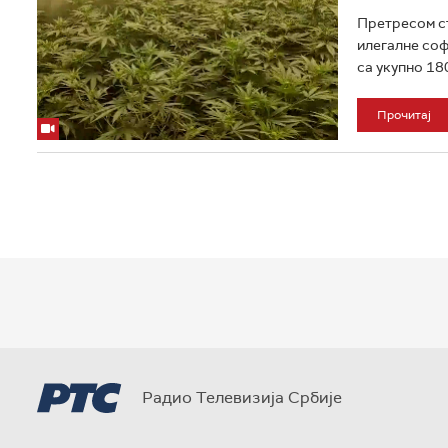
Претресом ст
илегалне соф
са укупно 180
Прочитај
Радио Телевизија Србије