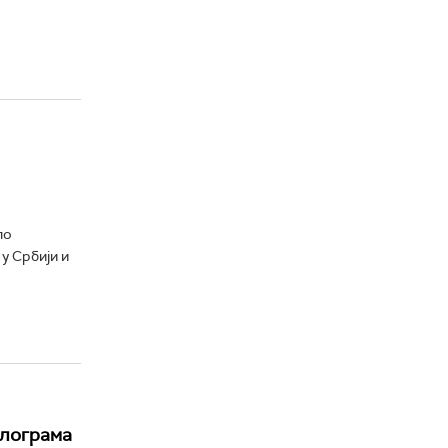
ло
у Србији и
илограма