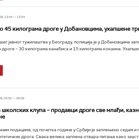
6, 13:44 -> 13:54
 45 килограма дроге у Добановцима, ухапшене тр
шег јавног тужилаштва у Београду, полиција је у Добановцима за
 дроге – 30 килограма канабиса и 15 килограма кокаина. Ухапше
6, 05:50 -> 06:09
 школских клупа – продавци дроге све млађи, казн
не
ним подацима, од почетка године у Србији је заплењено седам и 
нтетичких дрога. Свака велика заплена отвара питање како заус