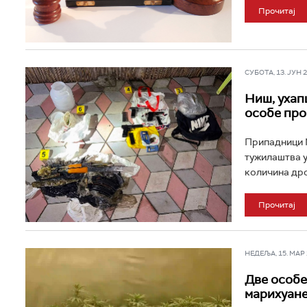
Прочитај
СУБОТА, 13. ЈУН 20
Ниш, ухап
особе про
Припадници М
тужилаштва у
количина дрог
Прочитај
НЕДЕЉА, 15. МАР 2
Две особе
марихуане