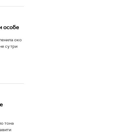
и особе
пленила око
не су три
е
по тона
тавити