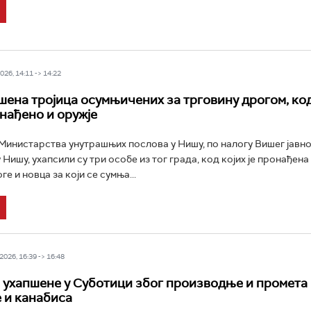
26, 14:11 -> 14:22
шена тројица осумњичених за трговину дрогом, код
нађено и оружје
инистарства унутрашњих послова у Нишу, по налогу Вишег јавно
 Нишу, ухапсили су три особе из тог града, код којих је пронађен
е и новца за који се сумња...
026, 16:39 -> 16:48
 ухапшене у Суботици због производње и промета
 и канабиса