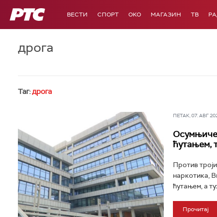
РТС
ВЕСТИ
СПОРТ
OKO
МАГАЗИН
ТВ
Р
дрога
Таг:
дрога
ПЕТАК, 07. АВГ 202
Осумњичен
ћутањем, 
Против троји
наркотика, В
ћутањем, а т
Прочитај