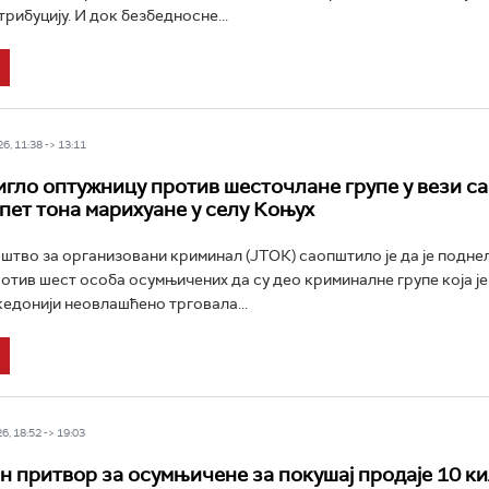
рибуцију. И док безбедносне...
6, 11:38 -> 13:11
гло оптужницу против шесточлане групе у вези са
пет тона марихуане у селу Коњух
штво за организовани криминал (ЈТОК) саопштило је да је подне
отив шест особа осумњичених да су део криминалне групе која је 
едонији неовлашћено трговала...
6, 18:52 -> 19:03
 притвор за осумњичене за покушај продаје 10 к