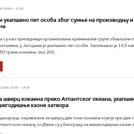
6, 09:49 -> 10:16
и ухапшено пет особа због сумње на производњу и
на
а су као припадници организоване криминалне групе обављали 
фетамина, у Јагодини је ухапшено пет особа. Заплењено је 14,5 к
50 грама кокаина, око 200...
2026, 14:06 -> 14:24
а шверц кокаина преко Атлантског океана, ухапше
шегодишње казне затвора
шкараца, окривљена за шверц две тоне кокаина који је пре две 
тлантском океану, осуђена су у Београду на вишегодишње казне з