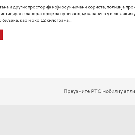
ана и других просторија који осумњичени користе, полиција про
истициране лабораторије за производњу канабиса у вештачким 
 биљака, као и око 12 килограма...
Преузмите РТС мобилну апли