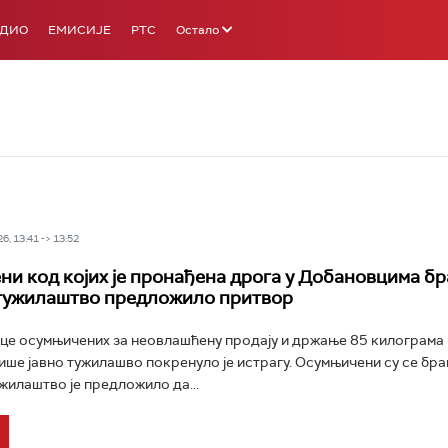
АДИО
ЕМИСИЈЕ
РТС
Остало
6, 13:41 -> 13:52
и код којих је пронађена дрога у Добановцима бр
тужилаштво предложило притвор
це осумњичених за неовлашћену продају и држање 85 килограма
ише јавно тужилашво покренуло је истрагу. Осумњичени су се бр
ужилаштво је предложило да...