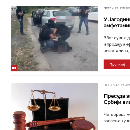
ПЕТАК, 17. ЈУЛ 202
У Јагодин
амфетами
Због сумње д
и продају ам
амфетамина, 
Прочитај
ЧЕТВРТАК, 16. ЈУЛ 
Пресуда з
Србији ви
Четворица му
заплењен у А