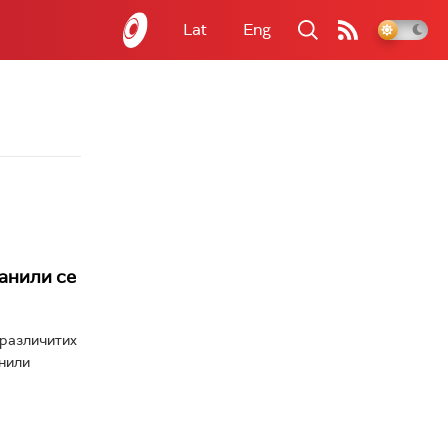
Lat
Eng
анили се
 различитих
анили