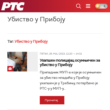
РТС
Убиство у Прибоју
Таг:
Убиство у Прибоју
ПЕТАК, 26. МАЈ 2023, 12:20 -> 14:31
Ухапшен полицајац осумњичен за
убиство у Прибоју
Припадник МУП-а који је осумњичен
за убиство младића у Прибоју
ухапшен је у Требињу, потврђено је
РТС-у у МУП-у...
Прочитај