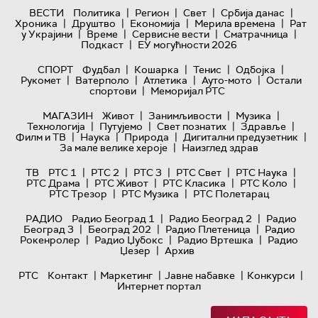
|
|
|
|
ВЕСТИ
Политика
Регион
Свет
Србија данас
|
|
|
|
Хроника
Друштво
Економија
Мерила времена
Рат
|
|
|
|
у Украјини
Време
Сервисне вести
Сматрачница
|
Подкаст
ЕУ могућности 2026
|
|
|
|
СПОРТ
Фудбал
Кошарка
Тенис
Одбојка
|
|
|
|
Рукомет
Ватерполо
Атлетика
Ауто-мото
Остали
|
спортови
Меморијал РТС
|
|
|
МАГАЗИН
Живот
Занимљивости
Музика
|
|
|
|
Технологијa
Путујемо
Свет познатих
Здравље
|
|
|
|
Филм и ТВ
Наука
Природа
Дигитални предузетник
|
За мале велике хероје
Наизглед здрав
|
|
|
|
|
ТВ
РТС 1
РТС 2
РТС 3
РТС Свет
РТС Наука
|
|
|
|
РТС Драма
РТС Живот
РТС Класика
РТС Коло
|
|
РТС Трезор
РТС Музика
РТС Полетарац
|
|
РАДИО
Радио Београд 1
Радио Београд 2
Радио
|
|
|
Београд 3
Београд 202
Радио Плетеница
Радио
|
|
|
Рокенролер
Радио Џубокс
Радио Вртешка
Радио
|
Џезер
Архив
|
|
|
|
РТС
Контакт
Маркетинг
Јавне набавке
Конкурси
Интернет портал