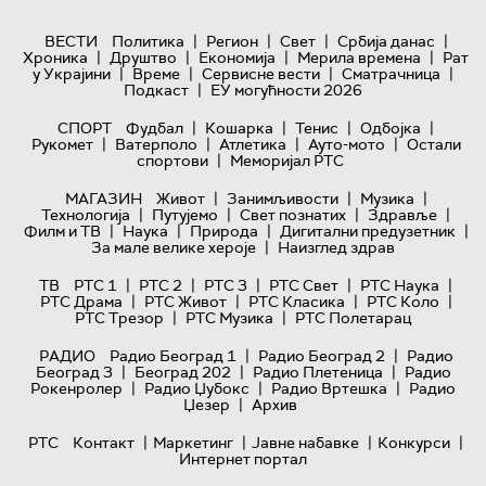
|
|
|
|
ВЕСТИ
Политика
Регион
Свет
Србија данас
|
|
|
|
Хроника
Друштво
Економија
Мерила времена
Рат
|
|
|
|
у Украјини
Време
Сервисне вести
Сматрачница
|
Подкаст
ЕУ могућности 2026
|
|
|
|
СПОРТ
Фудбал
Кошарка
Тенис
Одбојка
|
|
|
|
Рукомет
Ватерполо
Атлетика
Ауто-мото
Остали
|
спортови
Меморијал РТС
|
|
|
МАГАЗИН
Живот
Занимљивости
Музика
|
|
|
|
Технологијa
Путујемо
Свет познатих
Здравље
|
|
|
|
Филм и ТВ
Наука
Природа
Дигитални предузетник
|
За мале велике хероје
Наизглед здрав
|
|
|
|
|
ТВ
РТС 1
РТС 2
РТС 3
РТС Свет
РТС Наука
|
|
|
|
РТС Драма
РТС Живот
РТС Класика
РТС Коло
|
|
РТС Трезор
РТС Музика
РТС Полетарац
|
|
РАДИО
Радио Београд 1
Радио Београд 2
Радио
|
|
|
Београд 3
Београд 202
Радио Плетеница
Радио
|
|
|
Рокенролер
Радио Џубокс
Радио Вртешка
Радио
|
Џезер
Архив
|
|
|
|
РТС
Контакт
Маркетинг
Јавне набавке
Конкурси
Интернет портал