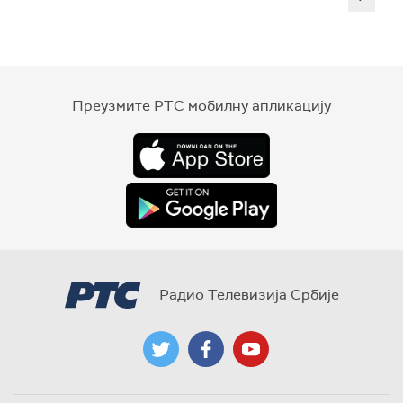
Преузмите РТС мобилну апликацију
Радио Телевизија Србије