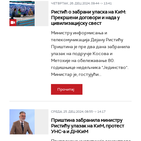
ЧЕТВРТАК, 26. ДЕЦ 2024, 09:44 -> 13:41
Ристић о забрани уласка на КиМ:
Прекршени договори и нада у
цивилизацијску свест
Министру информисања и
телекомуникација Дејану Ристићу
Приштина је пре два дана забранила
улазак на подручје Косова и
Метохије на обележавање 80.
годишњице недељника "Јединство".
Министар је, гостујући...
Прочитај
СРЕДА, 25. ДЕЦ 2024, 08:55 -> 14:17
Приштина забранила министру
Ристићу улазак на КиМ, протест
УНС-а и ДНКиМ