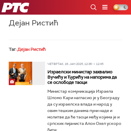
РТС
Дејан Ристић
Таг:
Дејан Ристић
ЧЕТВРТАК, 16. ЈАН 2025, 12:36 -> 12:45
Израелски министар захвалио
Вучићу и Ђурићу на напорима да
се ослободе таоци
Министар комуникација Израела
Шломо Кари нагласио је у Београду
да су израелска влада и народ у
овим тешким данима пуни наде и
молитве да ће таоци међу којима је и
српских пијаниста Алон Охел ускоро
бити...