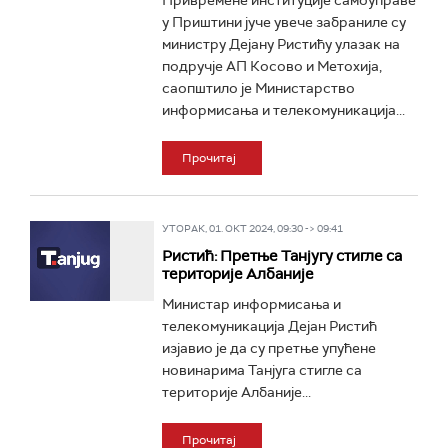
Привремене институције самоуправе
у Приштини јуче увече забраниле су
министру Дејану Ристићу улазак на
подручје АП Косово и Метохија,
саопштило je Министарство
информисања и телекомуникација...
Прочитај
УТОРАК, 01. ОКТ 2024, 09:30 -> 09:41
Ристић: Претње Танјугу стигле са
територије Албаније
Министар информисања и
телекомуникација Дејан Ристић
изјавио је да су претње упућене
новинарима Танјуга стигле са
територије Албаније...
Прочитај