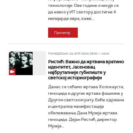
технологији. Ове године очекује се
да извоз у ИТ сектору достигне 4
милијарде евра, каже...
Прочитај
ПОНЕДЕЉАК, 22. АПР 2024, 08:50 -> 19:10
Ристић: Важно да жртвама вратимо
идентитет, Јасеновац
најбруталније губилиште у
светској историографији
Данас се сећамо жртава Холокауста,
геноцида и других жртава фашизма у
Другом светском рату. Биће одржана
и централна манифестација
обележавања Дана Музеја жртава
геноцида. Дејан Ристић, директор
Музеја...