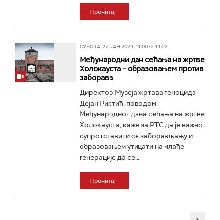
Прочитај
СУБОТА, 27. ЈАН 2024, 11:00 -> 11:22
Међународни дан сећања на жртве
Холокауста – образовањем против
заборава
Директор Музеја жртава геноцида
Дејан Ристић, поводом
Међународног дана сећања на жртве
Холокауста, каже за РТС да је важно
супротставити се заборављању и
образовањем утицати на млађе
генерације да се...
Прочитај
>