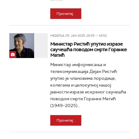
Прочитај
НЕДЕЉА, 05. ЈАН 2025, 16:35 -> 16:52
Министар Ристић упутио изразе
саучешћа поводом смрти Горанке
Матић
Министар информисања и
телекомуникација Дејан Ристић
упутио је члановима породице,
колегама и целокупној нашој
јавности изразе искреног саучешћа
поводом смрти Горанке Матић
(1949–2025)...
Прочитај