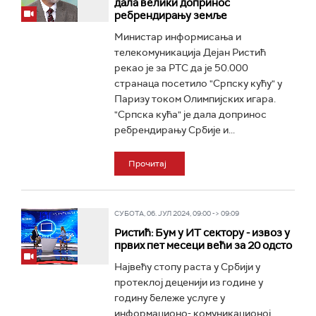
дала велики допринос
ребрендирању земље
Mинистар информисања и
телекомуникација Дејан Ристић
рекао је за РТС да је 50.000
странаца посетило "Српску кућу" у
Паризу током Олимпијских игара.
"Српска кућа" је дала допринос
ребрендирању Србије и...
Прочитај
СУБОТА, 06. ЈУЛ 2024, 09:00 -> 09:09
Ристић: Бум у ИТ сектору - извоз у
првих пет месеци већи за 20 одсто
Највећу стопу раста у Србији у
протеклој деценији из године у
годину бележе услуге у
информационо- комуникационој