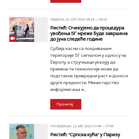
НЕДЕЉА, 22. СЕП 2024, 09:18 -> 09:19
Ристић: Очекујемо да процедура
увођења 5Г мреже буде завршена
до јуна следеће године
Србија касни са покривањем
територије 5Г сигналом у односу на
Европу, а стручњаци указују да
примена те технологије може да
подстакне привредни раст и доносе
друге предности. Министарство
информисања и...
Прочитај
ПОНЕДЕЉАК, 12. АВГ 2024, 07:46 -> 07:46
Ристић: "Српска кућа" у Паризу