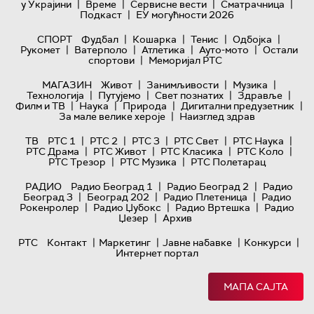
|
|
|
|
у Украјини
Време
Сервисне вести
Сматрачница
|
Подкаст
ЕУ могућности 2026
|
|
|
|
СПОРТ
Фудбал
Кошарка
Тенис
Одбојка
|
|
|
|
Рукомет
Ватерполо
Атлетика
Ауто-мото
Остали
|
спортови
Меморијал РТС
|
|
|
МАГАЗИН
Живот
Занимљивости
Музика
|
|
|
|
Технологијa
Путујемо
Свет познатих
Здравље
|
|
|
|
Филм и ТВ
Наука
Природа
Дигитални предузетник
|
За мале велике хероје
Наизглед здрав
|
|
|
|
|
ТВ
РТС 1
РТС 2
РТС 3
РТС Свет
РТС Наука
|
|
|
|
РТС Драма
РТС Живот
РТС Класика
РТС Коло
|
|
РТС Трезор
РТС Музика
РТС Полетарац
|
|
РАДИО
Радио Београд 1
Радио Београд 2
Радио
|
|
|
Београд 3
Београд 202
Радио Плетеница
Радио
|
|
|
Рокенролер
Радио Џубокс
Радио Вртешка
Радио
|
Џезер
Архив
|
|
|
|
РТС
Контакт
Маркетинг
Јавне набавке
Конкурси
Интернет портал
МАПА САЈТА