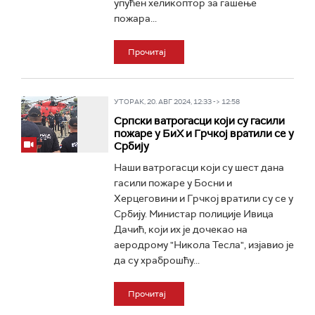
упућен хеликоптор за гашење
пожара...
Прочитај
УТОРАК, 20. АВГ 2024, 12:33 -> 12:58
Српски ватрогасци који су гасили
пожаре у БиХ и Грчкој вратили се у
Србију
Наши ватрогасци који су шест дана
гасили пожаре у Босни и
Херцеговини и Грчкој вратили су се у
Србију. Министар полиције Ивица
Дачић, који их је дочекао на
аеродрому "Никола Тесла", изјавио је
да су храброшћу...
Прочитај