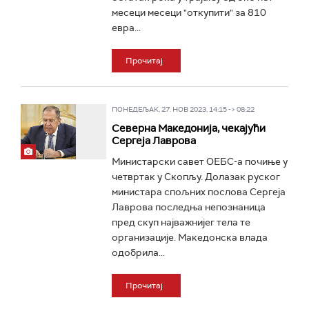
месеци месеци "откупити" за 810
евра...
Прочитај
ПОНЕДЕЉАК, 27. НОВ 2023, 14:15 -> 08:22
Северна Македонија, чекајући
Сергеја Лаврова
Министарски савет ОЕБС-а почиње у
четвртак у Скопљу. Долазак руског
министара спољних послова Сергеја
Лаврова последња непознаница
пред скуп најважнијег тела те
организације. Македонска влада
одобрила...
Прочитај