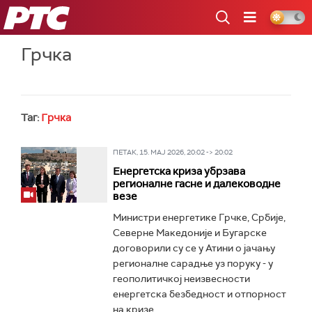
РТС
Грчка
Таг:
Грчка
ПЕТАК, 15. МАЈ 2026, 20:02 -> 20:02
Енергетска криза убрзава
регионалне гасне и далеководне
везе
Министри енергетике Грчке, Србије,
Северне Македоније и Бугарске
договорили су се у Атини о јачању
регионалне сарадње уз поруку - у
геополитичкој неизвесности
енергетска безбедност и отпорност
на кризе...