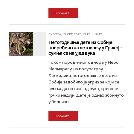
Прочитај
СУБОТА, 13. СЕП 2025, 13:15 -> 16:17
Петогодишње дете из Србије
повређено на летовању у Грчкој –
сумња се на ујед вука
Током породичног одмора у Неос
Мармарасу, на полуострву
Халкидики, петогодишње дете из
Србије задобило је угриз за који се
сумња да потиче од вука, преносе
грчки медији. Дете је одмах збринуто
у болници...
Прочитај