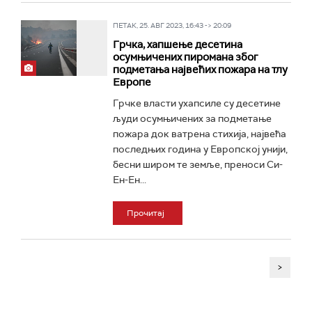
ПЕТАК, 25. АВГ 2023, 16:43 -> 20:09
Грчка, хапшење десетина
осумњичених пиромана због
подметања највећих пожара на тлу
Европе
Грчке власти ухапсиле су десетине
људи осумњичених за подметање
пожара док ватрена стихија, највећа
последњих година у Европској унији,
бесни широм те земље, преноси Си-
Ен-Ен...
Прочитај
>