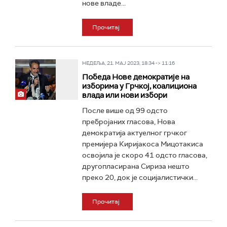
нове владе...
Прочитај
НЕДЕЉА, 21. МАЈ 2023, 18:34 -> 11:16
Победа Нове демократије на
изборима у Грчкој, коалициона
влада или нови избори
После више од 99 одсто
пребројаних гласова, Нова
демократија актуелног грчког
премијера Киријакоса Мицотакиса
освојила је скоро 41 одсто гласова,
другопласирана Сириза нешто
преко 20, док је социјалистички...
Прочитај