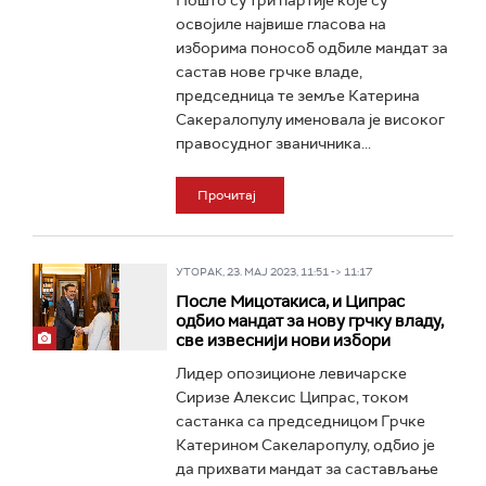
Пошто су три партије које су
освојиле највише гласова на
изборима понособ одбиле мандат за
састав нове грчке владе,
председница те земље Катерина
Сакералопулу именовала је високог
правосудног званичника...
Прочитај
УТОРАК, 23. МАЈ 2023, 11:51 -> 11:17
После Мицотакиса, и Ципрас
одбио мандат за нову грчку владу,
све извеснији нови избори
Лидер опозиционе левичарске
Сиризе Алексис Ципрас, током
састанка са председницом Грчке
Катерином Сакеларопулу, одбио je
да прихвати мандат за састављање