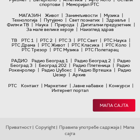
|
спортови
Меморијал РТС
|
|
|
МАГАЗИН
Живот
Занимљивости
Музика
|
|
|
|
Технологијa
Путујемо
Свет познатих
Здравље
|
|
|
|
Филм и ТВ
Наука
Природа
Дигитални предузетник
|
За мале велике хероје
Наизглед здрав
|
|
|
|
|
ТВ
РТС 1
РТС 2
РТС 3
РТС Свет
РТС Наука
|
|
|
|
РТС Драма
РТС Живот
РТС Класика
РТС Коло
|
|
РТС Трезор
РТС Музика
РТС Полетарац
|
|
РАДИО
Радио Београд 1
Радио Београд 2
Радио
|
|
|
Београд 3
Београд 202
Радио Плетеница
Радио
|
|
|
Рокенролер
Радио Џубокс
Радио Вртешка
Радио
|
Џезер
Архив
|
|
|
|
РТС
Контакт
Маркетинг
Јавне набавке
Конкурси
Интернет портал
МАПА САЈТА
Приватност
Copyright
Правила употребе садржаја
Мапа
|
|
|
сајта