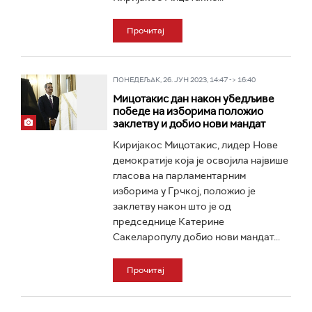
Прочитај
ПОНЕДЕЉАК, 26. ЈУН 2023, 14:47 -> 16:40
Мицотакис дан након убедљиве
победе на изборима положио
заклетву и добио нови мандат
Киријакос Мицотакис, лидер Нове
демократије која је освојила највише
гласова на парламентарним
изборима у Грчкој, положио је
заклетву након што је од
председнице Катерине
Сакеларопулу добио нови мандат...
Прочитај