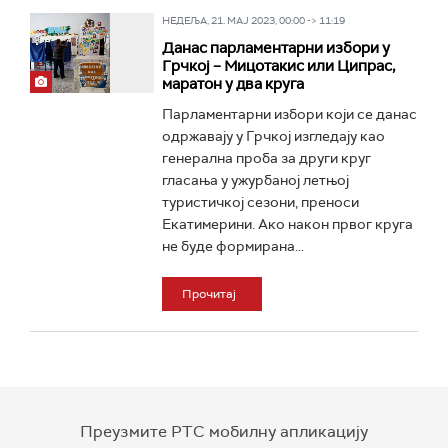
НЕДЕЉА, 21. МАЈ 2023, 00:00 -> 11:19
Данас парламентарни избори у
Грчкој – Мицотакис или Ципрас,
маратон у два круга
Парламентарни избори који се данас
одржавају у Грчкој изгледају као
генерална проба за други круг
гласања у ужурбаној летњој
туристичкој сезони, преноси
Екатимерини. Ако након првог круга
не буде формирана...
Прочитај
Преузмите РТС мобилну апликацију