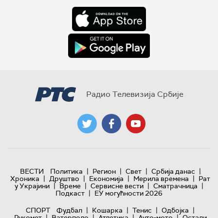
Радио Телевизија Србије
|
|
|
|
ВЕСТИ
Политика
Регион
Свет
Србија данас
|
|
|
|
Хроника
Друштво
Економија
Мерила времена
Рат
|
|
|
|
у Украјини
Време
Сервисне вести
Сматрачница
|
Подкаст
ЕУ могућности 2026
|
|
|
|
СПОРТ
Фудбал
Кошарка
Тенис
Одбојка
|
|
|
|
Рукомет
Ватерполо
Атлетика
Ауто-мото
Остали