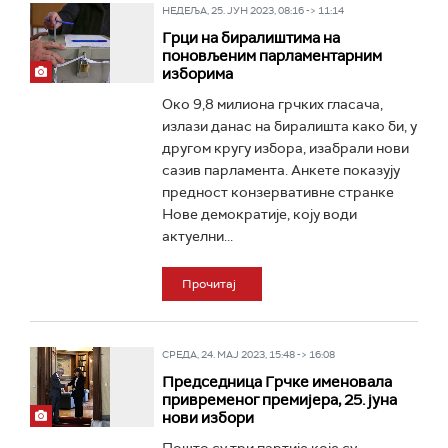
НЕДЕЉА, 25. ЈУН 2023, 08:16 -> 11:14
Грци на биралиштима на
поновљеним парламентарним
изборима
Око 9,8 милиона грчких гласача,
излази данас на биралишта како би, у
другом кругу избора, изабрали нови
сазив парламента. Анкете показују
предност конзервативне странке
Нове демократије, коју води
актуелни...
Прочитај
СРЕДА, 24. МАЈ 2023, 15:48 -> 16:08
Председница Грчке именовала
привременог премијера, 25. јуна
нови избори