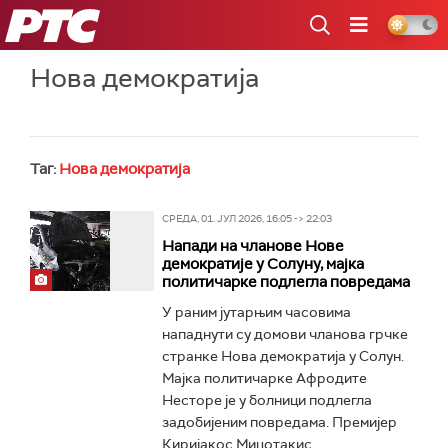
РТС
Нова демократија
Таг:
Нова демократија
СРЕДА, 01. ЈУЛ 2026, 16:05 -> 22:03
Напади на чланове Нове
демократије у Солуну, мајка
политичарке подлегла повредама
У раним јутарњим часовима
нападнути су домови чланова грчке
странке Нова демократија у Солун.
Мајка политичарке Афродите
Несторе је у болници подлегла
задобијеним повредама. Премијер
Киријакос Мицотакис...