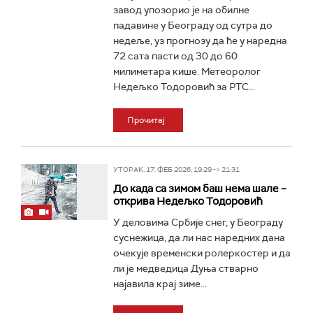
завод упозорио је на обилне
падавине у Београду од сутра до
недеље, уз прогнозу да ће у наредна
72 сата пасти од 30 до 60
милиметара кише. Метеоролог
Недељко Тодоровић за РТС...
Прочитај
УТОРАК, 17. ФЕБ 2026, 19:29 -> 21:31
До када са зимом баш нема шале –
открива Недељко Тодоровић
У деловима Србије снег, у Београду
суснежица, да ли нас наредних дана
очекује временски ролеркостер и да
ли је медведица Дуња стварно
најавила крај зиме...