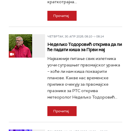
краткотрајна...
Прочитај
ЧЕТВРТАК, 30. АПР 2026, 08:10 -> 08:14
Недељко Тодоровић открива да ли
ће падати киша за Први мај
Најважније питање свих излетника
уочи сутрашњег првомајског уранка
– хоће ли нам киша покварити
планове. Какве нас временске
прилике очекују за првомајске
празнике за РТС открива
метеоролог Недељко Тодоровић...
Прочитај