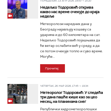
ПОНЕДЕЉАК, 13. АПР 2026, 19:00 -> 20:20
Недељко Тодоровић открива
какво нас време очекује до краја
недеље
Метеоролози наредних дана у
Београду најављују кошаву са
ударима и до 60 километара на сат.
Недељко Тодоровић појашњава да
ће ветар ослабити већ у среду, а да
се потом очекује топло и суво време.
Могуће...
Прочитај
ЧЕТВРТАК, 26. МАР 2026, 17:45 -> 19:34
Метеоролог Тодоровић: У следећа
три дана пашће кише као за цео
месец, на планинама снег
Републички хидрометеоролошки