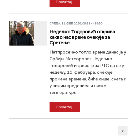
Прочитај
СРЕДА, 11. ФЕБ 2026, 09:31 -> 19:30
Недељко Тодоровић открива
какво нас време очекује за
Сретење
Натпросечно топло време данас је у
Србији. Метеоролог Недељко
Тодоровић изјавио је за РТС да се у
недељу, 15. фебруара, очекује
промена времена, биће кише, снега и
у нижим пределима и ниске
температуре...
Прочитај
>