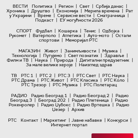
|
|
|
|
ВЕСТИ
Политика
Регион
Свет
Србија данас
|
|
|
|
Хроника
Друштво
Економија
Мерила времена
Рат
|
|
|
|
у Украјини
Време
Сервисне вести
Сматрачница
|
Подкаст
ЕУ могућности 2026
|
|
|
|
СПОРТ
Фудбал
Кошарка
Тенис
Одбојка
|
|
|
|
Рукомет
Ватерполо
Атлетика
Ауто-мото
Остали
|
спортови
Меморијал РТС
|
|
|
МАГАЗИН
Живот
Занимљивости
Музика
|
|
|
|
Технологијa
Путујемо
Свет познатих
Здравље
|
|
|
|
Филм и ТВ
Наука
Природа
Дигитални предузетник
|
За мале велике хероје
Наизглед здрав
|
|
|
|
|
ТВ
РТС 1
РТС 2
РТС 3
РТС Свет
РТС Наука
|
|
|
|
РТС Драма
РТС Живот
РТС Класика
РТС Коло
|
|
РТС Трезор
РТС Музика
РТС Полетарац
|
|
РАДИО
Радио Београд 1
Радио Београд 2
Радио
|
|
|
Београд 3
Београд 202
Радио Плетеница
Радио
|
|
|
Рокенролер
Радио Џубокс
Радио Вртешка
Радио
|
Џезер
Архив
|
|
|
|
РТС
Контакт
Маркетинг
Јавне набавке
Конкурси
Интернет портал