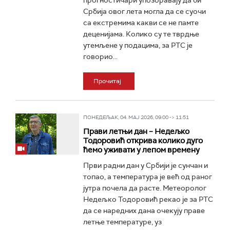
прогностичари упозоравају да би
Србија овог лета могла да се суочи
са екстремима какви се не памте
деценијама. Колико су те тврдње
утемљене у подацима, за РТС је
говорио...
Прочитај
ПОНЕДЕЉАК, 04. МАЈ 2026, 09:00 -> 11:51
Прави летњи дан – Недељко
Тодоровић открива колико дуго
ћемо уживати у лепом времену
Први радни дан у Србији је сунчан и
топао, а температура је већ од раног
јутра почела да расте. Метеоролог
Недељко Тодоровић рекао је за РТС
да се наредних дана очекују праве
летње температуре, уз