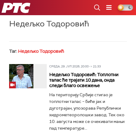
РТС
Недељко Тодоровић
Таг:
Недељко Тодоровић
СРЕДА, 29. ЈУЛ 2026, 20:00 -> 21:33
Недељко Тодоровић: Топлотни
талас ће трајати 10 дана, онда
следи благо освежење
На територију Србије стигао је
топлотни талас – биће јак и
дуготрајан, упозорава Републички
хидрометеоролошки завод. Тек око
10. августа може се очекивати мањи
пад температуре...