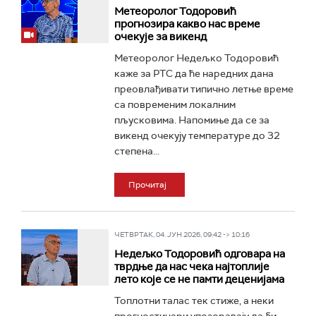
Метеоролог Тодоровић
прогнозира какво нас време
очекује за викенд
Метеоролог Недељко Тодоровић
каже за РТС да ће наредних дана
преовлађивати типично летње време
са повременим локалним
пљусковима. Напомиње да се за
викенд очекују температуре до 32
степена...
Прочитај
ЧЕТВРТАК, 04. ЈУН 2026, 09:42 -> 10:16
Недељко Тодоровић одговара на
тврдње да нас чека најтоплије
лето које се не памти деценијама
Топлотни талас тек стиже, а неки