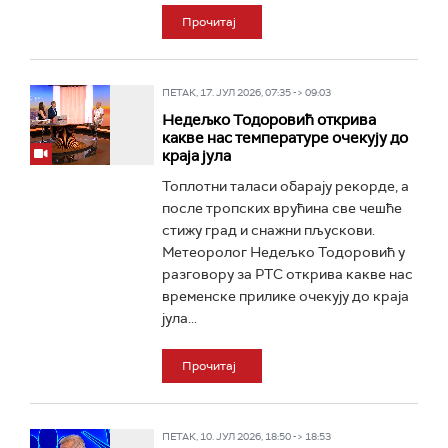
Прочитај
ПЕТАК, 17. ЈУЛ 2026, 07:35 -> 09:03
Недељко Тодоровић открива
какве нас температуре очекују до
краја јула
Топлотни таласи обарају рекорде, а
после тропских врућина све чешће
стижу град и снажни пљускови.
Метеоролог Недељко Тодоровић у
разговору за РТС открива какве нас
временске прилике очекују до краја
јула...
Прочитај
ПЕТАК, 10. ЈУЛ 2026, 18:50 -> 18:53