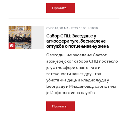
Прочитај
СУБОТА, 20. МАЈ 2023, 15:08 -> 18:59
Сабор СПЦ: Заседање у
атмосфери туге, бесмислене
оптужбе о потцењивању жена
Овогодишње заседање Светог
архијерејског сабора СПЦ протекло
је у атмосфери опште туге и
затечености нашег друштва
убиствима деце и младих људи у
Београду и Младеновцу, саопштила
је Информативна служба...
Прочитај