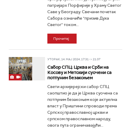
патријарх Порфирије у Храму Светог
Саве у Београду. Свечани почетак
Сабора означиће "призив Духа
Светог" током...
Прочитај
УТОРАК, 14. МАЈ 2024, 17:31 -> 21:37
Сабор СПЦ: Црква и Срби на
Косову и Метохији суочени са
потпуним безакоњем
Свети архијерејски сабор СПЦ
саопштио је да је Црква суочена са
потпуним безакоњем које актуелна
власт у Приштини спроводи према
Српској православној цркви и
српском православном народу,
овога пута ограничавајући...