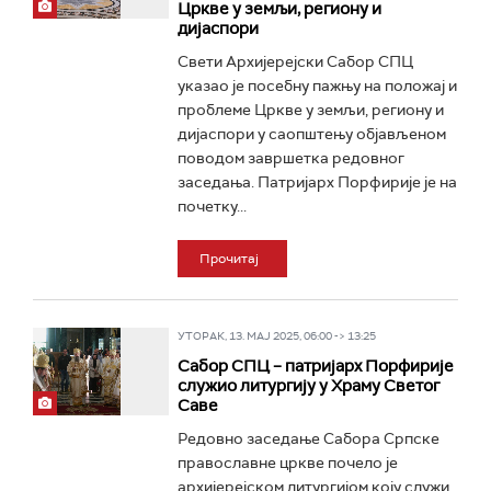
Цркве у земљи, региону и
дијаспори
Свети Архијерејски Сабор СПЦ
указао је посебну пажњу на положај и
проблеме Цркве у земљи, региону и
дијаспори у саопштењу објављеном
поводом завршетка редовног
заседања. Патријарх Порфирије је на
почетку...
Прочитај
УТОРАК, 13. МАЈ 2025, 06:00 -> 13:25
Сабор СПЦ – патријарх Порфирије
служио литургију у Храму Светог
Саве
Редовно заседање Сабора Српске
православне цркве почело је
архијерејском литургијом коју служи