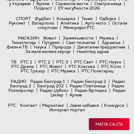
|
|
|
|
у Украјини
Време
Сервисне вести
Сматрачница
|
Подкаст
ЕУ могућности 2026
|
|
|
|
СПОРТ
Фудбал
Кошарка
Тенис
Одбојка
|
|
|
|
Рукомет
Ватерполо
Атлетика
Ауто-мото
Остали
|
спортови
Меморијал РТС
|
|
|
МАГАЗИН
Живот
Занимљивости
Музика
|
|
|
|
Технологијa
Путујемо
Свет познатих
Здравље
|
|
|
|
Филм и ТВ
Наука
Природа
Дигитални предузетник
|
За мале велике хероје
Наизглед здрав
|
|
|
|
|
ТВ
РТС 1
РТС 2
РТС 3
РТС Свет
РТС Наука
|
|
|
|
РТС Драма
РТС Живот
РТС Класика
РТС Коло
|
|
РТС Трезор
РТС Музика
РТС Полетарац
|
|
РАДИО
Радио Београд 1
Радио Београд 2
Радио
|
|
|
Београд 3
Београд 202
Радио Плетеница
Радио
|
|
|
Рокенролер
Радио Џубокс
Радио Вртешка
Радио
|
Џезер
Архив
|
|
|
|
РТС
Контакт
Маркетинг
Јавне набавке
Конкурси
Интернет портал
МАПА САЈТА