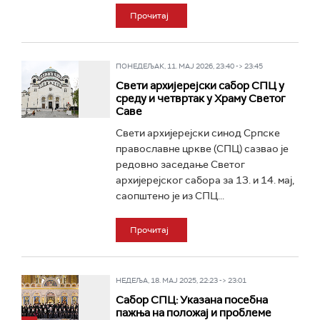
Прочитај
ПОНЕДЕЉАК, 11. МАЈ 2026, 23:40 -> 23:45
Свети архијерејски сабор СПЦ у
среду и четвртак у Храму Светог
Саве
Свети архијерејски синод Српске
православне цркве (СПЦ) сазвао је
редовно заседање Светог
архијерејског сабора за 13. и 14. мај,
саопштено је из СПЦ...
Прочитај
НЕДЕЉА, 18. МАЈ 2025, 22:23 -> 23:01
Сабор СПЦ: Указана посебна
пажња на положај и проблеме