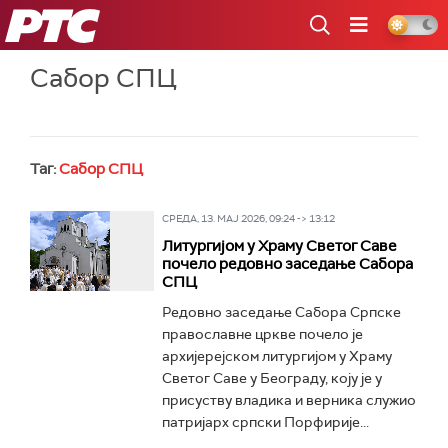
РТС
Сабор СПЦ
Таг:
Сабор СПЦ
СРЕДА, 13. МАЈ 2026, 09:24 -> 13:12
Литургијом у Храму Светог Саве
почело редовно заседање Сабора
СПЦ
Редовно заседање Сабора Српске
православне цркве почело је
архијерејском литургијом у Храму
Светог Саве у Београду, коју је у
присуству владика и верника служио
патријарх српски Порфирије...