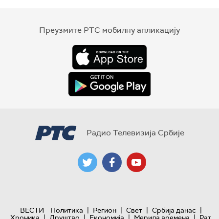
Преузмите РТС мобилну апликацију
Радио Телевизија Србије
|
|
|
|
ВЕСТИ
Политика
Регион
Свет
Србија данас
|
|
|
|
Хроника
Друштво
Економија
Мерила времена
Рат