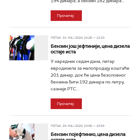
194 динара, а бензин 182 динара...
Прочитај
ПЕТАК, 31. МАЈ 2024, 10:28 -> 10:33
Бензин још јефтинији, цена дизела
остаје иста
У наредних седам дана, литар
евродизела за малопродају коштаће
201 динар, док ће цена безоловног
бензина бити 192 динара по литру,
сазнаје РТС...
Прочитај
ПЕТАК, 24. МАЈ 2024, 10:48 -> 10:54
Бензин појефтинио, цена дизела