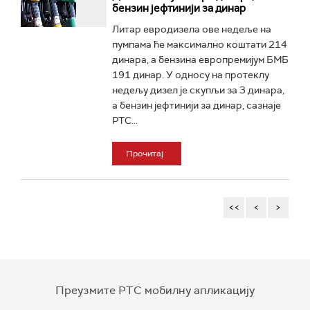
бензин јефтинији за динар
Литар евродизела ове недеље на
пумпама ће максимално коштати 214
динара, а бензина европремијум БМБ
191 динар. У односу на протеклу
недељу дизел је скупљи за 3 динара,
а бензин јефтинији за динар, сазнаје
РТС...
Прочитај
<<
<
>
Преузмите РТС мобилну апликацију