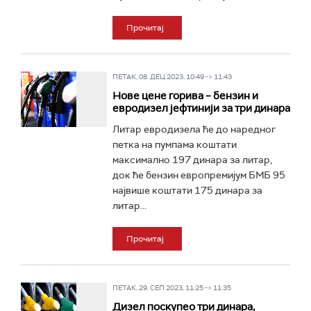
Прочитај
ПЕТАК, 08. ДЕЦ 2023, 10:49 -> 11:43
Нове цене горива – бензин и
евродизел јефтинији за три динара
Литар евродизела ће до наредног
петка на пумпама коштати
максимално 197 динара за литар,
док ће бензин европремијум БМБ 95
највише коштати 175 динара за
литар...
Прочитај
ПЕТАК, 29. СЕП 2023, 11:25 -> 11:35
Дизел поскупео три динара,