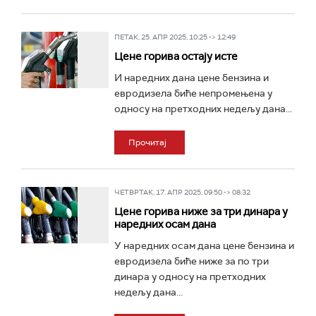
ПЕТАК, 25. АПР 2025, 10:25 -> 12:49
Цене горива остају исте
И наредних дана цене бензина и
евродизела биће непромењена у
односу на претходних недељу дана...
Прочитај
ЧЕТВРТАК, 17. АПР 2025, 09:50 -> 08:32
Цене горива ниже за три динара у
наредних осам дана
У наредних осам дана цене бензина и
евродизела биће ниже за по три
динара у односу на претходних
недељу дана...