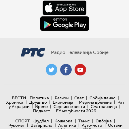
Радио Телевизија Србије
|
|
|
|
ВЕСТИ
Политика
Регион
Свет
Србија данас
|
|
|
|
Хроника
Друштво
Економија
Мерила времена
Рат
|
|
|
|
у Украјини
Време
Сервисне вести
Сматрачница
|
Подкаст
ЕУ могућности 2026
|
|
|
|
СПОРТ
Фудбал
Кошарка
Тенис
Одбојка
|
|
|
|
Рукомет
Ватерполо
Атлетика
Ауто-мото
Остали