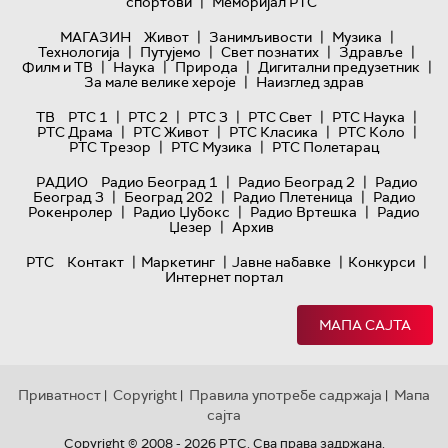
|
спортови
Меморијал РТС
|
|
|
МАГАЗИН
Живот
Занимљивости
Музика
|
|
|
|
Технологијa
Путујемо
Свет познатих
Здравље
|
|
|
|
Филм и ТВ
Наука
Природа
Дигитални предузетник
|
За мале велике хероје
Наизглед здрав
|
|
|
|
|
ТВ
РТС 1
РТС 2
РТС 3
РТС Свет
РТС Наука
|
|
|
|
РТС Драма
РТС Живот
РТС Класика
РТС Коло
|
|
РТС Трезор
РТС Музика
РТС Полетарац
|
|
РАДИО
Радио Београд 1
Радио Београд 2
Радио
|
|
|
Београд 3
Београд 202
Радио Плетеница
Радио
|
|
|
Рокенролер
Радио Џубокс
Радио Вртешка
Радио
|
Џезер
Архив
|
|
|
|
РТС
Контакт
Маркетинг
Јавне набавке
Конкурси
Интернет портал
МАПА САЈТА
Приватност
Copyright
Правила употребе садржаја
Мапа
|
|
|
сајта
Copyright © 2008 - 2026 РТС. Сва права задржана.