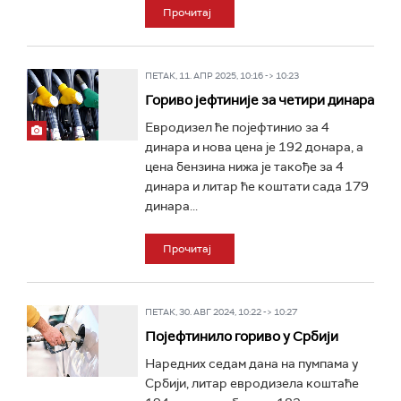
Прочитај
ПЕТАК, 11. АПР 2025, 10:16 -> 10:23
Гориво јефтиније за четири динара
Евродизел ће појефтинио за 4
динара и нова цена је 192 донара, а
цена бензина нижа је такође за 4
динара и литар ће коштати сада 179
динара...
Прочитај
ПЕТАК, 30. АВГ 2024, 10:22 -> 10:27
Појефтинило гориво у Србији
Наредних седам дана на пумпама у
Србији, литар евродизела коштаће