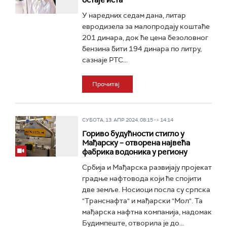
остаје иста
У наредних седам дана, литар
евродизела за малопродају коштаће
201 динара, док ће цена безоловног
бензина бити 194 динара по литру,
сазнаје РТС...
Прочитај
СУБОТА, 13. АПР 2024, 08:15 -> 14:14
Гориво будућности стигло у
Мађарску – отворена највећа
фабрика водоника у региону
Србија и Мађарска развијају пројекат
градње нафтовода који ће спојити
две земље. Носиоци посла су српска
"Транснафта" и мађарски "Мол". Та
мађарска нафтна компанија, надомак
Будимпеште, отворила је до...