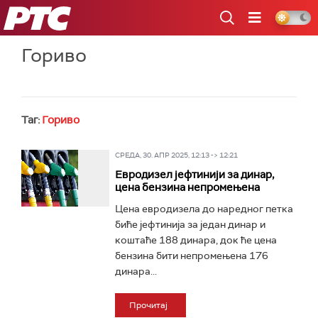
РТС
Гориво
Таг:
Гориво
СРЕДА, 30. АПР 2025, 12:13 -> 12:21
Евродизел јефтинији за динар,
цена бензина непромењена
Цена евродизела до наредног петка
биће јефтинија за један динар и
коштаће 188 динара, док ће цена
бензина бити непромењена 176
динара...
Прочитај