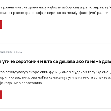
а пржена и масна храна нису најбољи избор кад је реч о здрављу.
евише пржене хране, која је неретко на менију „фаст фуд“ радњи...
23, 10:20 -> 11:12
е утиче серотонин и шта се дешава ако га нема до
ра важну улогу у скоро свим функцијама у људском телу. Од емоц
оричких вештина, ова моћна хемикалија утиче на многе аспекте 
је када ниво серотонина...