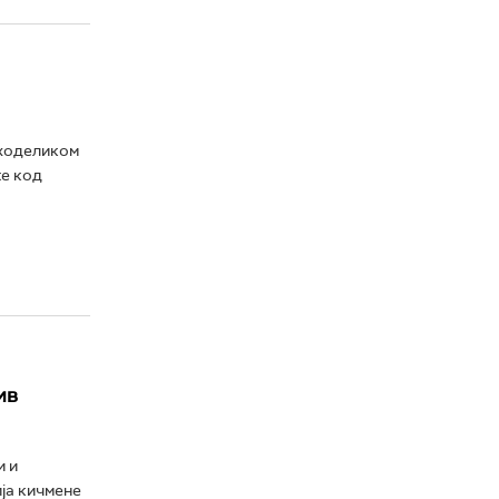
иходеликом
же код
ив
и и
ја кичмене