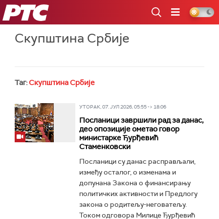
РТС
Скупштина Србије
Таг:
Скупштина Србије
УТОРАК, 07. ЈУЛ 2026, 05:55 -> 18:06
Посланици завршили рад за данас,
део опозиције ометао говор
министарке Ђурђевић
Стаменковски
Посланици су данас расправљали,
између осталог, о изменама и
допунана Закона о финансирању
политичких активности и Предлогу
закона о родитељу-неговатељу.
Током одговора Милице Ђурђевић