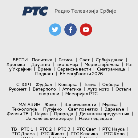
Радио Телевизија Србије
|
|
|
|
ВЕСТИ
Политика
Регион
Свет
Србија данас
|
|
|
|
Хроника
Друштво
Економија
Мерила времена
Рат
|
|
|
|
у Украјини
Време
Сервисне вести
Сматрачница
|
Подкаст
ЕУ могућности 2026
|
|
|
|
СПОРТ
Фудбал
Кошарка
Тенис
Одбојка
|
|
|
|
Рукомет
Ватерполо
Атлетика
Ауто-мото
Остали
|
спортови
Меморијал РТС
|
|
|
МАГАЗИН
Живот
Занимљивости
Музика
|
|
|
|
Технологијa
Путујемо
Свет познатих
Здравље
|
|
|
|
Филм и ТВ
Наука
Природа
Дигитални предузетник
|
За мале велике хероје
Наизглед здрав
|
|
|
|
|
ТВ
РТС 1
РТС 2
РТС 3
РТС Свет
РТС Наука
|
|
|
|
РТС Драма
РТС Живот
РТС Класика
РТС Коло