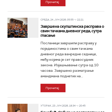
Прочитај
СРЕДА, 24. ЈУН 2026, 05:55 -> 22:21
Завршена скупштинска расправа о
свим тачкама дневног реда, сутра
гласање
Посланици завршили расправу у
појединостима о свим тачкама
дневног реда ванредне седнице,
међу којима је сет правосудних
закона. Изјашњавање сутра од 10
часова. Завршено разматрање
амандмана поднетих на...
Прочитај
УТОРАК, 23. ЈУН 2026, 18:34 -> 20:45