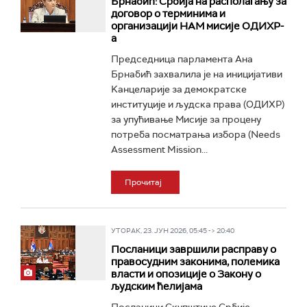
Брнабић: Србија на располагању за
договор о терминима и
организацији НАМ мисије ОДИХР-
а
Председница парламента Ана
Брнабић захвалила је на иницијативи
Kанцеларије за демократске
институције и људска права (ОДИХР)
за упућивање Мисије за процену
потреба посматрања избора (Needs
Assessment Mission...
Прочитај
УТОРАК, 23. ЈУН 2026, 05:45 -> 20:40
Посланици завршили расправу о
правосудним законима, полемика
власти и опозиције о Закону о
људским ћелијама