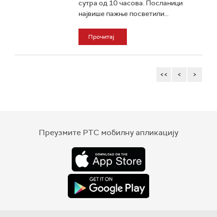
сутра од 10 часова. Посланици
највише пажње посветили...
Прочитај
<<
<
>
Преузмите РТС мобилну апликацију