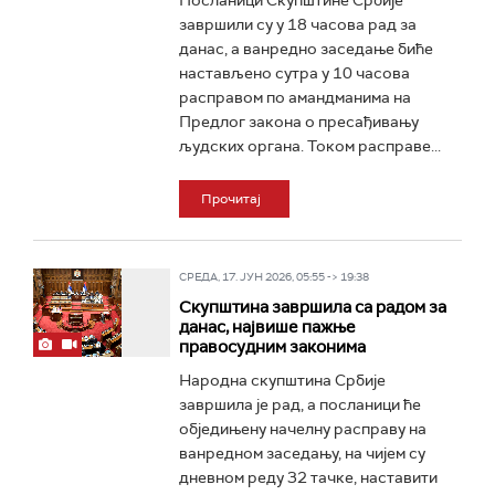
Посланици Скупштине Србије
завршили су у 18 часова рад за
данас, а ванредно заседање биће
настављено сутра у 10 часова
расправом по амандманима на
Предлог закона о пресађивању
људских органа. Током расправе...
Прочитај
СРЕДА, 17. ЈУН 2026, 05:55 -> 19:38
Скупштина завршила са радом за
данас, највише пажње
правосудним законима
Народна скупштина Србије
завршила је рад, а посланици ће
обједињену начелну расправу на
ванредном заседању, на чијем су
дневном реду 32 тачке, наставити