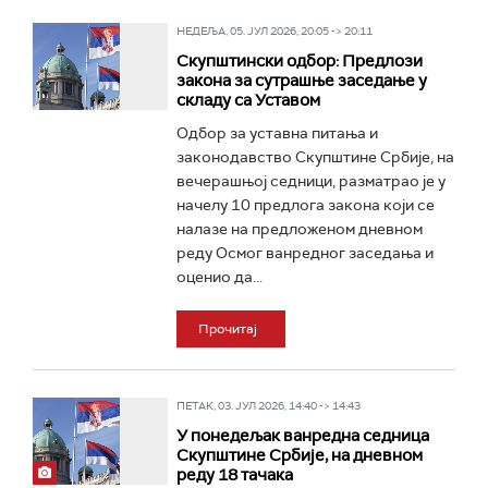
НЕДЕЉА, 05. ЈУЛ 2026, 20:05 -> 20:11
Скупштински одбор: Предлози
закона за сутрашње заседање у
складу са Уставом
Одбор за уставна питања и
законодавство Скупштине Србије, на
вечерашњој седници, разматрао је у
начелу 10 предлога закона који се
налазе на предложеном дневном
реду Осмог ванредног заседања и
оценио да...
Прочитај
ПЕТАК, 03. ЈУЛ 2026, 14:40 -> 14:43
У понедељак ванредна седница
Скупштине Србије, на дневном
реду 18 тачака