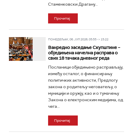
Стаменковски Драгану...
Прочитај
ПОНЕДЕЉАК, 06. ЈУЛ 2026, 05:55 -> 15:22
Ванредно заседање Скупштине –
обједињена начелна расправа о
свих 18 тачака дневног реда
Посланици обједињено расправљају,
између осталог, о финансирању
политичких активности, Предлогу
закона о родитељу-неговатељу, о
муницији и оружју, као и о тумачењу
Закона о електронским медијима, од
чега...
Прочитај