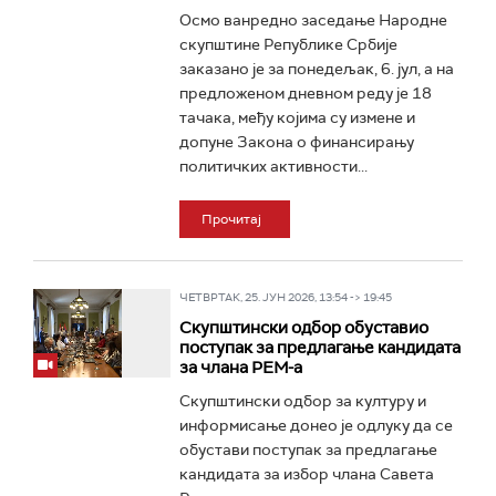
Осмо ванредно заседање Народне
скупштине Републике Србије
заказано је за понедељак, 6. јул, а на
предложеном дневном реду је 18
тачака, међу којима су измене и
допуне Закона о финансирању
политичких активности...
Прочитај
ЧЕТВРТАК, 25. ЈУН 2026, 13:54 -> 19:45
Скупштински одбор обуставио
поступак за предлагање кандидата
за члана РЕМ-а
Скупштински одбор за културу и
информисање донео је одлуку да се
обустави поступак за предлагање
кандидата за избор члана Савета