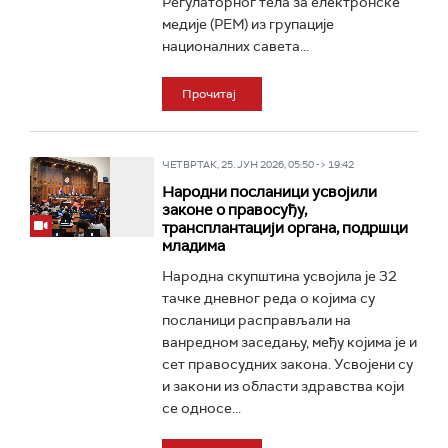
Регулаторног тела за електронске
медије (РЕМ) из групације
националних савета...
Прочитај
ЧЕТВРТАК, 25. ЈУН 2026, 05:50 -> 19:42
Народни посланици усвојили
законе о правосуђу,
трансплантацији органа, подршци
младима
Народна скупштина усвојила је 32
тачке дневног реда о којима су
посланици расправљали на
ванредном заседању, међу којима је и
сет правосудних закона. Усвојени су
и закони из области здравства који
се односе...