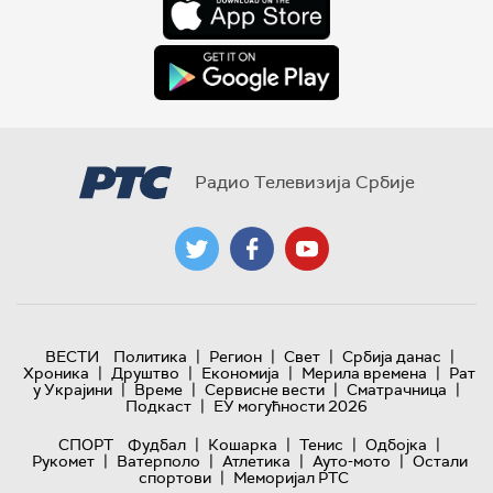
Радио Телевизија Србије
|
|
|
|
ВЕСТИ
Политика
Регион
Свет
Србија данас
|
|
|
|
Хроника
Друштво
Економија
Мерила времена
Рат
|
|
|
|
у Украјини
Време
Сервисне вести
Сматрачница
|
Подкаст
ЕУ могућности 2026
|
|
|
|
СПОРТ
Фудбал
Кошарка
Тенис
Одбојка
|
|
|
|
Рукомет
Ватерполо
Атлетика
Ауто-мото
Остали
|
спортови
Меморијал РТС