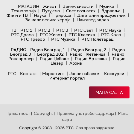
|
|
|
МАГАЗИН
Живот
Занимљивости
Музика
|
|
|
|
Технологијa
Путујемо
Свет познатих
Здравље
|
|
|
|
Филм и ТВ
Наука
Природа
Дигитални предузетник
|
За мале велике хероје
Наизглед здрав
|
|
|
|
|
ТВ
РТС 1
РТС 2
РТС 3
РТС Свет
РТС Наука
|
|
|
|
РТС Драма
РТС Живот
РТС Класика
РТС Коло
|
|
РТС Трезор
РТС Музика
РТС Полетарац
|
|
РАДИО
Радио Београд 1
Радио Београд 2
Радио
|
|
|
Београд 3
Београд 202
Радио Плетеница
Радио
|
|
|
Рокенролер
Радио Џубокс
Радио Вртешка
Радио
|
Џезер
Архив
|
|
|
|
РТС
Контакт
Маркетинг
Јавне набавке
Конкурси
Интернет портал
МАПА САЈТА
Приватност
Copyright
Правила употребе садржаја
Мапа
|
|
|
сајта
Copyright © 2008 - 2026 РТС. Сва права задржана.