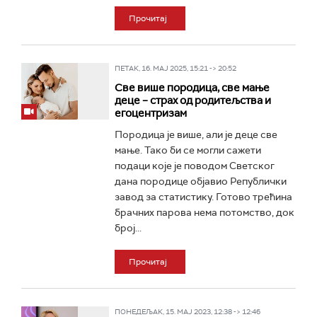
Прочитај
ПЕТАК, 16. МАЈ 2025, 15:21 -> 20:52
Све више породица, све мање
деце – страх од родитељства и
егоцентризам
Породица је више, али је деце све
мање. Тако би се могли сажети
подаци које је поводом Светског
дана породице објавио Републички
завод за статистику. Готово трећина
брачних парова нема потомство, док
број...
Прочитај
ПОНЕДЕЉАК, 15. МАЈ 2023, 12:38 -> 12:46