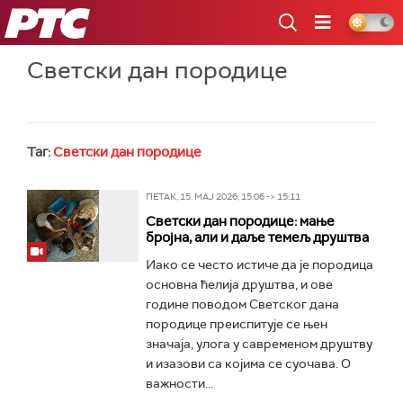
РТС
Светски дан породице
Таг:
Светски дан породице
ПЕТАК, 15. МАЈ 2026, 15:06 -> 15:11
Светски дан породице: мање
бројна, али и даље темељ друштва
Иако се често истиче да је породица
основна ћелија друштва, и ове
године поводом Светског дана
породице преиспитује се њен
значаја, улога у савременом друштву
и изазови са којима се суочава. О
важности...