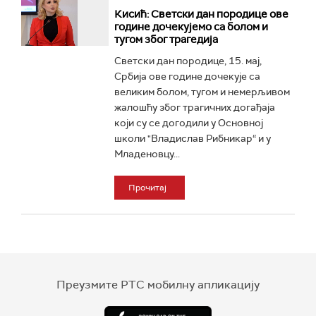
Кисић: Светски дан породице ове
године дочекујемо са болом и
тугом због трагедија
Светски дан породице, 15. мај,
Србија ове године дочекује са
великим болом, тугом и немерљивом
жалошћу због трагичних догађаја
који су се догодили у Основној
школи "Владислав Рибникар“ и у
Младеновцу...
Прочитај
Преузмите РТС мобилну апликацију