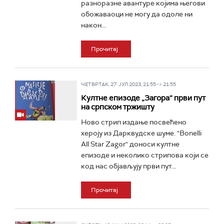
разноразне авантуре којима његови
обожаваоци не могу да одоле ни
након...
Прочитај
ЧЕТВРТАК, 27. ЈУЛ 2023, 21:55 -> 21:55
Култне епизоде „Загора“ први пут
на српском тржишту
Ново стрип издање посвећено
хероју из Дарквудске шуме. "Bonelli
All Star Zagor" доноси култне
епизоде и неколико стрипова који се
код нас објављују први пут...
Прочитај