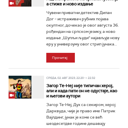
а стиже и ново издање
Чувени приватни детектив Дилан
Дог – истраживач рубних појава
окултног, дочекао је овог августа 36.
рођендан на српском језику, а ново
издање „Шупљи људи“ најављује нову
еру у универзуму овог стрип јунака...
Прочитај
СРЕДА, 02. АВГ 2023, 22:20 -> 22:32
Загор Те-Неј није типичан херој,
али и када пати он не одустаје, као
и његови аутори
Загор Те-Неј, Дух са секиром, херој
Дарквуда, чије је право име Патрик
Вајлдинг, јунак је коме се већ
шездесетдве године дешавају