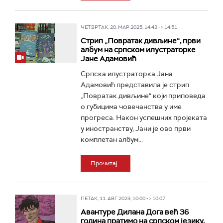
ЧЕТВРТАК, 20. МАР 2025, 14:43 -> 14:51
Стрип „Повратак дивљине“, први
албум на српском илустраторке
Јане Адамовић
Српска илустраторка Јана
Адамовић представила је стрип
„Повратак дивљине“ који приповеда
о губицима човечанства у име
прогреса. Након успешних пројеката
у иностранству, Јани је ово први
комплетан албум...
Прочитај
ПЕТАК, 11. АВГ 2023, 10:00 -> 10:07
Авантуре Дилана Дога већ 36
година пратимо на српском језику,