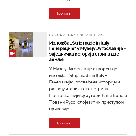
Прочитај
СУБОТА, 21. МАР 2026, 12:49 -> 12:53
Изложба „Strip made in Italy –
Генерације" у Музеју Југославије –
заједничка историја стрипа две
земље
У Музеју Југославије отворена је
изложба „Strip made in Italy –
Генерације", посвећена историји и
развоју италијанског стрипа.
Поставка, чији су аутори Ђани Боно и
Ђовани Русо, слојевитим приступом
приказује...
Прочитај