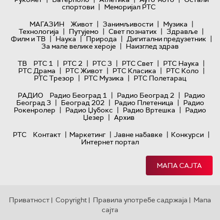
|
спортови
Меморијал РТС
|
|
|
МАГАЗИН
Живот
Занимљивости
Музика
|
|
|
|
Технологијa
Путујемо
Свет познатих
Здравље
|
|
|
|
Филм и ТВ
Наука
Природа
Дигитални предузетник
|
За мале велике хероје
Наизглед здрав
|
|
|
|
|
ТВ
РТС 1
РТС 2
РТС 3
РТС Свет
РТС Наука
|
|
|
|
РТС Драма
РТС Живот
РТС Класика
РТС Коло
|
|
РТС Трезор
РТС Музика
РТС Полетарац
|
|
РАДИО
Радио Београд 1
Радио Београд 2
Радио
|
|
|
Београд 3
Београд 202
Радио Плетеница
Радио
|
|
|
Рокенролер
Радио Џубокс
Радио Вртешка
Радио
|
Џезер
Архив
|
|
|
|
РТС
Контакт
Маркетинг
Јавне набавке
Конкурси
Интернет портал
МАПА САЈТА
Приватност
Copyright
Правила употребе садржаја
Мапа
|
|
|
сајта