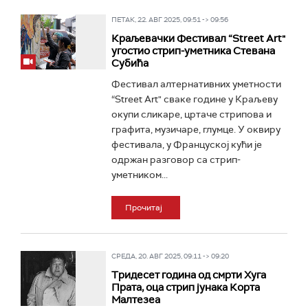
ПЕТАК, 22. АВГ 2025, 09:51 -> 09:56
Краљевачки Фестивал “Street Art"
угостио стрип-уметника Стевана
Субића
Фестивал алтернативних уметности
“Street Art" сваке године у Краљеву
окупи сликаре, цртаче стрипова и
графита, музичаре, глумце. У оквиру
фестивала, у Француској кући је
одржан разговор са стрип-
уметником...
Прочитај
СРЕДА, 20. АВГ 2025, 09:11 -> 09:20
Тридесет година од смрти Хуга
Прата, оца стрип јунака Корта
Малтезеа