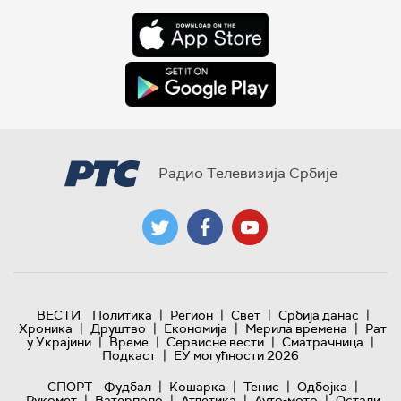
Радио Телевизија Србије
|
|
|
|
ВЕСТИ
Политика
Регион
Свет
Србија данас
|
|
|
|
Хроника
Друштво
Економија
Мерила времена
Рат
|
|
|
|
у Украјини
Време
Сервисне вести
Сматрачница
|
Подкаст
ЕУ могућности 2026
|
|
|
|
СПОРТ
Фудбал
Кошарка
Тенис
Одбојка
|
|
|
|
Рукомет
Ватерполо
Атлетика
Ауто-мото
Остали