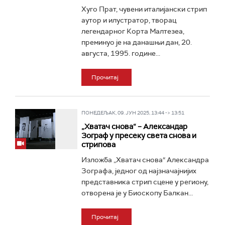
Хуго Прат, чувени италијански стрип
аутор и илустратор, творац
легендарног Корта Малтезеа,
преминуо је на данашњи дан, 20.
августа, 1995. године...
Прочитај
ПОНЕДЕЉАК, 09. ЈУН 2025, 13:44 -> 13:51
„Хватач снова“ – Александар
Зограф у пресеку света снова и
стрипова
Изложба „Хватач снова“ Александра
Зографа, једног од најзначајнијих
представника стрип сцене у региону,
отворена је у Биоскопу Балкан...
Прочитај