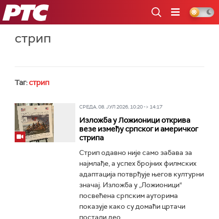
РТС
стрип
Таг:
стрип
СРЕДА, 08. ЈУЛ 2026, 10:20 -> 14:17
Изложба у Ложионици открива
везе између српског и америчког
стрипа
Стрип одавно није само забава за
најмлађе, а успех бројних филмских
адаптација потврђује његов културни
значај. Изложба у „Ложионици“
посвећена српским ауторима
показује како су домаћи цртачи
постали део...