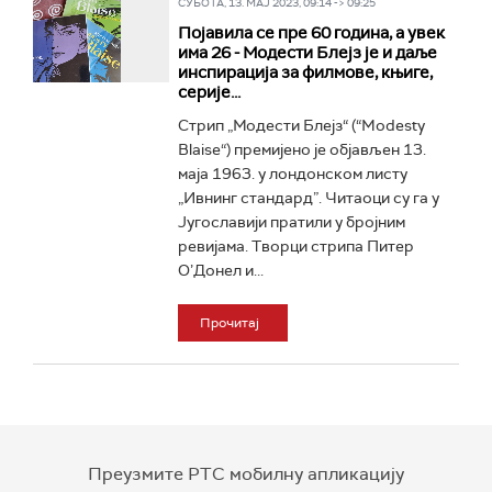
СУБОТА, 13. МАЈ 2023, 09:14 -> 09:25
Појавила се пре 60 година, а увек
има 26 - Модести Блејз је и даље
инспирација за филмове, књиге,
серије...
Стрип „Модести Блејз“ (“Modesty
Blaise“) премијено je објављен 13.
маја 1963. у лондонском листу
„Ивнинг стандард”. Читаоци су га у
Југославији пратили у бројним
ревијама. Творци стрипа Питер
О’Донел и...
Прочитај
Преузмите РТС мобилну апликацију