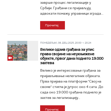
заврше процес легализације у
Србији. Грађани се пријављују,
адвокати помажу, управници зграда...
Прочитај
ПОНЕДЕЉАК, 08. ДЕЦ 2025, 20:00 -> 20:24
Велики одзив грађана за упис
права својине на неукњижене
објекте, првог дана поднето 19.000
захтева
Велико је интересовање грађана за
пријављивање нелегалних објеката.
Прва пријава на платформи "Свој на
своме" стигла је јутрос око 4 сата. До
сада око 19.000 грађана поднело је
захтев за легализацију...
Прочитај