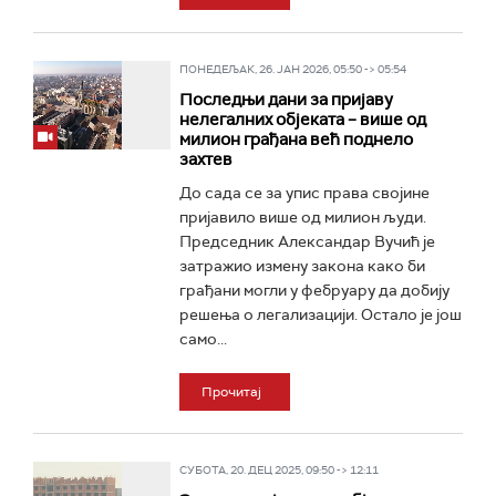
ПОНЕДЕЉАК, 26. ЈАН 2026, 05:50 -> 05:54
Последњи дани за пријаву
нелегалних објеката – више од
милион грађана већ поднело
захтев
До сада се за упис права својине
пријавило више од милион људи.
Председник Александар Вучић је
затражио измену закона како би
грађани могли у фебруару да добију
решења о легализацији. Остало је још
само...
Прочитај
СУБОТА, 20. ДЕЦ 2025, 09:50 -> 12:11