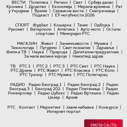
|
|
|
|
ВЕСТИ
Политика
Регион
Свет
Србија данас
|
|
|
|
Хроника
Друштво
Економија
Мерила времена
Рат
|
|
|
|
у Украјини
Време
Сервисне вести
Сматрачница
|
Подкаст
ЕУ могућности 2026
|
|
|
|
СПОРТ
Фудбал
Кошарка
Тенис
Одбојка
|
|
|
|
Рукомет
Ватерполо
Атлетика
Ауто-мото
Остали
|
спортови
Меморијал РТС
|
|
|
МАГАЗИН
Живот
Занимљивости
Музика
|
|
|
|
Технологијa
Путујемо
Свет познатих
Здравље
|
|
|
|
Филм и ТВ
Наука
Природа
Дигитални предузетник
|
За мале велике хероје
Наизглед здрав
|
|
|
|
|
ТВ
РТС 1
РТС 2
РТС 3
РТС Свет
РТС Наука
|
|
|
|
РТС Драма
РТС Живот
РТС Класика
РТС Коло
|
|
РТС Трезор
РТС Музика
РТС Полетарац
|
|
РАДИО
Радио Београд 1
Радио Београд 2
Радио
|
|
|
Београд 3
Београд 202
Радио Плетеница
Радио
|
|
|
Рокенролер
Радио Џубокс
Радио Вртешка
Радио
|
Џезер
Архив
|
|
|
|
РТС
Контакт
Маркетинг
Јавне набавке
Конкурси
Интернет портал
МАПА САЈТА