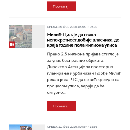
Прочитај
СРЕДА, 25. ФЕБ 2026, 05:55 -> 06:02
Милић: Циљ је да свака
непокретност добије власника, до
краја године пола милиона уписа
Преко 2,5 милиона пријава стигло је
за упис бесправних објеката.
Директор Агенције за просторно
планирање и урбанизам Ђорђе Милић
рекао је за РТС да се већ кренуло са
процесом уписа, верује да ће
сигурно...
Прочитај
СРЕДА, 11. ФЕБ 2026, 09:05 -> 18:56