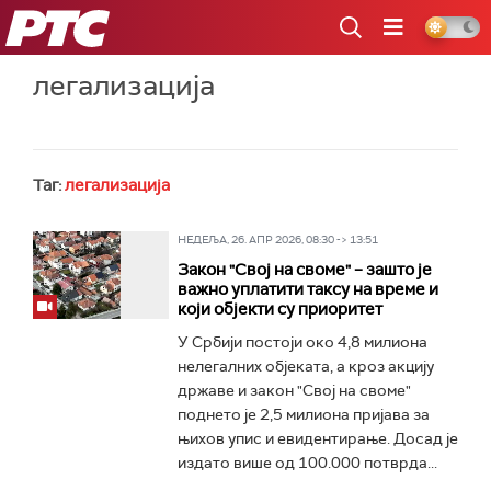
РТС
легализација
Таг:
легализација
НЕДЕЉА, 26. АПР 2026, 08:30 -> 13:51
Закон "Свој на своме" – зашто је
важно уплатити таксу на време и
који објекти су приоритет
У Србији постоји око 4,8 милиона
нелегалних објеката, а кроз акцију
државе и закон "Свој на своме"
поднето је 2,5 милиона пријава за
њихов упис и евидентирање. Досад је
издато више од 100.000 потврда...