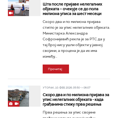
Шта после пријаве нелегалних
објеката – очекује се до пола
милиона уписа за шест месеци
Скоро два и по милиона пријава
стигло је за упис нелегалних објеката.
Министарка Александра
Софронијевић рекла је за РТС да у
тај број нису ушли објекти у јавној
својини, а процена је да их има
између...
Прочитај
УТОРАК, 10. ФЕБ 2026, 05:50 -> 06:07
Скоро два и по милиона пријава за
упис нелегалних објеката - када
грађанима стижу прва решења
Прва решења за упис својине