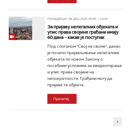
ПОНЕДЕЉАК, 08. ДЕЦ 2025, 05:55 -> 13:40
За пријаву нелегалних објеката и
упис права својине грађани имају
60 дана – какав је поступак
Под слоганом "Свој на своме", данас
је почело пријављивање нелегалних
објеката по новом Закону о
посебним условима за евидентирање
и упис права својине на
непокретности. Грађани могу да
пријаве те објекте...
Прочитај
>