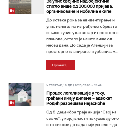
За упис својине над објектима
стигло више од 300.000 пријава,
организоване и мобилне екипе
До истека рока за евидентирање и
упис нелегално изграђених објеката
и њихов упис у катастар и просторне
планове, остало је нешто више од
месец дана. До сада је Агенцији за
просторно планирање и урбанизам...
Прочитај
ЧЕТВРТАК, 18. ДЕЦ 2025, 05:20 -> 21:49
Процес легализације у току,
грађани имају дилеме – адвокат
Родић разрешава нејасноће
Од 8. децембра траје акција "Свој на
своме", у којој власти покушавају оно
што никоме до сада није успело – да