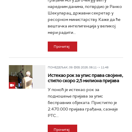
грађани могу да очекују већ у
наредним данима, потврдио је Ранко
Шекуларац, државни секретар у
ресорном министарству. Каже да ће
вештачка интелигенција у великој
мери радити...
Прочитај
ПОНЕДЕЉАК, 09. ФЕБ 2026, 08:11 -> 11:48
Истекао рок за упис права својине,
стигло скоро 2,5 милиона пријава
У поноћ је истекао рок за
подношење пријава за упис
бесправних објеката. Пристигло је
2.470.000 пријава грађана, сазнаје
РТС...
Прочитај