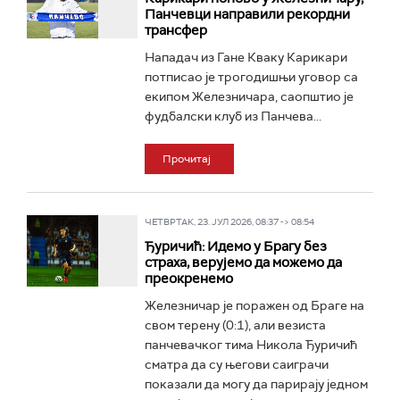
Панчевци направили рекордни
трансфер
Нападач из Гане Кваку Карикари
потписао је трогодишњи уговор са
екипом Железничара, саопштио је
фудбалски клуб из Панчева...
Прочитај
ЧЕТВРТАК, 23. ЈУЛ 2026, 08:37 -> 08:54
Ђуричић: Идемо у Брагу без
страха, верујемо да можемо да
преокренемо
Железничар је поражен од Браге на
свом терену (0:1), али везиста
панчевачког тима Никола Ђуричић
сматра да су његови саиграчи
показали да могу да парирају једном