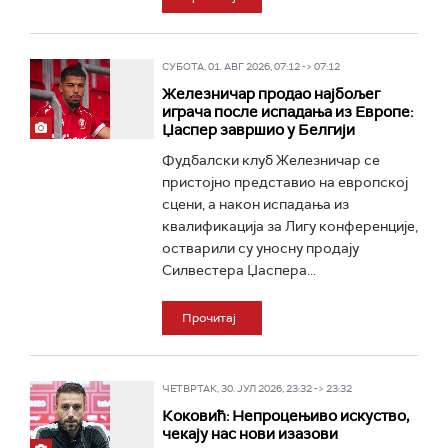
СУБОТА, 01. АВГ 2026, 07:12 -> 07:12
Железничар продао најбољег
играча после испадања из Европе:
Џаспер завршио у Белгији
Фудбалски клуб Железничар се
пристојно представио на европској
сцени, а након испадања из
квалификација за Лигу конференције,
остварили су уносну продају
Силвестера Џаспера...
Прочитај
ЧЕТВРТАК, 30. ЈУЛ 2026, 23:32 -> 23:32
Коковић: Непроцењиво искуство,
чекају нас нови изазови