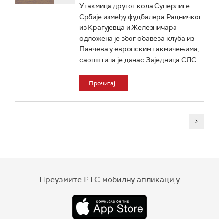
Утакмица другог кола Суперлиге
Србије између фудбалера Радничког
из Крагујевца и Железничара
одложена је због обавеза клуба из
Панчева у европским такмичењима,
саопштила је данас Заједница СЛС...
Прочитај
>
Преузмите РТС мобилну апликацију