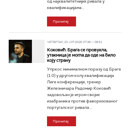
од најквалитетнијих ривала у
квалификацијама...
Прочитај
ЧЕТВРТАК, 23. ЈУЛ 2026, 07:38 -> 08:51
Коковић: Брага се провукла,
утакмица је могла да оде на било
коју страну
Упркос минималном поразу од Браге
(1:0) у другом колу квалификација
Лиге конференције, тренер
Железничара Радомир Коковић
задовољан је игром својих
изабраника против фаворизованог
португалског ривала...
Прочитај