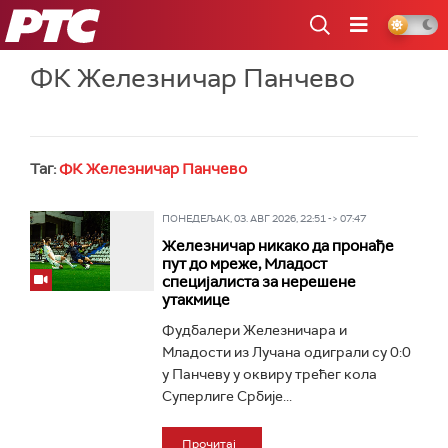
РТС
ФК Железничар Панчево
Таг:
ФК Железничар Панчево
ПОНЕДЕЉАК, 03. АВГ 2026, 22:51 -> 07:47
Железничар никако да пронађе
пут до мреже, Младост
специјалиста за нерешене
утакмице
Фудбалери Железничара и
Младости из Лучана одиграли су 0:0
у Панчеву у оквиру трећег кола
Суперлиге Србије...
Прочитај