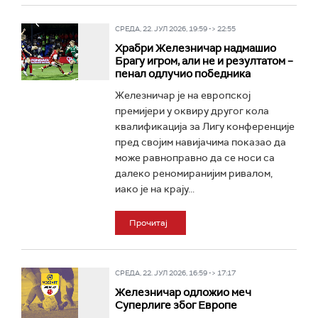
СРЕДА, 22. ЈУЛ 2026, 19:59 -> 22:55
Храбри Железничар надмашио
Брагу игром, али не и резултатом –
пенал одлучио победника
Железничар је на европској
премијери у оквиру другог кола
квалификација за Лигу конференције
пред својим навијачима показао да
може равноправно да се носи са
далеко реномиранијим ривалом,
иако је на крају...
Прочитај
СРЕДА, 22. ЈУЛ 2026, 16:59 -> 17:17
Железничар одложио меч
Суперлиге због Европе