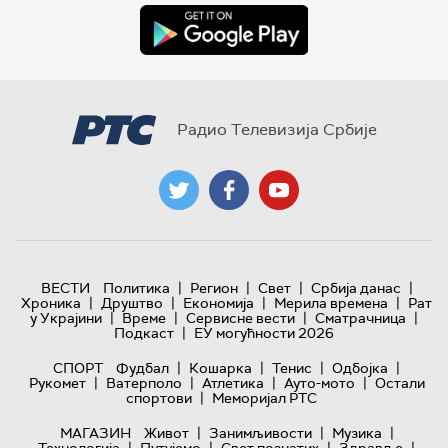
Радио Телевизија Србије
|
|
|
|
ВЕСТИ
Политика
Регион
Свет
Србија данас
|
|
|
|
Хроника
Друштво
Економија
Мерила времена
Рат
|
|
|
|
у Украјини
Време
Сервисне вести
Сматрачница
|
Подкаст
ЕУ могућности 2026
|
|
|
|
СПОРТ
Фудбал
Кошарка
Тенис
Одбојка
|
|
|
|
Рукомет
Ватерполо
Атлетика
Ауто-мото
Остали
|
спортови
Меморијал РТС
|
|
|
МАГАЗИН
Живот
Занимљивости
Музика