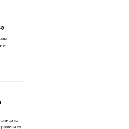
ду
тним
и и
а
ешнице на
тражили су