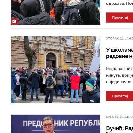
одржава. Пода
Прочитај
УТОРАК, 21. ЈАН 20
У школама
редовне н
Ни данас није
минута, док 
појединачно 
Прочитај
СУБОТА, 18. ЈАН 20
Вучић: Ра