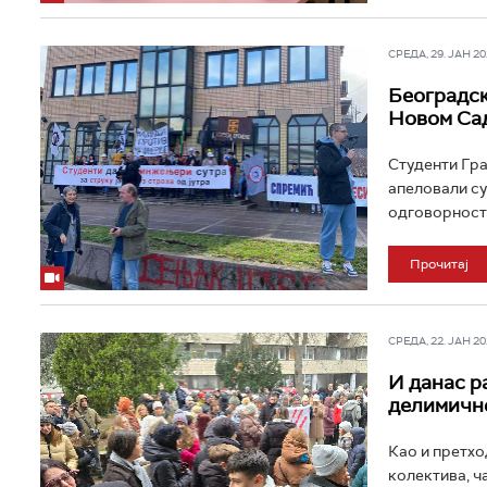
СРЕДА, 29. ЈАН 202
Београдск
Новом Сад
Студенти Гра
апеловали су
одговорност з
Прочитај
СРЕДА, 22. ЈАН 202
И данас р
делимичне
Као и претхо
колектива, ч