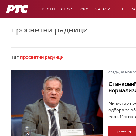
РТС
ВЕСТИ
СПОРТ
OKO
МАГАЗИН
ТВ
Р
просветни радници
Таг:
просветни радници
СРЕДА, 26. НОВ 202
Станковић
нормализа
Министар про
одбора за об
мере Министа
Прочитај