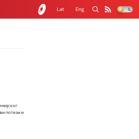
Lat
Eng
емијског
ви потези и