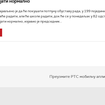
ијати нормално
ајављено је да ће покушати потпуну обуставу рада, у 199 поједин
еће радити, али ће школе радити, док ће се у понедељак у 82 од
ати нормално, изјавио је председник...
Преузмите РТС мобилну апли