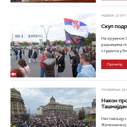
НЕДЕЉА, 12. ОКТ 2
Скуп подр
На кружном т
радницима по
студенти у б
Прочитај
ПОНЕДЕЉАК, 24. МА
Након про
Ташмајдан
Настављају с
Железничкој 