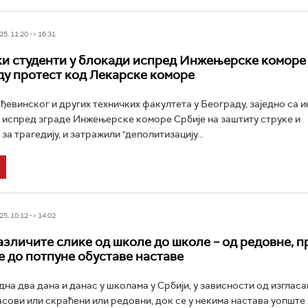
5, 11:20 -> 16:31
и студенти у блокади испред Инжењерске коморе 
у протест код Лекарске коморе
ђевинског и других техничких факултета у Београду, заједно са 
 испред зграде Инжењерске коморе Србије на заштиту струке и
а трагедију, и затражили "деполитизацију...
5, 10:12 -> 14:02
азличите слике од школе до школе – од редовне, п
 до потпуне обуставе наставе
дна два дана и данас у школама у Србији, у зависности од изглас
асови или скраћени или редовни, док се у некима настава уопште