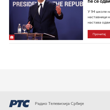
ће се одв
У 94 школе н
наставници н
настава одвиј
Прочитај
Радио Телевизија Србије