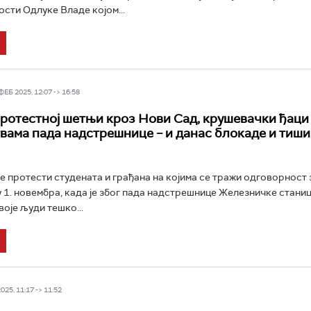
ости Одлуке Владе којом...
Б 2025, 12:07 -> 16:58
протестној шетњи кроз Нови Сад, крушевачки ђаци
вама пада надстрешнице – и данас блокаде и тиши
е протести студената и грађана на којима се тражи одговорност 
 1. новембра, када је због пада надстрешнице Железничке стани
воје људи тешко...
25, 11:17 -> 11:52