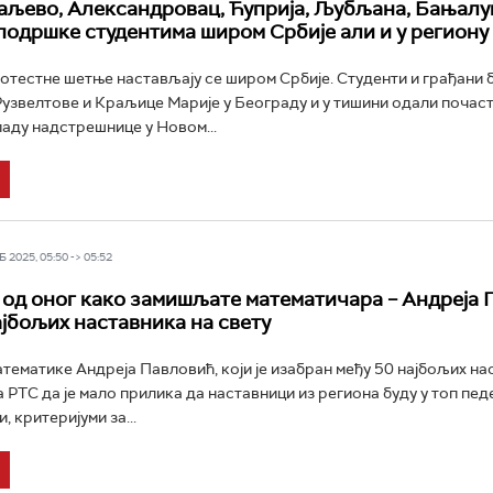
аљево, Александровац, Ћуприја, Љубљана, Бањалук
подршке студентима широм Србије али и у региону
отестне шетње настављају се широм Србије. Студенти и грађани
узвелтове и Краљице Марије у Београду и у тишини одали почаст
паду надстрешнице у Новом...
 2025, 05:50 -> 05:52
 од оног како замишљате математичара – Андреја
ајбољих наставника на свету
ематике Андреја Павловић, који је изабран међу 50 најбољих на
а РТС да је мало прилика да наставници из региона буду у топ пед
, критеријуми за...