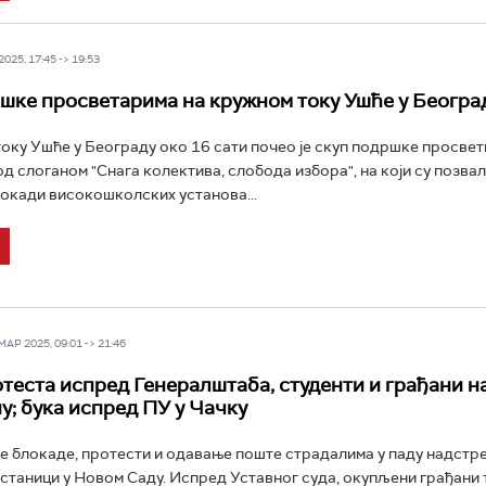
025, 17:45 -> 19:53
шке просветарима на кружном току Ушће у Београ
оку Ушће у Београду око 16 сати почео је скуп подршке просве
д слоганом "Снага колектива, слобода избора", на који су позвал
локади високошколских установа...
Р 2025, 09:01 -> 21:46
теста испред Генералштаба, студенти и грађани н
у; бука испред ПУ у Чачку
е блокаде, протести и одавање поште страдалима у паду надстр
станици у Новом Саду. Испред Уставног суда, окупљени грађани 