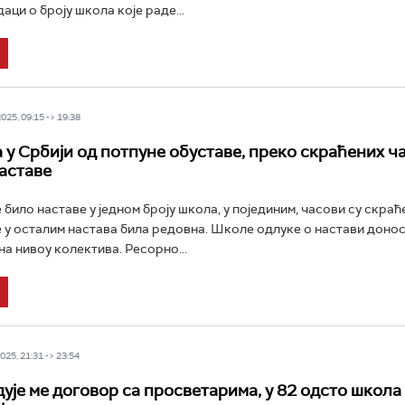
ци о броју школа које раде...
25, 09:15 -> 19:38
 у Србији од потпуне обуставе, преко скраћених ч
аставе
 било наставе у једном броју школа, у појединим, часови су скраћ
је у осталим настава била редовна. Школе одлуке о настави доно
на нивоу колектива. Ресорно...
25, 21:31 -> 23:54
дује ме договор са просветарима, у 82 одсто школа