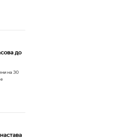
асова до
ени на 30
се
 настава