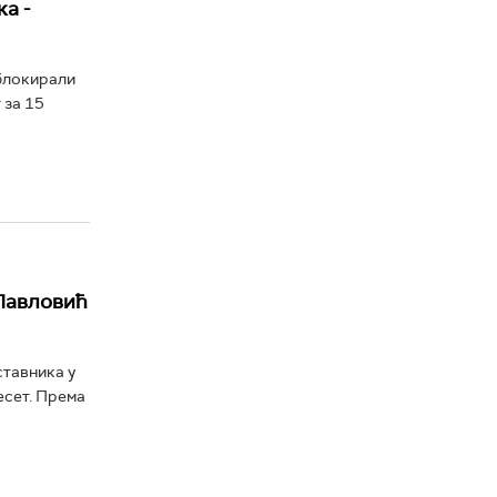
а -
 блокирали
 за 15
 Павловић
ставника у
есет. Према