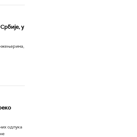
Србије, у
инжењерима,
реко
аних одлука
 не