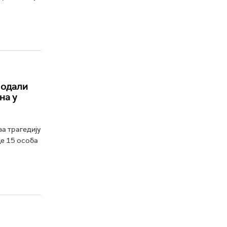
 одали
на у
за трагедију
це 15 особа