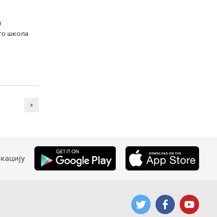
и
сто школа
>
кацију