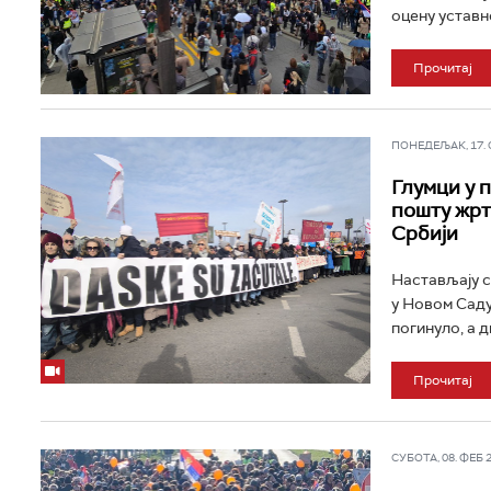
оцену уставн
Прочитај
ПОНЕДЕЉАК, 17. ФЕ
Глумци у 
пошту жрт
Србији
Настављају с
у Новом Саду
погинуло, а д
Прочитај
СУБОТА, 08. ФЕБ 20