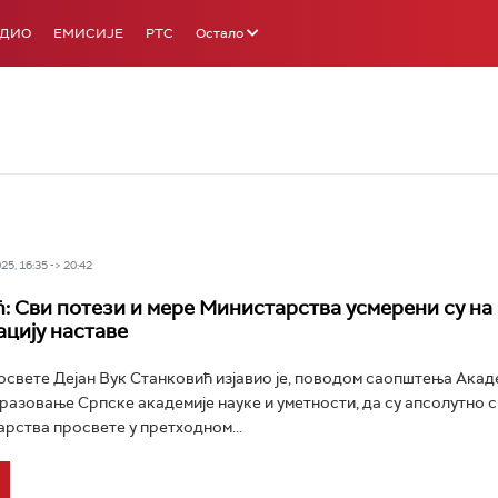
АДИО
ЕМИСИЈЕ
РТС
Остало
5, 16:35 -> 20:42
: Сви потези и мере Министарства усмерени су на
цију наставе
свете Дејан Вук Станковић изјавио је, поводом саопштења Акад
разовање Српске академије науке и уметности, да су апсолутно с
рства просвете у претходном...