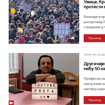
Ужице, Кр
протести 
Блокаде и пр
раскрсницу Р
страдалих у 
Прочитај
ЧЕТВРТАК, 06. ФЕБ
Другачији
међу 50 н
Професор мат
свету, каже з
његовој оцени
Прочитај