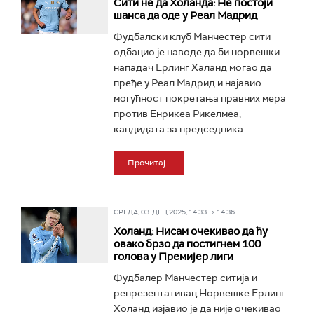
Сити не да Холанда: Не постоји
шанса да оде у Реал Мадрид
Фудбалски клуб Манчестер сити
одбацио је наводе да би норвешки
нападач Ерлинг Халанд могао да
пређе у Реал Мадрид и најавио
могућност покретања правних мера
против Енрикеа Рикелмеа,
кандидата за председника...
Прочитај
СРЕДА, 03. ДЕЦ 2025, 14:33 -> 14:36
Холанд: Нисам очекивао да ћу
овако брзо да постигнем 100
голова у Премијер лиги
Фудбалер Манчестер ситија и
репрезентативац Норвешке Ерлинг
Холанд изјавио је да није очекивао