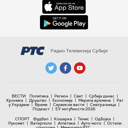
Радио Телевизија Србије
|
|
|
|
ВЕСТИ
Политика
Регион
Свет
Србија данас
|
|
|
|
Хроника
Друштво
Економија
Мерила времена
Рат
|
|
|
|
у Украјини
Време
Сервисне вести
Сматрачница
|
Подкаст
ЕУ могућности 2026
|
|
|
|
СПОРТ
Фудбал
Кошарка
Тенис
Одбојка
|
|
|
|
Рукомет
Ватерполо
Атлетика
Ауто-мото
Остали
|
спортови
Меморијал РТС