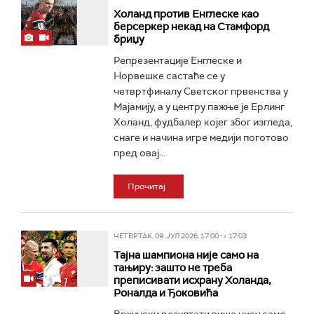
Холанд против Енглеске као
берсеркер некад на Стамфорд
бриџу
Репрезентације Енглеске и
Норвешке састаће се у
четвртфиналу Светског првенства у
Мајамију, а у центру пажње је Ерлинг
Холанд, фудбалер којег због изгледа,
снаге и начина игре медији поготово
пред овај...
Прочитај
ЧЕТВРТАК, 09. ЈУЛ 2026, 17:00 -> 17:03
Тајна шампиона није само на
тањиру: зашто не треба
преписивати исхрану Холанда,
Роналда и Ђоковића