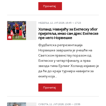
Прочитај
НЕДЕЉА, 12. ЈУЛ 2026, 16:45 -> 17:23
Холанд: Навијаћу за Енглеску због
пријатеља, имао сам дрес Енглеске
пре него Норвешке
Фудбалска репрезентација
Норвешке завршила је учешће на
Светском првенству поразом од
Енглеске у четвртфиналу, а прва
звезда тима Ерлинг Холанд изјавио је
да ће до краја турнира навијати за
екипу која...
Прочитај
СУБОТА, 11. ЈУЛ 2026, 13:06 -> 15:56