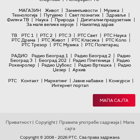
|
|
|
МАГАЗИН
Живот
Занимљивости
Музика
|
|
|
|
Технологијa
Путујемо
Свет познатих
Здравље
|
|
|
|
Филм и ТВ
Наука
Природа
Дигитални предузетник
|
За мале велике хероје
Наизглед здрав
|
|
|
|
|
ТВ
РТС 1
РТС 2
РТС 3
РТС Свет
РТС Наука
|
|
|
|
РТС Драма
РТС Живот
РТС Класика
РТС Коло
|
|
РТС Трезор
РТС Музика
РТС Полетарац
|
|
РАДИО
Радио Београд 1
Радио Београд 2
Радио
|
|
|
Београд 3
Београд 202
Радио Плетеница
Радио
|
|
|
Рокенролер
Радио Џубокс
Радио Вртешка
Радио
|
Џезер
Архив
|
|
|
|
РТС
Контакт
Маркетинг
Јавне набавке
Конкурси
Интернет портал
МАПА САЈТА
Приватност
Copyright
Правила употребе садржаја
Мапа
|
|
|
сајта
Copyright © 2008 - 2026 РТС. Сва права задржана.