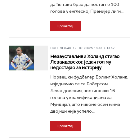
да ће тако брзо да постигне 100
голова у енглеској Премијер лиги...
Прочитај
ПОНЕДЕЉАК, 17. НОВ 2025, 14:43 -> 14:47
Незаустављиви Холанд стигао
Левандовског, један гол му
недостајао за историју
Норвешки фудбалер Ерлинг Холанд
изједначио се са Робертом
Левандовским, постигавши 16
голова у квалификацијама за
Мундијал, што никоме осим њима
двојици није успело...
Прочитај