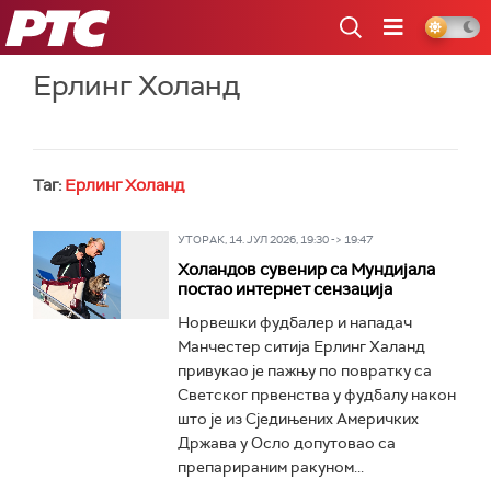
РТС
Ерлинг Холанд
Таг:
Ерлинг Холанд
УТОРАК, 14. ЈУЛ 2026, 19:30 -> 19:47
Холандов сувенир са Мундијала
постао интернет сензација
Норвешки фудбалер и нападач
Манчестер ситија Ерлинг Халанд
привукао је пажњу по повратку са
Светског првенства у фудбалу након
што је из Сједињених Америчких
Држава у Осло допутовао са
препарираним ракуном...