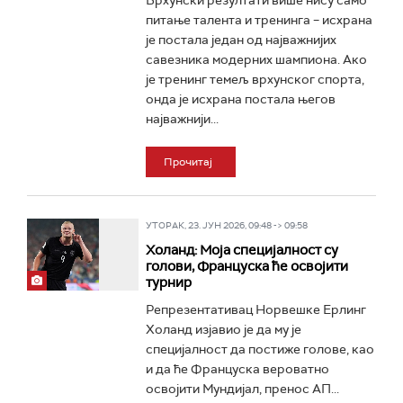
Врхунски резултати више нису само
питање талента и тренинга – исхрана
је постала један од најважнијих
савезника модерних шампиона. Ако
је тренинг темељ врхунског спорта,
онда је исхрана постала његов
најважнији...
Прочитај
УТОРАК, 23. ЈУН 2026, 09:48 -> 09:58
Холанд: Моја специјалност су
голови, Француска ће освојити
турнир
Репрезентативац Норвешке Ерлинг
Холанд изјавио је да му је
специјалност да постиже голове, као
и да ће Француска вероватно
освојити Мундијал, пренос АП...