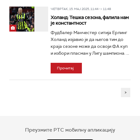
ЧЕТВРТАК, 15. МАЈ 2025, 11:44 -> 11:48
Холанд: Тешка сезона, фалила нам
је константност
Фудбалер Манчестер ситија Ерлинг
Хoланд изјавио је да његов тим до
краја сезоне може да освоји ФА куп
и избори пласман у Лигу шампиона. ...
Прочитај
>
Преузмите РТС мобилну апликацију