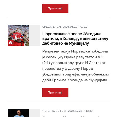
Прочитај
СРЕДА, 17. ЈУН 2026, 06:01 -> 07:12
Норвежани се после 28 година
вратили, а Холанд у великом стилу
дебитовао на Мундијалу
Репрезентација Норвешке победила
је селекцију Ирака резултатом 4:1
(2:1) у првом колу групе И Светског
првенства у фудбалу. Поред
убедљивог тријумфа, меч је обележио
деби Ерлинга Холанда на Мундијалу...
Прочитај
ЧЕТВРТАК, 04. ЈУН 2026, 12:22 -> 12:30