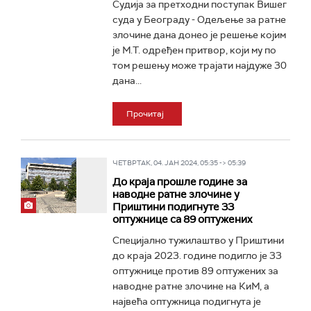
Судија за претходни поступак Вишег
суда у Београду - Одељење за ратне
злочине дана донео је решење којим
је М.Т. одређен притвор, који му по
том решењу може трајати најдуже 30
дана...
Прочитај
ЧЕТВРТАК, 04. ЈАН 2024, 05:35 -> 05:39
До краја прошле године за
наводне ратне злочине у
Приштини подигнуте 33
оптужнице са 89 оптужених
Специјално тужилаштво у Приштини
до краја 2023. године подигло је 33
оптужнице против 89 оптужених за
наводне ратне злочине на КиМ, а
највећа оптужница подигнута је