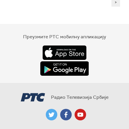
>
Преузмите РТС мобилну апликацију
Радио Телевизија Србије