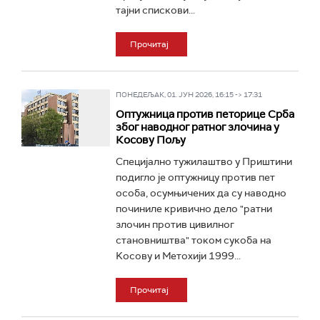
тајни спискови...
Прочитај
ПОНЕДЕЉАК, 01. ЈУН 2026, 16:15 -> 17:31
Оптужница против петорице Срба
због наводног ратног злочина у
Косову Пољу
Специјално тужилаштво у Приштини
подигло је оптужницу против пет
особа, осумњичених да су наводно
починиле кривично дело "ратни
злочин против цивилног
становништва" током сукоба на
Kосову и Метохији 1999...
Прочитај