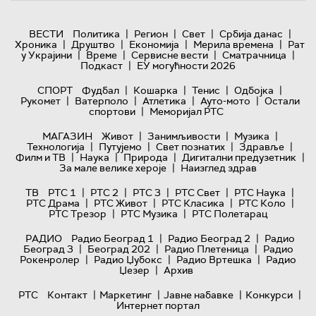
|
|
|
|
ВЕСТИ
Политика
Регион
Свет
Србија данас
|
|
|
|
Хроника
Друштво
Економија
Мерила времена
Рат
|
|
|
|
у Украјини
Време
Сервисне вести
Сматрачница
|
Подкаст
ЕУ могућности 2026
|
|
|
|
СПОРТ
Фудбал
Кошарка
Тенис
Одбојка
|
|
|
|
Рукомет
Ватерполо
Атлетика
Ауто-мото
Остали
|
спортови
Меморијал РТС
|
|
|
МАГАЗИН
Живот
Занимљивости
Музика
|
|
|
|
Технологијa
Путујемо
Свет познатих
Здравље
|
|
|
|
Филм и ТВ
Наука
Природа
Дигитални предузетник
|
За мале велике хероје
Наизглед здрав
|
|
|
|
|
ТВ
РТС 1
РТС 2
РТС 3
РТС Свет
РТС Наука
|
|
|
|
РТС Драма
РТС Живот
РТС Класика
РТС Коло
|
|
РТС Трезор
РТС Музика
РТС Полетарац
|
|
РАДИО
Радио Београд 1
Радио Београд 2
Радио
|
|
|
Београд 3
Београд 202
Радио Плетеница
Радио
|
|
|
Рокенролер
Радио Џубокс
Радио Вртешка
Радио
|
Џезер
Архив
|
|
|
|
РТС
Контакт
Маркетинг
Јавне набавке
Конкурси
Интернет портал