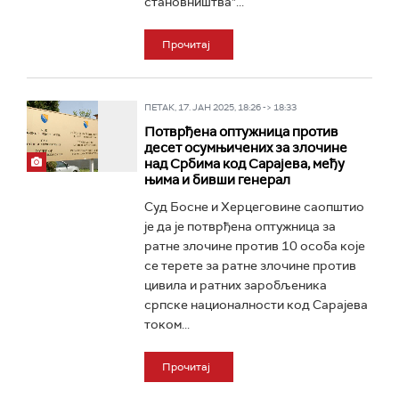
становништва"...
Прочитај
ПЕТАК, 17. ЈАН 2025, 18:26 -> 18:33
Потврђена оптужница против
десет осумњичених за злочине
над Србима код Сарајева, међу
њима и бивши генерал
Суд Босне и Херцеговине саопштио
је да је потврђена оптужница за
ратне злочине против 10 особа које
се терете за ратне злочине против
цивила и ратних заробљеника
српске националности код Сарајева
током...
Прочитај