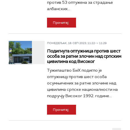
против 53 оптужена за страдање
албанских...
Прочитај
ПОНЕДЕЉАК, 18. СЕП 2023, 11:22 -> 11:29
Подигнута оптужница против шест
особа за ратни злочин над српским
цивилима код Високог
Тужилаштво БиХ подигло је
оптужницу против шест особа
осумњичених за ратне злочине над
цивилима српске националности на
подручју Високог 1992. године...
Прочитај