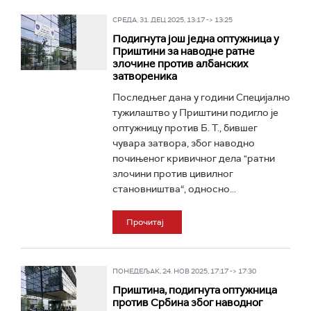
СРЕДА, 31. ДЕЦ 2025, 13:17 -> 13:25
Подигнута још једна оптужница у
Приштини за наводне ратне
злочине против албанских
затвореника
Последњег дана у години Специјално
тужилаштво у Приштини подигло је
оптужницу против Б. Т., бившег
чувара затвора, због наводно
почињеног кривичног дела "ратни
злочини против цивилног
становништва“, односно...
Прочитај
ПОНЕДЕЉАК, 24. НОВ 2025, 17:17 -> 17:30
Приштина, подигнута оптужница
против Србина због наводног