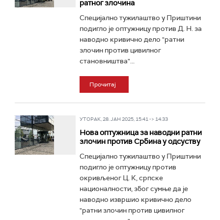
ратног злочина
Специјално тужилаштво у Приштини
подигло је оптужницу против Д. Н. за
наводно кривично дело "ратни
злочин против цивилног
становништва"...
Прочитај
УТОРАК, 28. ЈАН 2025, 15:41 -> 14:33
Нова оптужница за наводни ратни
злочин против Србина у одсуству
Специјално тужилаштво у Приштини
подигло је оптужницу против
окривљеног Ц. К, српске
националности, због сумње да је
наводно извршио кривично дело
"ратни злочин против цивилног