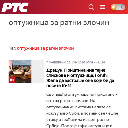
РТС
оптужница за ратни злочин
Таг:
оптужница за ратни злочин
ПОНЕДЕЉАК, 22. ЈУН 2026, 07:08 -> 11:24
Дрецун: Приштина има тајне
спискове и оптужнице; Гогић:
Желе да застраше оне који би да
посете КиМ
Све чешће оптужнице из Приштине –
и то за ратне злочине. На
оптуженичким листама налазе се
искључиво Срби, а позиви све чешће
стижу и грађанима из централне
Србије. Постоје тајне оптужнице и