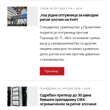
СРЕДА, 04. СЕП 2024, 17:44 -> 19:54
Још једна оптужница за наводни
ратни злочин на КиМ
Специјално тужилаштво у Приштини
подигло је оптужницу против
Горанца Ш. Л., због основане сумње
да је у саизвршилаштву са другим
лицима наводно починио кривично
дело ратни злочин против цивилног
становништва...
Прочитај
ПОНЕДЕЉАК, 03. ЈУН 2024, 18:29 -> 18:40
Одређен притвор до 30 дана
бившем припаднику ОВК
осумњиченом за ратне злочине