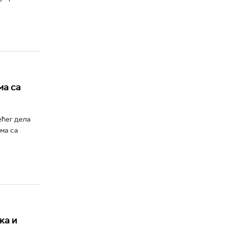
ма са
ећег дела
ма са
ка и