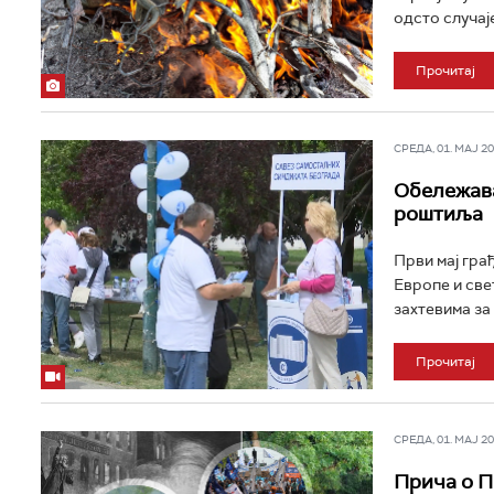
одсто случај
Прочитај
СРЕДА, 01. МАЈ 202
Обележава
роштиља
Први мај гра
Европе и све
захтевима за 
Прочитај
СРЕДА, 01. МАЈ 202
Прича о П