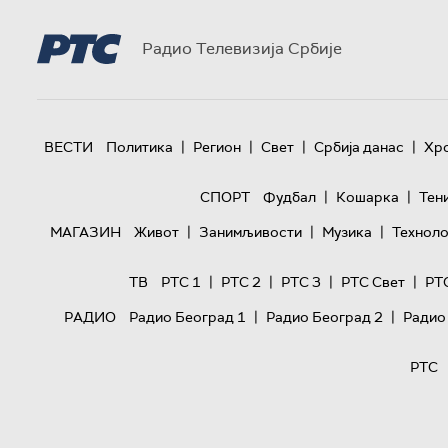
Радио Телевизија Србије
|
|
|
|
ВЕСТИ
Политика
Регион
Свет
Србија данас
Хр
|
|
СПОРТ
Фудбал
Кошарка
Тен
|
|
|
МАГАЗИН
Живот
Занимљивости
Музика
Техноло
|
|
|
|
ТВ
РТС 1
РТС 2
РТС 3
РТС Свет
РТ
|
|
РАДИО
Радио Београд 1
Радио Београд 2
Радио
РТС