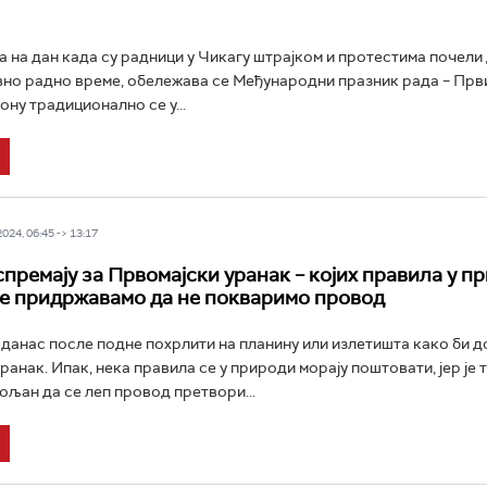
а на дан када су радници у Чикагу штрајком и протестима почели 
но радно време, обележава се Међународни празник рада – Први 
ону традиционално се у...
24, 06:45 -> 13:17
спремају за Првомајски уранак – којих правила у п
се придржавамо да не покваримо провод
 данас после подне похрлити на планину или излетишта како би 
ранак. Ипак, нека правила се у природи морају поштовати, јер је 
љан да се леп провод претвори...