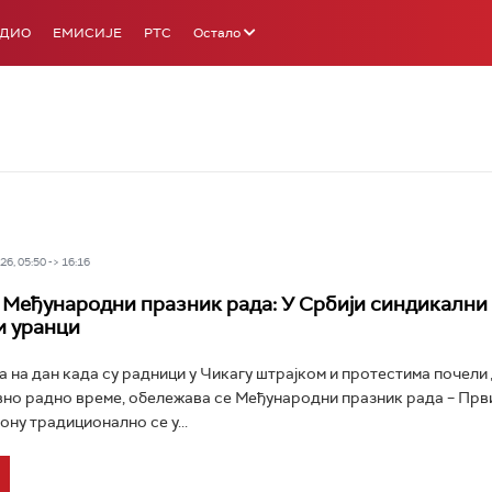
АДИО
ЕМИСИЈЕ
РТС
Остало
6, 05:50 -> 16:16
– Међународни празник рада: У Србији синдикални 
и уранци
а на дан када су радници у Чикагу штрајком и протестима почели 
но радно време, обележава се Међународни празник рада – Први 
ону традиционално се у...