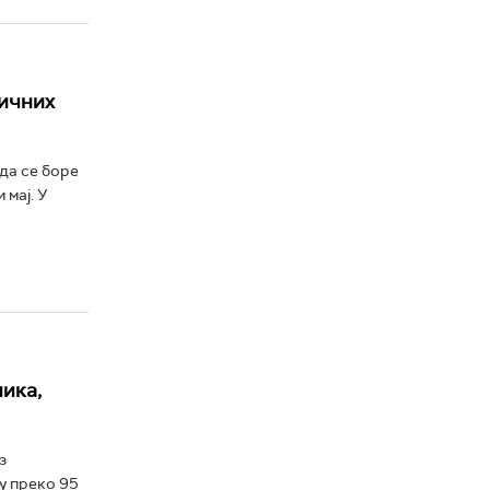
бичних
да се боре
мај. У
ика,
з
 у преко 95