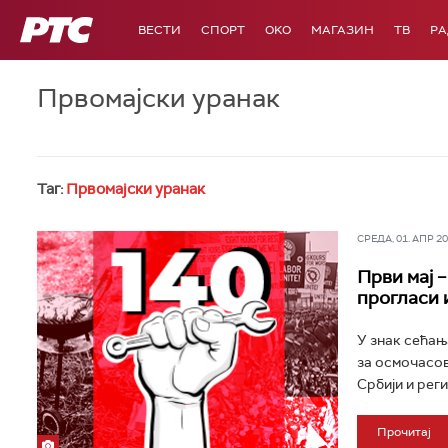
РТС
ВЕСТИ
СПОРТ
OKO
МАГАЗИН
ТВ
Р
Првомајски уранак
Таг:
Првомајски уранак
СРЕДА, 01. АПР 202
Први мај 
прогласи 
У знак сећањ
за осмочасов
Србији и реги
Прочитај