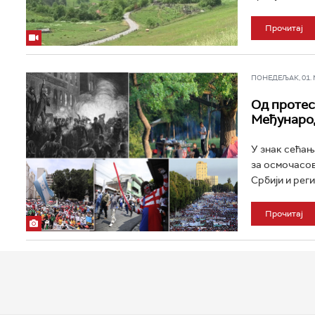
Прочитај
ПОНЕДЕЉАК, 01. МА
Од протест
Међунаро
У знак сећањ
за осмочасов
Србији и реги
Прочитај