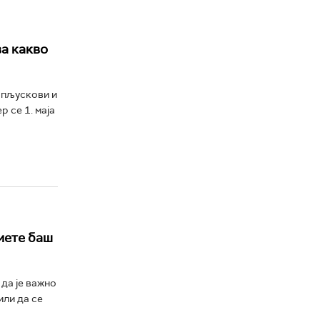
а какво
 пљускови и
 се 1. маја
смете баш
 да је важно
или да се