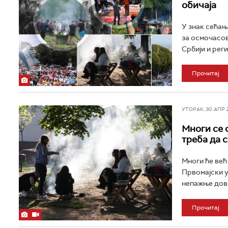
обичаја
У знак сећањ
за осмочасов
Србији и реги
Прочитај
УТОРАК, 30. АПР 20
Многи се 
треба да 
Многи ће већ
Првомајски у
непажње дово
Прочитај