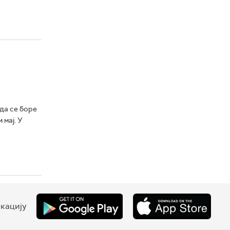
да се боре
мај. У
кацију