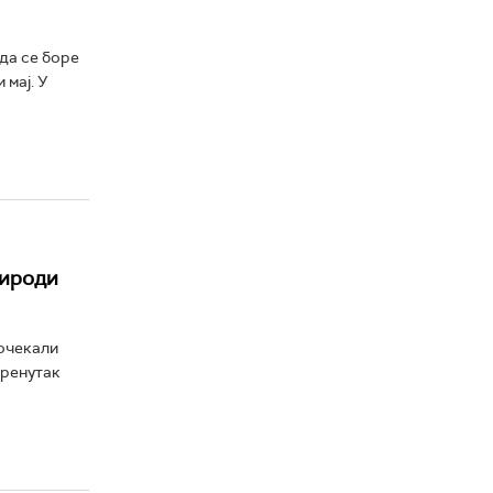
да се боре
мај. У
рироди
дочекали
тренутак