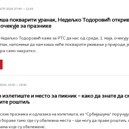
Р 2024, 07:40 -> 12:43
иша покварити уранак, Недељко Тодоровић открив
 очекује за празнике
едељко Тодоровић каже за РТС да нас од среде, 1. маја, очекују
пак, напомиње да нам киша неће покварити уживање у природи, јер
ра само накратко...
024, 14:00 -> 19:30
о излетиште и место за пикник – како да знате да 
вите роштиљ
ских празника и одлазака на излетишта, из "Србијашума" поручују
 бораве тамо где су обележна места – где могу да праве роштиљ, 
ама које су обележене...