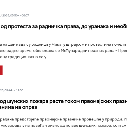
 2025, 05:50 -> 06:07
– од протеста за радничка права, до уранака и нео
а на дан када су радници у Чикагу штрајком и протестима почели 
но радно време, обележава се Међународни празник рада – Први 
ону традиционално се у...
5, 09:44 -> 11:50
од шумских пожара расте током првомајских празн
анима на опрез
грађана предстојеће првомајске празнике провешће у природи. И
 упозоравају на повећан ризик од појаве шумских пожара, који су