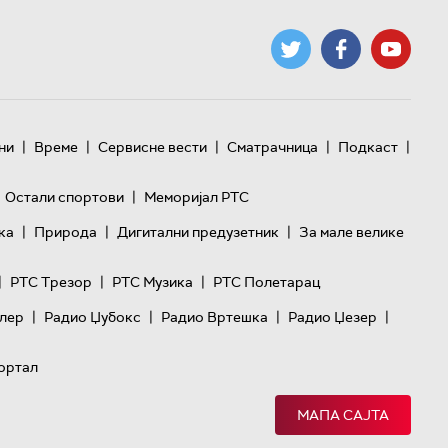
|
|
|
|
|
ни
Време
Сервисне вести
Сматрачница
Подкаст
|
Остали спортови
Меморијал РТС
|
|
|
ка
Природа
Дигитални предузетник
За мале велике
|
|
|
РТС Трезор
РТС Музика
РТС Полетарац
|
|
|
|
лер
Радио Џубокс
Радио Вртешка
Радио Џезер
ортал
МАПА САЈТА