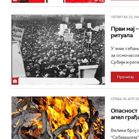
ЧЕТВРТАК, 01. МАЈ
Први мај 
ритуала
У знак сећањ
за осмочасов
Србији и реги
Прочитај
СРЕДА, 30. АПР 202
Опасност 
апел грађ
Велики број 
"Србијашума"