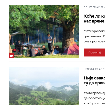
ПОНЕДЕЉАК, 29. АП
Хоће ли к
нас време
Метеоролог Н
грмљавина. И
она прогнози
Прочитај
НЕДЕЉА, 28. АПР 2
Није свак
ту да пра
Уочи првомај
да посетиоци
крећу по стаз