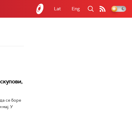
Lat
Eng
скупови,
да се боре
мај. У