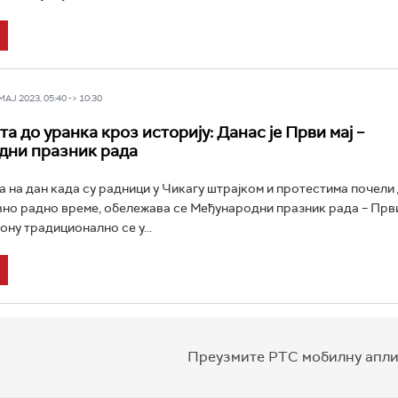
Ј 2023, 05:40 -> 10:30
а до уранка кроз историју: Данас је Први мај –
дни празник рада
а на дан када су радници у Чикагу штрајком и протестима почели 
но радно време, обележава се Међународни празник рада – Први 
ону традиционално се у...
Преузмите РТС мобилну апли