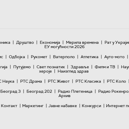
|
|
|
|
оника
Друштво
Економија
Мерила времена
Рат у Украји
ЕУ могућности 2026
|
|
|
|
|
|
ис
Одбојка
Рукомет
Ватерполо
Атлетика
Ауто-мото
|
|
|
|
|
гијa
Путујемо
Свет познатих
Здравље
Филм и ТВ
Нау
|
хероје
Наизглед здрав
|
|
|
|
С Наука
РТС Драма
РТС Живот
РТС Класика
РТС Коло
|
|
|
 Београд 3
Београд 202
Радио Плетеница
Радио Рокенро
Архив
|
|
|
|
Контакт
Маркетинг
Јавне набавке
Конкурси
Интернет п