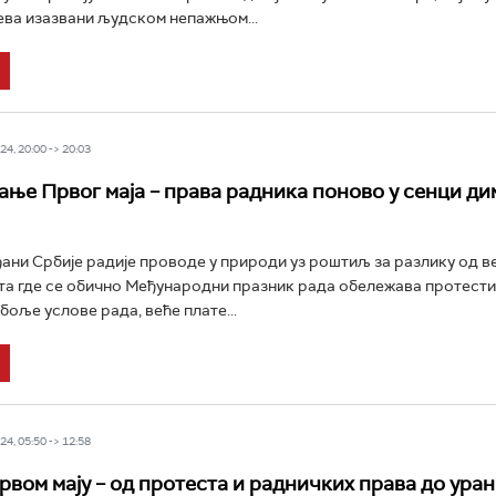
ева изазвани људском непажњом...
4, 20:00 -> 20:03
ње Првог маја – права радника поново у сенци ди
ђани Србије радије проводе у природи уз роштиљ за разлику од в
та где се обично Међународни празник рада обележава протести
боље услове рада, веће плате...
4, 05:50 -> 12:58
рвом мају – од протеста и радничких права до уран