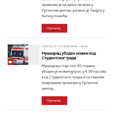
превезен је на даље лечење у
Ургентни центар, речено је Танјугу у
Хитној помоћи...
Прочитај
СУБОТА, 27. ЈУН 2026, 06:48 -> 06:49
Мушкарац убоден ножем код
Студентског града
Мушкарац стар око 40 година
убоден је ножем јутрос у 4.38 часова
код Студентског града и са тешким
повредама превезен у Ургентни
центар...
Прочитај