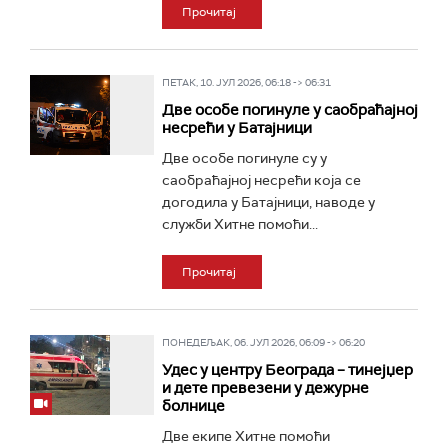
Прочитај
ПЕТАК, 10. ЈУЛ 2026, 06:18 -> 06:31
Две особе погинуле у саобраћајној
несрећи у Батајници
Две особе погинуле су у
саобраћајној несрећи која се
догодила у Батајници, наводе у
служби Хитне помоћи...
Прочитај
ПОНЕДЕЉАК, 06. ЈУЛ 2026, 06:09 -> 06:20
Удес у центру Београда – тинејџер
и дете превезени у дежурне
болнице
Две екипе Хитне помоћи