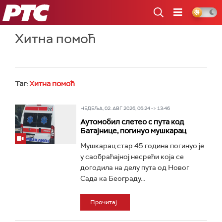
РТС
Хитна помоћ
Таг:
Хитна помоћ
НЕДЕЉА, 02. АВГ 2026, 06:24 -> 13:46
Аутомобил слетео с пута код
Батајнице, погинуо мушкарац
Мушкарац стар 45 година погинуо је
у саобраћајној несрећи која се
догодила на делу пута од Новог
Сада ка Београду...
Прочитај