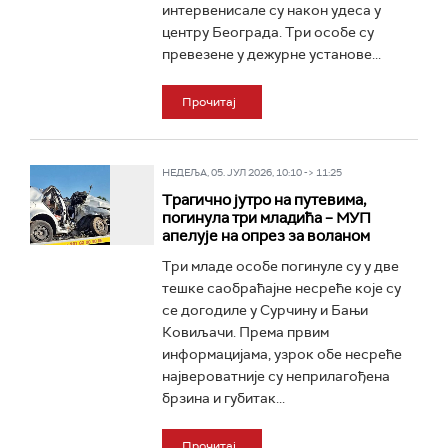
интервенисале су након удеса у
центру Београда. Три особе су
превезене у дежурне установе...
Прочитај
НЕДЕЉА, 05. ЈУЛ 2026, 10:10 -> 11:25
Трагично јутро на путевима,
погинула три младића – МУП
апелује на опрез за воланом
Три младе особе погинуле су у две
тешке саобраћајне несреће које су
се догодиле у Сурчину и Бањи
Ковиљачи. Према првим
информацијама, узрок обе несреће
највероватније су неприлагођена
брзина и губитак...
Прочитај