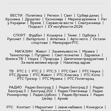
|
|
|
|
ВЕСТИ
Политика
Регион
Свет
Србија данас
|
|
|
|
Хроника
Друштво
Економија
Мерила времена
Рат
|
|
|
|
у Украјини
Време
Сервисне вести
Сматрачница
|
Подкаст
ЕУ могућности 2026
|
|
|
|
СПОРТ
Фудбал
Кошарка
Тенис
Одбојка
|
|
|
|
Рукомет
Ватерполо
Атлетика
Ауто-мото
Остали
|
спортови
Меморијал РТС
|
|
|
МАГАЗИН
Живот
Занимљивости
Музика
|
|
|
|
Технологијa
Путујемо
Свет познатих
Здравље
|
|
|
|
Филм и ТВ
Наука
Природа
Дигитални предузетник
|
За мале велике хероје
Наизглед здрав
|
|
|
|
|
ТВ
РТС 1
РТС 2
РТС 3
РТС Свет
РТС Наука
|
|
|
|
РТС Драма
РТС Живот
РТС Класика
РТС Коло
|
|
РТС Трезор
РТС Музика
РТС Полетарац
|
|
РАДИО
Радио Београд 1
Радио Београд 2
Радио
|
|
|
Београд 3
Београд 202
Радио Плетеница
Радио
|
|
|
Рокенролер
Радио Џубокс
Радио Вртешка
Радио
|
Џезер
Архив
|
|
|
|
РТС
Контакт
Маркетинг
Јавне набавке
Конкурси
Интернет портал