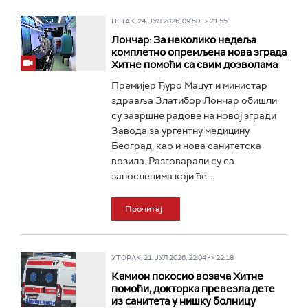
ПЕТАК, 24. ЈУЛ 2026, 09:50 -> 21:55
Лончар: За неколико недеља
комплетно опремљена нова зграда
Хитне помоћи са свим дозволама
Премијер Ђуро Мацут и министар
здравља Златибор Лончар обишли
су завршне радове на новој згради
Завода за ургентну медицину
Београд, као и нова санитетска
возила. Разговарали су са
запосленима који ће...
Прочитај
УТОРАК, 21. ЈУЛ 2026, 22:04 -> 22:18
Камион покосио возача Хитне
помоћи, докторка превезла дете
из санитета у нишку болницу