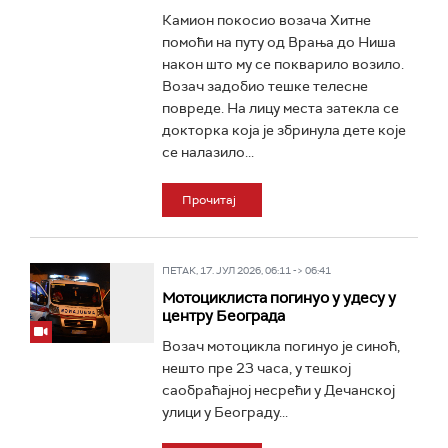
Камион покосио возача Хитне
помоћи на путу од Врања до Ниша
након што му се покварило возило.
Возач задобио тешке телесне
повреде. На лицу места затекла се
докторка која је збринула дете које
се налазило...
Прочитај
ПЕТАК, 17. ЈУЛ 2026, 06:11 -> 06:41
Мотоциклиста погинуо у удесу у
центру Београда
Возач мотоцикла погинуо је синоћ,
нешто пре 23 часа, у тешкој
саобраћајној несрећи у Дечанској
улици у Београду...