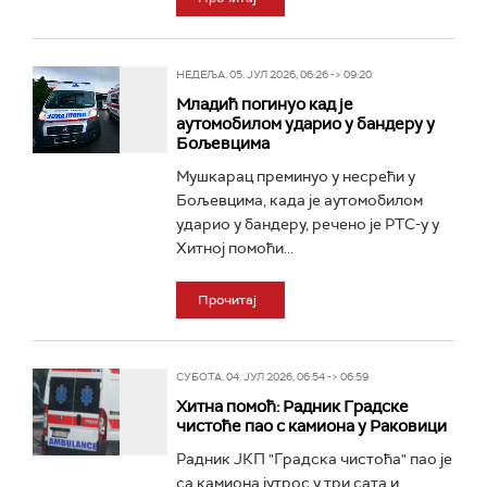
НЕДЕЉА, 05. ЈУЛ 2026, 06:26 -> 09:20
Младић погинуо кад је
аутомобилом ударио у бандеру у
Бољевцима
Мушкарац преминуо у несрећи у
Бољевцима, када је аутомобилом
ударио у бандеру, речено је РТС-у у
Хитној помоћи...
Прочитај
СУБОТА, 04. ЈУЛ 2026, 06:54 -> 06:59
Хитна помоћ: Радник Градске
чистоће пао с камиона у Раковици
Радник ЈКП "Градска чистоћа" пао је
са камиона јутрос у три сата и