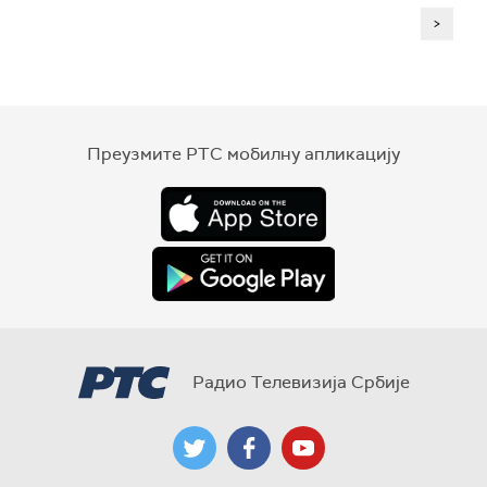
>
Преузмите РТС мобилну апликацију
Радио Телевизија Србије