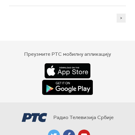
>
Преузмите РТС мобилну апликацију
Радио Телевизија Србије