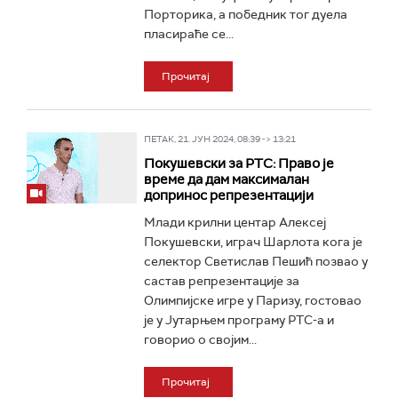
Порторика, а победник тог дуела
пласираће се...
Прочитај
ПЕТАК, 21. ЈУН 2024, 08:39 -> 13:21
Покушевски за РТС: Право је
време да дам максималан
допринос репрезентацији
Mлади крилни центар Алексеј
Покушевски, играч Шарлота кога је
селектор Светислав Пешић позвао у
састав репрезентације за
Олимпијске игре у Паризу, гостовао
је у Јутарњем програму РТС-а и
говорио о својим...
Прочитај