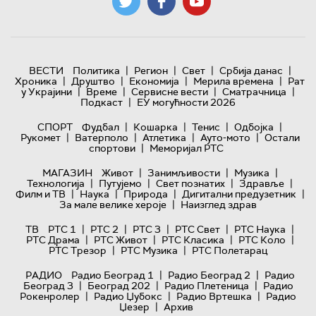
|
|
|
|
ВЕСТИ
Политика
Регион
Свет
Србија данас
|
|
|
|
Хроника
Друштво
Економија
Мерила времена
Рат
|
|
|
|
у Украјини
Време
Сервисне вести
Сматрачница
|
Подкаст
ЕУ могућности 2026
|
|
|
|
СПОРТ
Фудбал
Кошарка
Тенис
Одбојка
|
|
|
|
Рукомет
Ватерполо
Атлетика
Ауто-мото
Остали
|
спортови
Меморијал РТС
|
|
|
МАГАЗИН
Живот
Занимљивости
Музика
|
|
|
|
Технологијa
Путујемо
Свет познатих
Здравље
|
|
|
|
Филм и ТВ
Наука
Природа
Дигитални предузетник
|
За мале велике хероје
Наизглед здрав
|
|
|
|
|
ТВ
РТС 1
РТС 2
РТС 3
РТС Свет
РТС Наука
|
|
|
|
РТС Драма
РТС Живот
РТС Класика
РТС Коло
|
|
РТС Трезор
РТС Музика
РТС Полетарац
|
|
РАДИО
Радио Београд 1
Радио Београд 2
Радио
|
|
|
Београд 3
Београд 202
Радио Плетеница
Радио
|
|
|
Рокенролер
Радио Џубокс
Радио Вртешка
Радио
|
Џезер
Архив