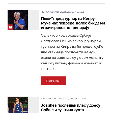
ПЕТАК, 08. АВГ 2025, 20:41 -> 17:22
Пешић пред турнир на Кипру:
Муче нас повреде, волео бих да ми
играчи редовно тренирају
Селектор кошаркаша Србије
Светислав Пешић рекао је у најави
турнира на Кипру да ће предстојеће
две утакмице послужити њему и
екипи да виде где су у овом моменту
кад су у питању физички моменат и
тактичке...
Прочитај
УТОРАК, 29. ЈУЛ 2025, 11:22 -> 19:44
Јовићев последњи плес у дресу
Србије и суштина култа