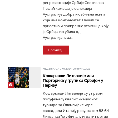
репрезентације Србије Светислав
Пешић каже да је селекција
Аустралије добра и озбиљна екипа
која има континуитет. Пешић се
присетио и припремне утакмице коју
је Србија изгубила од
Аустралијанаца...
Прочитај
НЕДЕЉА, 07. ЈУЛ 2024, 09:46 -> 10:22
Кошаркаши Литваније или
Порторика у групи са Србијом у
Паризу
Кошаркаши Литваније су у првом
полуфиналу квалификационог
турнира за Олимпијске игре
савладали Италију резултатом 88:64.
Литванци ће у финалу играти против