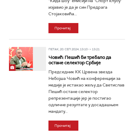
"Кида шоу" емисији на "Спорт клубу"
изјавио је да је син Предрага
Стојаковића...
Прочитај
ПЕТАК, 20. СЕП 2024, 13:10 -> 13:21
Човић: Пешић би требало да
остане селектор Србије
Председник КК Црвена звезда
Небојша Човић на конференцији за
медије је истакао жељу да Светислав
Пешић остане селектор
репрезентације јер је постигао
одличне резултате у досадашњем
мандату...
Прочитај