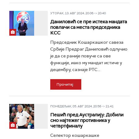
УТОРАК, 13. АВГ 2024, 20:06 -> 20:40
Даниловић се пре истека мандата
повлачи са места председника
КСС
Председник Кошаркашког савеза
Србије Предраг Даниловић одлучио
је да се раније повуче са ове
функције, иако му мандат истиче у
децембру, сазнаје РТС...
Прочитај
ПОНЕДЕЉАК, 05. АВГ 2024, 20:56 -> 21:41
Пешић пред Аустралију: Добили
смо најтежег противника у
четвртфиналу
Селектор кошаркашке