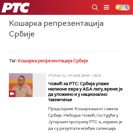
РТС
Кошарка репрезентација
Србије
Таг:
Кошарка репрезентација Србије
УТОРАК, 21. ЈУЛ 2026, 08:48 -> 09:23
Човић за РТС: Србија улаже
милионе евра у АБА лигу, време је
да уложимо и у национално
такмичење
Председник Кошаркашког савеза
Србије, Небојша Човић, гостујући у
Јутарњем програму РТС-а, изјавио је
да су резултати млађих селекција