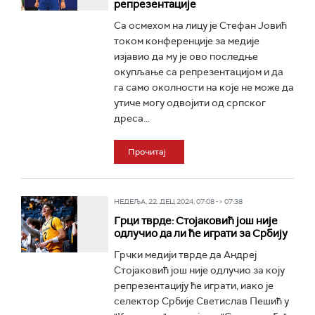
репрезентације
Са осмехом на лицу је Стефан Јовић
током конференције за медије
изјавио да му је ово последње
окупљање са репрезентацијом и да
га само околности на које не може да
утиче могу одвојити од српског
дреса...
Прочитај
НЕДЕЉА, 22. ДЕЦ 2024, 07:08 -> 07:38
Грци тврде: Стојаковић још није
одлучио да ли ће играти за Србију
Грчки медији тврде да Андреј
Стојаковић још није одлучио за коју
репрезентацију ће играти, иако је
селектор Србије Светислав Пешић у