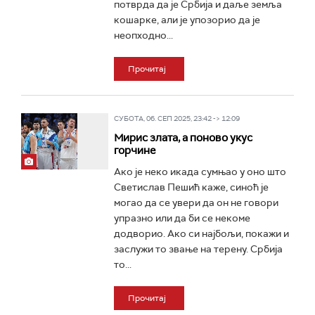
потврда да је Србија и даље земља
кошарке, али је упозорио да је
неопходно...
Прочитај
СУБОТА, 06. СЕП 2025, 23:42 -> 12:09
Мирис злата, а поново укус
горчине
Ако је неко икада сумњао у оно што
Светислав Пешић каже, синоћ је
могао да се увери да он не говори
упразно или да би се некоме
додворио. Ако си најбољи, покажи и
заслужи то звање на терену. Србија
то...
Прочитај