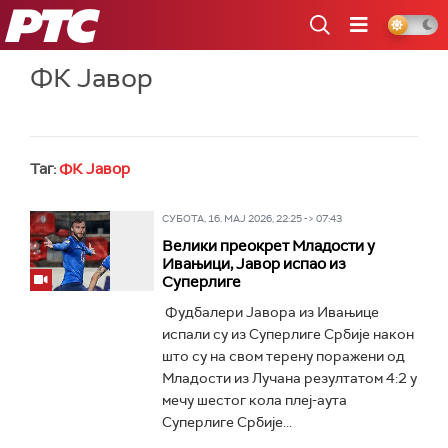
РТС
ФК Јавор
Таг:
ФК Јавор
СУБОТА, 16. МАЈ 2026, 22:25 -> 07:43
Велики преокрет Младости у
Ивањици, Јавор испао из
Суперлиге
Фудбалери Јавора из Ивањице
испали су из Суперлиге Србије након
што су на свом терену поражени од
Младости из Лучана резултатом 4:2 у
мечу шестог кола плеј-аута
Суперлиге Србије...