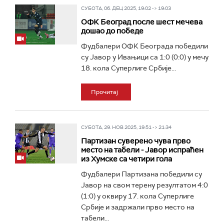
СУБОТА, 06. ДЕЦ 2025, 19:02 -> 19:03
ОФК Београд после шест мечева
дошао до победе
Фудбалери ОФК Београда победили
су Јавор у Ивањици са 1:0 (0:0) у мечу
18. кола Суперлиге Србије...
Прочитај
СУБОТА, 29. НОВ 2025, 19:51 -> 21:34
Партизан суверено чува прво
место на табели - Јавор испраћен
из Хумске са четири гола
Фудбалери Партизана победили су
Јавор на свом терену резултатом 4:0
(1:0) у оквиру 17. кола Суперлиге
Србије и задржали прво место на
табели...