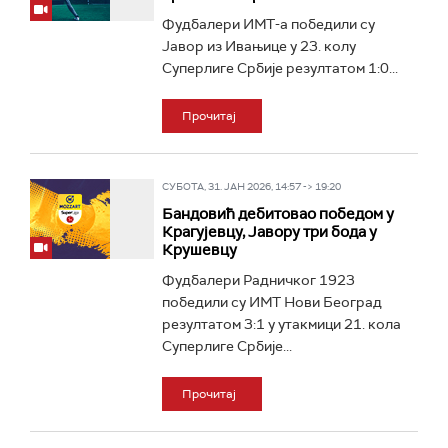
Фудбалери ИМТ-а победили су
Јавор из Ивањице у 23. колу
Суперлиге Србије резултатом 1:0...
Прочитај
СУБОТА, 31. ЈАН 2026, 14:57 -> 19:20
Бандовић дебитовао победом у
Крагујевцу, Јавору три бода у
Крушевцу
Фудбалери Радничког 1923
победили су ИМТ Нови Београд
резултатом 3:1 у утакмици 21. кола
Суперлиге Србије...
Прочитај