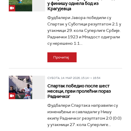
у финишу однела бод из
Крагујевца
Фудбалери Јавора победили су
Спартак у Суботици резултатом 2:1 у
утакмици 29. кола Суперлиге Србије.
Раднички 1923 и Младост одиграли
су нерешено 1:1...
Прочитај
СУБОТА, 14. МАР 2026, 15:14 -> 16:54
Спартак победио после шест
месеци, први пролећни пораз
Радничког
Фудбалери Спартака направили су
изненађење и савладали у Нишу
екипу Радничког резултатом 2:0 (0:0)
у утакмици 27. кола Суперлиге...