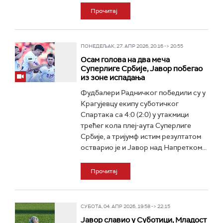
Прочитај
ПОНЕДЕЉАК, 27. АПР 2026, 20:16 -> 20:55
Осам голова на два меча
Суперлиге Србије, Јавор побегао
из зоне испадања
Фудбалери Радничког победили су у
Крагујевцу екипу суботичког
Спартака са 4:0 (2:0) у утакмици
трећег кола плеј-аута Суперлиге
Србије, а тријумф истим резултатом
остварио је и Јавор над Напретком...
Прочитај
СУБОТА, 04. АПР 2026, 19:58 -> 22:15
Јавор славио у Суботици, Младост