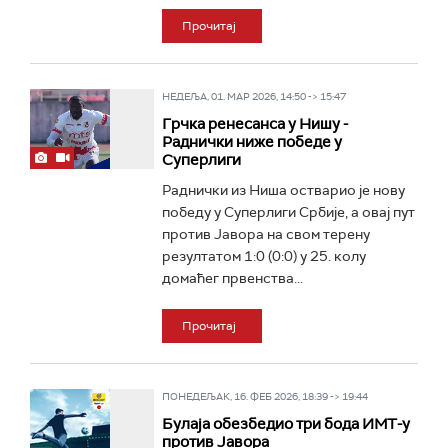
Прочитај
НЕДЕЉА, 01. МАР 2026, 14:50 -> 15:47
Грчка ренесанса у Нишу -
Раднички ниже победе у
Суперлиги
Раднички из Ниша остварио је нову
победу у Суперлиги Србије, а овај пут
против Јавора на свом терену
резултатом 1:0 (0:0) у 25. колу
домаћег првенства...
Прочитај
ПОНЕДЕЉАК, 16. ФЕБ 2026, 18:39 -> 19:44
Булаја обезбедио три бода ИМТ-у
против Јавора