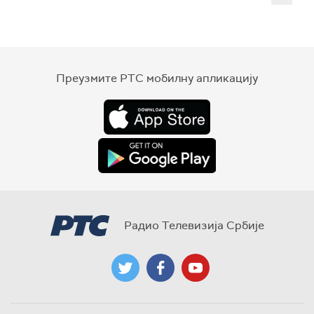
Преузмите РТС мобилну апликацију
Радио Телевизија Србије