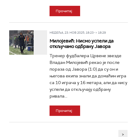
Прочитај
НЕДЕЉА, 23. НОВ 2025, 18:23 -> 18:29
Милојевић: Нисмо успели да
откључамо одбрану Јавора
Тренер фудбалера Црвене звезде
Владан Милојевић рекао је после
пораза од Јавора (1:0) да су он и
његова екипа знали да домаћин игра
са 10 играча у 16 метара, али да нису
успели да откључају одбрану
ривала...
Прочитај
>