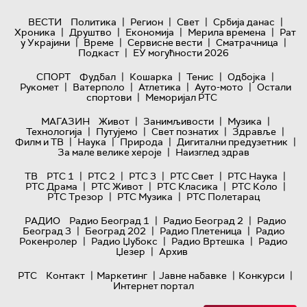
|
|
|
|
ВЕСТИ
Политика
Регион
Свет
Србија данас
|
|
|
|
Хроника
Друштво
Економија
Мерила времена
Рат
|
|
|
|
у Украјини
Време
Сервисне вести
Сматрачница
|
Подкаст
ЕУ могућности 2026
|
|
|
|
СПОРТ
Фудбал
Кошарка
Тенис
Одбојка
|
|
|
|
Рукомет
Ватерполо
Атлетика
Ауто-мото
Остали
|
спортови
Меморијал РТС
|
|
|
МАГАЗИН
Живот
Занимљивости
Музика
|
|
|
|
Технологијa
Путујемо
Свет познатих
Здравље
|
|
|
|
Филм и ТВ
Наука
Природа
Дигитални предузетник
|
За мале велике хероје
Наизглед здрав
|
|
|
|
|
ТВ
РТС 1
РТС 2
РТС 3
РТС Свет
РТС Наука
|
|
|
|
РТС Драма
РТС Живот
РТС Класика
РТС Коло
|
|
РТС Трезор
РТС Музика
РТС Полетарац
|
|
РАДИО
Радио Београд 1
Радио Београд 2
Радио
|
|
|
Београд 3
Београд 202
Радио Плетеница
Радио
|
|
|
Рокенролер
Радио Џубокс
Радио Вртешка
Радио
|
Џезер
Архив
|
|
|
|
РТС
Контакт
Маркетинг
Јавне набавке
Конкурси
Интернет портал