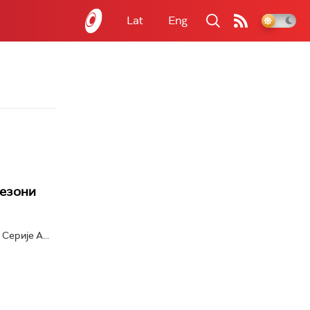
Lat
Eng
сезони
Серије А...