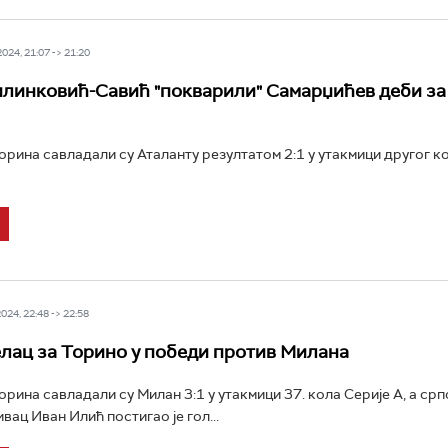
24, 21:07 -> 21:20
линковић-Савић "покварили" Самарџићев деби за
рина савладали су Аталанту резултатом 2:1 у утакмици другог к
24, 22:48 -> 22:58
лац за Торино у победи против Милана
рина савладали су Милан 3:1 у утакмици 37. кола Серије А, а срп
вац Иван Илић постигао је гол...