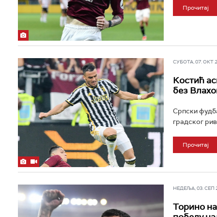
Прочитај
СУБОТА, 07. ОКТ 20
Костић ас
без Влахо
Српски фудба
градског рива
Прочитај
НЕДЕЉА, 03. СЕП 20
Торино на