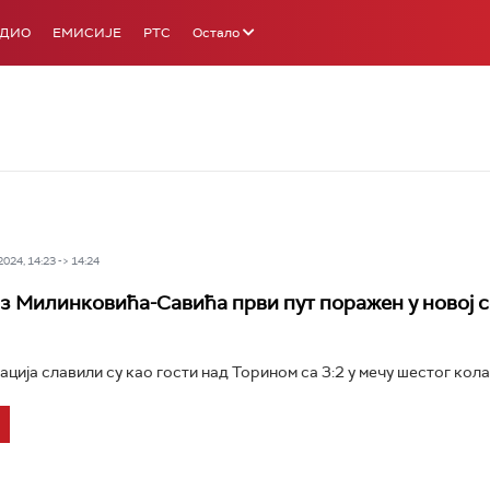
АДИО
ЕМИСИЈЕ
РТС
Остало
24, 14:23 -> 14:24
з Милинковића-Савића први пут поражен у новој 
ија славили су као гости над Торином са 3:2 у мечу шестог кола 