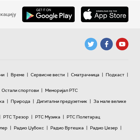
кацију
|
|
|
|
|
ни
Време
Сервисне вести
Сматрачница
Подкаст
|
Остали спортови
Меморијал РТС
|
|
|
ка
Природа
Дигитални предузетник
За мале велике
|
|
|
РТС Трезор
РТС Музика
РТС Полетарац
|
|
|
|
лер
Радио Џубокс
Радио Вртешка
Радио Џезер