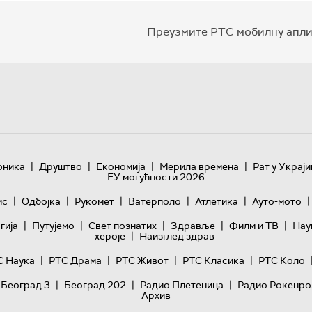
Преузмите РТС мобилну апли
|
|
|
|
оника
Друштво
Економија
Мерила времена
Рат у Украји
ЕУ могућности 2026
|
|
|
|
|
|
ис
Одбојка
Рукомет
Ватерполо
Атлетика
Ауто-мото
|
|
|
|
|
гијa
Путујемо
Свет познатих
Здравље
Филм и ТВ
Нау
|
хероје
Наизглед здрав
|
|
|
|
С Наука
РТС Драма
РТС Живот
РТС Класика
РТС Коло
|
|
|
 Београд 3
Београд 202
Радио Плетеница
Радио Рокенро
Архив