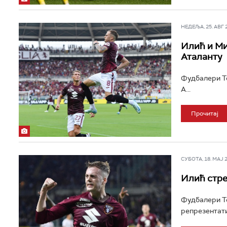
НЕДЕЉА, 25. АВГ 20
Илић и Ми
Аталанту
Фудбалери То
А...
Прочитај
СУБОТА, 18. МАЈ 20
Илић стре
Фудбалери То
репрезентати