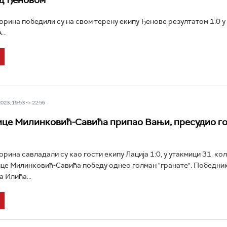
д Ђеновом
рина победили су на свом терену екипу Ђенове резултатом 1:0 у
..
23, 19:53 -> 22:56
ице Милинковић-Савића припао Вањи, пресудио г
рина савладали су као гости екипу Лација 1:0, у утакмици 31. кол
ице Милинковић-Савића победу однео голман "гранате". Победни
 Илића...