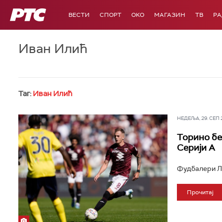
РТС
ВЕСТИ
СПОРТ
OKO
МАГАЗИН
ТВ
Р
Иван Илић
Таг:
Иван Илић
НЕДЕЉА, 29. СЕП 20
Торино бе
Серији А
Фудбалери Лац
Прочитај