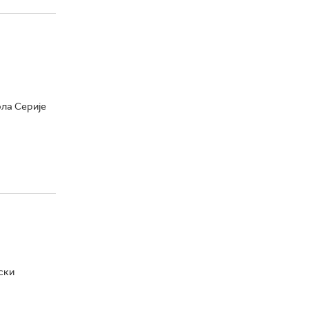
ола Серије
ски