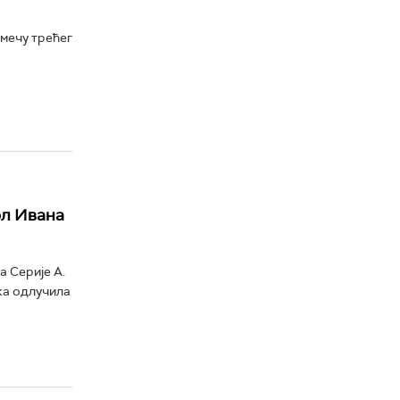
 мечу трећег
ол Ивана
а Серије А.
ка одлучила