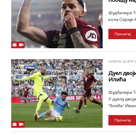
победу на
Фудбалери То
кола Серије А.
Прочитај
СУБОТА, 22. АПР 20
Дуел двој
Илића
Фудбалери То
У дуелу двој
"бомба" Ивана
Прочитај