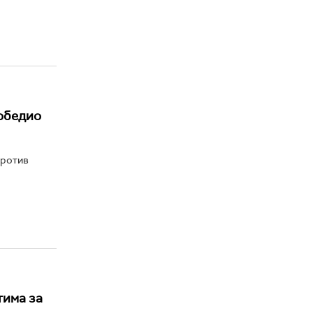
победио
против
тима за