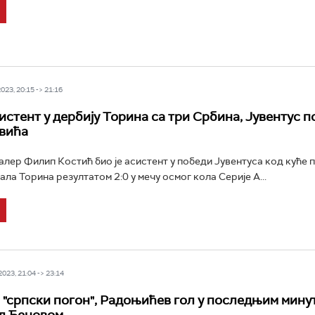
23, 20:15 -> 21:16
истент у дербију Торина са три Србина, Јувентус 
вића
лер Филип Костић био је асистент у победи Јувентуса код куће 
ла Торина резултатом 2:0 у мечу осмог кола Серије А...
23, 21:04 -> 23:14
 "српски погон", Радоњићев гол у последњим мину