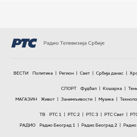
Радио Телевизија Србије
|
|
|
|
ВЕСТИ
Политика
Регион
Свет
Србија данас
Хр
|
|
СПОРТ
Фудбал
Кошарка
Тен
|
|
|
МАГАЗИН
Живот
Занимљивости
Музика
Техноло
|
|
|
|
ТВ
РТС 1
РТС 2
РТС 3
РТС Свет
РТ
|
|
РАДИО
Радио Београд 1
Радио Београд 2
Радио