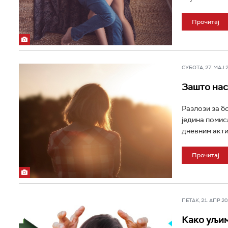
Прочитај
СУБОТА, 27. МАЈ 20
Зашто нас 
Разлози за бо
једина помис
дневним акти
Прочитај
ПЕТАК, 21. АПР 202
Како уљим