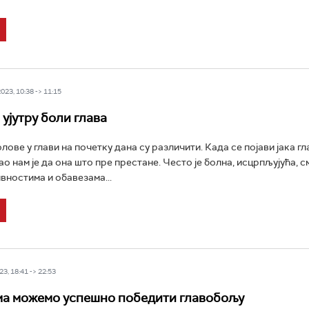
23, 10:38 -> 11:15
ујутру боли глава
лове у глави на почетку дана су различити. Када се појави јака г
ао нам је да она што пре престане. Често је болна, исцрпљујућа, 
вностима и обавезама...
3, 18:41 -> 22:53
а можемо успешно победити главобољу