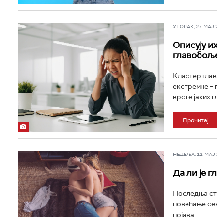
УТОРАК, 27. МАЈ 20
Описују их
главобоље
Кластер глав
екстремне – 
врсте јаких г
Прочитај
НЕДЕЉА, 12. МАЈ 2
Да ли је 
Последња ств
повећање сек
појава...