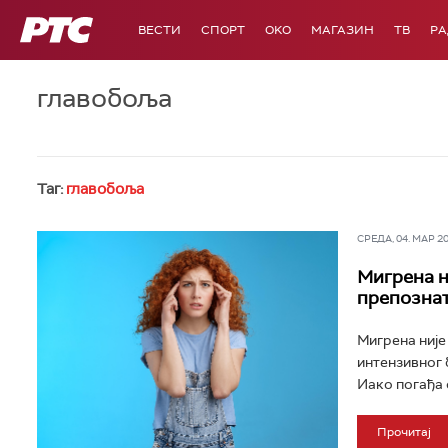
РТС
ВЕСТИ
СПОРТ
OKO
МАГАЗИН
ТВ
Р
главобоља
Таг:
главобоља
СРЕДА, 04. МАР 202
Мигрена н
препозна
Мигрена није
интензивног 
Иако погађа 
Прочитај