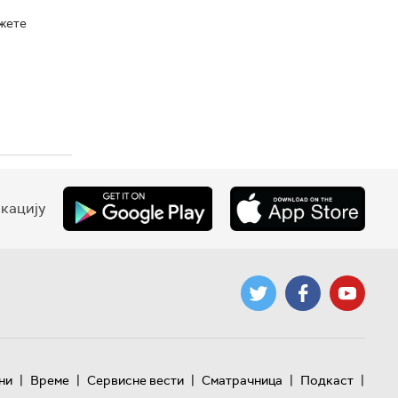
ожете
кацију
|
|
|
|
|
ни
Време
Сервисне вести
Сматрачница
Подкаст