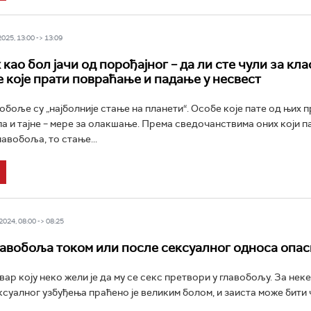
25, 13:00 -> 13:09
 као бол јачи од порођајног – да ли сте чули за кл
 које прати повраћање и падање у несвест
обоље су „најболније стање на планети“. Особе које пате од њих 
па и тајне – мере за олакшање. Према сведочанствима оних који п
лавобоља, то стање...
024, 08:00 -> 08:25
главобоља током или после сексуалног односа опас
ар коју неко жели је да му се секс претвори у главобољу. За неке
суалног узбуђења праћено је великим болом, и заиста може бити 