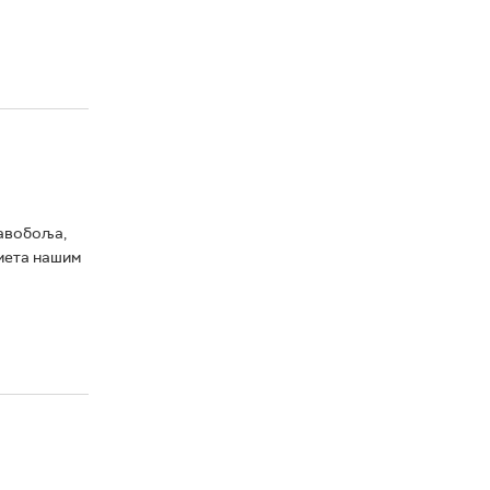
лавобоља,
смета нашим