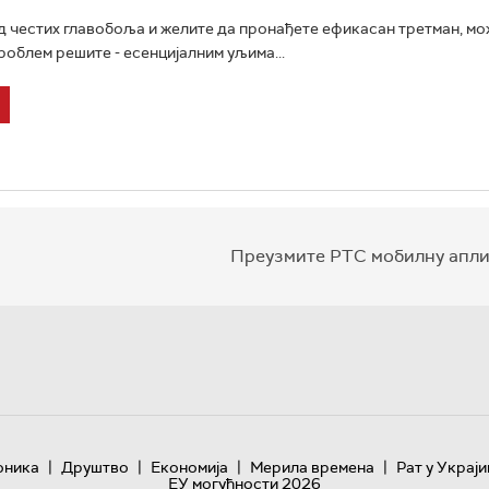
д честих главобоља и желите да пронађете ефикасан третман, м
роблем решите - есенцијалним уљима...
Преузмите РТС мобилну апли
|
|
|
|
оника
Друштво
Економија
Мерила времена
Рат у Украји
ЕУ могућности 2026