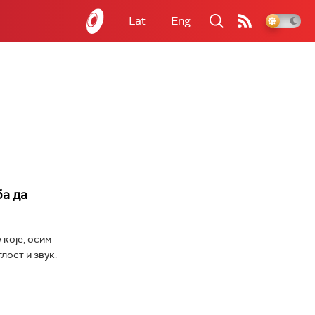
Lat
Eng
ба да
 које, осим
лост и звук.