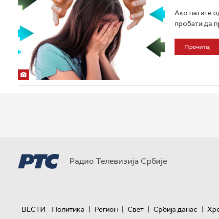
Ако патите о
пробати да п
Прочитај
Радио Телевизија Србије
|
|
|
|
ВЕСТИ
Политика
Регион
Свет
Србија данас
Хр