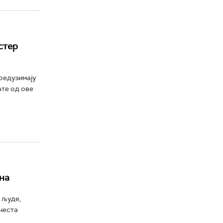
астер
предузимају
ате од ове
на
 људе,
честа