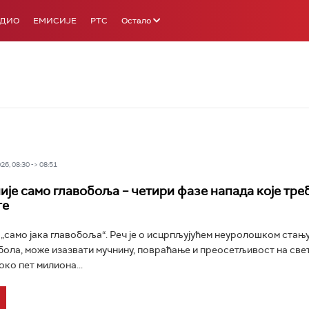
АДИО
ЕМИСИЈЕ
РТС
Остало
6, 08:30 -> 08:51
ије само главобоља – четири фазе напада које тре
те
 „само јака главобоља“. Реч је о исцрпљујућем неуролошком стању
бола, може изазвати мучнину, повраћање и преосетљивост на свет
око пет милиона...