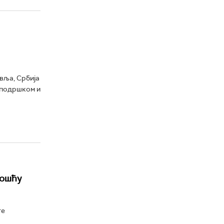
вља, Србија
, подршком и
ношћу
те