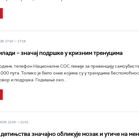
6, 17:10 -> 17:19
млади – значај подршке у кризним тренуцима
одине, телефон Националне СОС линије за превенцију самоубист
.000 пута. Толико је било оних којима су у тренуцима беспомоћнос
овор и подршка. Годишње око...
25, 21:00 -> 21:01
 детињства значајно обликује мозак и утиче на ме