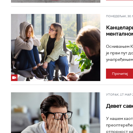
ПОНЕДЕЉАК, 30. МА
Канцелари
менталном
Оснивањем Ка
је први пут 
унапређењем 
Прочитај
УТОРАК, 17. МАР 20
Девет сав
У нашем хаот
преоптерећен
отпорност на