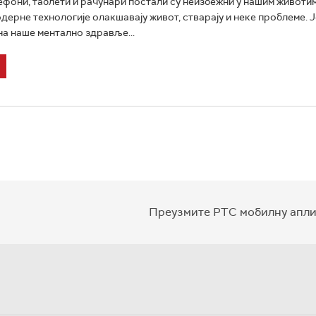
фони, таблети и рачунари постали су неизбежни у нашим животим
одерне технологије олакшавају живот, стварају и неке проблеме. 
 на наше ментално здравље...
Преузмите РТС мобилну апли