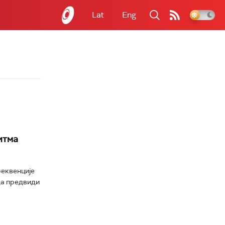
Lat
Eng
итма
реквенције
да предвиди