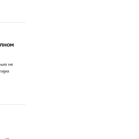
алном
њих не
тијих