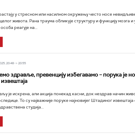
растају у стресном или насилном окружењу често носе невидљив
целог живота. Рана траума обликује структуру и функцију мозга и 
особа реагује на...
25, 20:48 -> 20:55
емо здравље, превенцију избегавамо – порука је н
извештаја
вљу је искрена, али акција понекад касни, док нездрав начин жив
следице. То су најважније поруке најновијег Штадиног извештаја 
дравствена студија...