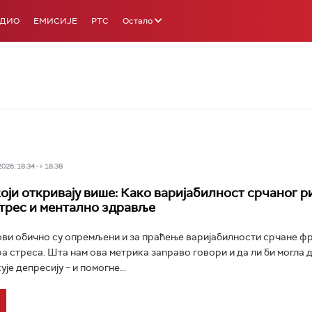
АДИО
ЕМИСИЈЕ
РТС
Остало
26, 18:34 -> 18:38
који откривају више: Како варијабилност срчаног р
стрес и ментално здравље
ви обично су опремљени и за праћење варијабилности срчане ф
а стреса. Шта нам ова метрика заправо говори и да ли би могла 
ује депресију – и помогне...