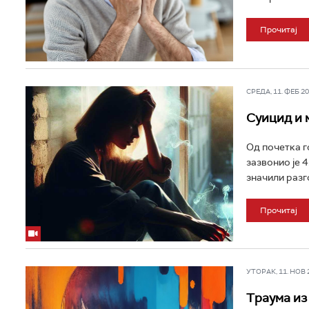
Прочитај
СРЕДА, 11. ФЕБ 202
Суицид и 
Од почетка г
зазвонио је 4
значили разг
Прочитај
УТОРАК, 11. НОВ 20
Tраума из