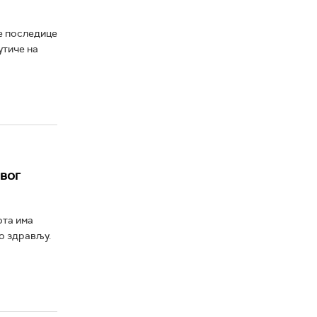
е последице
утиче на
овог
ота има
о здрављу.