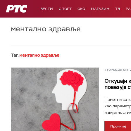
РТС
ВЕСТИ
СПОРТ
OKO
МАГАЗИН
ТВ
Р
ментално здравље
Таг:
ментално здравље
УТОРАК, 28. АПР 20
Откуцаји 
повезује 
Паметни сато
као параметр
и дијагностик
Прочитај