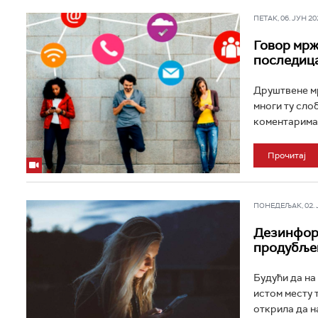
ПЕТАК, 06. ЈУН 202
Говор мрж
последиц
Друштвене м
многи ту сло
коментарима.
Прочитај
ПОНЕДЕЉАК, 02. ЈУ
Дезинформ
продубље
Будући да на
истом месту 
открила да н