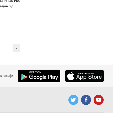
а. И колико
Један од
>
кацију