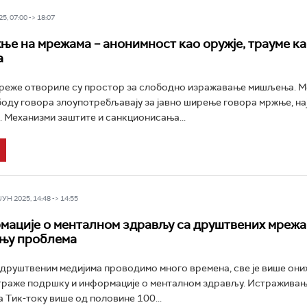
5, 07:00 -> 18:07
ње на мрежама – анонимност као оружје, трауме к
а
реже отвориле су простор за слободно изражавање мишљења. М
боду говора злоупотребљавају за јавно ширење говора мржње, на
 Механизми заштите и санкционисања...
Н 2025, 14:48 -> 14:55
ације о менталном здрављу са друштвених мрежа 
њу проблема
 друштвеним медијима проводимо много времена, све је више оних
траже подршку и информације о менталном здрављу. Истраживањ
а Тик-току више од половине 100...