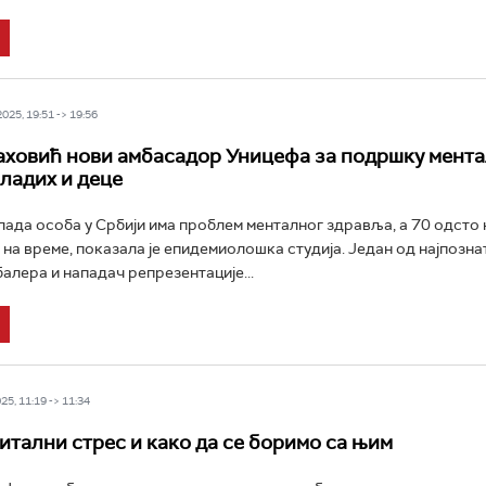
25, 19:51 -> 19:56
ховић нови амбасадор Уницефа за подршку мент
ладих и деце
лада особа у Србији има проблем менталног здравља, а 70 одсто 
 на време, показала је епидемиолошка студија. Један од најпозна
алера и нападач репрезентације...
5, 11:19 -> 11:34
гитални стрес и како да се боримо са њим