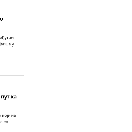
ао
еђутим,
јвише у
пут ка
 који на
а су