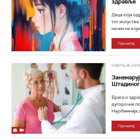
здравље
Деца која од
тог искуства 
начин на који 
Прочитај
СУБОТА, 26. ЈУЛ 20
Занемаруј
Штадиног 
Брига о здра
дугорочне по
Најобимнија з
Прочитај