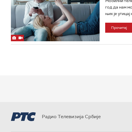
Мобилни теле
год да нам м
њих је утицај
Прочитај
Радио Телевизија Србије