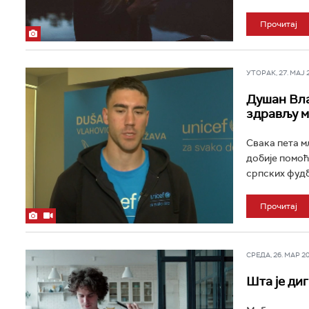
Прочитај
УТОРАК, 27. МАЈ 20
Душан Вла
здрављу м
Свака пета м
добије помоћ
српских фудб
Прочитај
СРЕДА, 26. МАР 202
Шта је ди