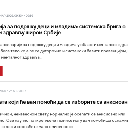
Р 2026, 09:33 -> 09:36
ја за подршку деци и младима: системска брига о
 здрављу широм Србије
нцеларије за подршку деци и младима у области менталног здра
добила тело које ће се дугорочно и системски бавити превенцијом
менталног здравља...
26, 17:16 -> 20:37
ета који ће вам помоћи да се изборите са анксиоз
ичном, неизвесном свету, нормално је осећати се анксиозно или
о. Ове научно поткрепљене технике могу вам помоћи да оснажи
 стрес и пронађете мало смирености...