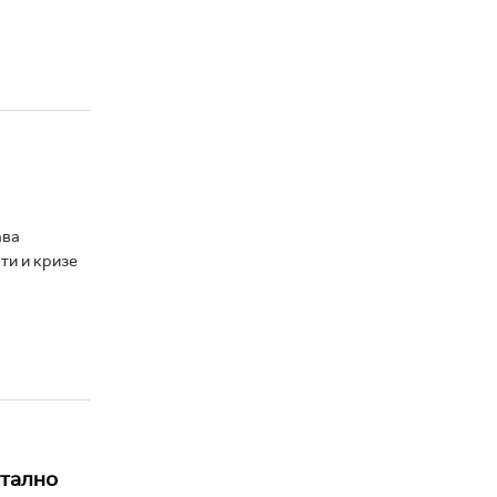
ава
ти и кризе
нтално