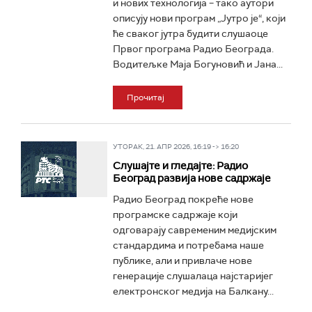
и нових технологија – тако аутори
описују нови програм „Јутро је“, који
ће сваког јутра будити слушаоце
Првог програма Радио Београда.
Водитељке Маја Богуновић и Јана...
Прочитај
УТОРАК, 21. АПР 2026, 16:19 -> 16:20
Слушајте и гледајте: Радио
Београд развија нове садржаје
Радио Београд покреће нове
програмске садржаје који
одговарају савременим медијским
стандардима и потребама наше
публике, али и привлаче нове
генерације слушалаца најстаријег
електронског медија на Балкану...