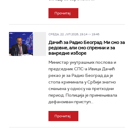
Прочитај
СРЕДА, 22. ЈУЛ 2026, 19:14 -> 19:46
Дачић за Радио Београд: Ми смо за
редовне, али смо спремни и за
ванредне изборе
Министар унутрашњих послова и
председник СПС-а Ивица Дачић
рекао је за Радио Београд да је
стопа криминала у Србији знатно
смањена у односу на претходни
период. Полиција је примењивала
дефанзиван приступ...
Прочитај