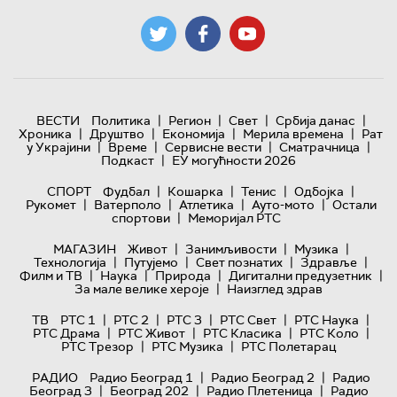
|
|
|
|
ВЕСТИ
Политика
Регион
Свет
Србија данас
|
|
|
|
Хроника
Друштво
Економија
Мерила времена
Рат
|
|
|
|
у Украјини
Време
Сервисне вести
Сматрачница
|
Подкаст
ЕУ могућности 2026
|
|
|
|
СПОРТ
Фудбал
Кошарка
Тенис
Одбојка
|
|
|
|
Рукомет
Ватерполо
Атлетика
Ауто-мото
Остали
|
спортови
Меморијал РТС
|
|
|
МАГАЗИН
Живот
Занимљивости
Музика
|
|
|
|
Технологијa
Путујемо
Свет познатих
Здравље
|
|
|
|
Филм и ТВ
Наука
Природа
Дигитални предузетник
|
За мале велике хероје
Наизглед здрав
|
|
|
|
|
ТВ
РТС 1
РТС 2
РТС 3
РТС Свет
РТС Наука
|
|
|
|
РТС Драма
РТС Живот
РТС Класика
РТС Коло
|
|
РТС Трезор
РТС Музика
РТС Полетарац
|
|
РАДИО
Радио Београд 1
Радио Београд 2
Радио
|
|
|
Београд 3
Београд 202
Радио Плетеница
Радио