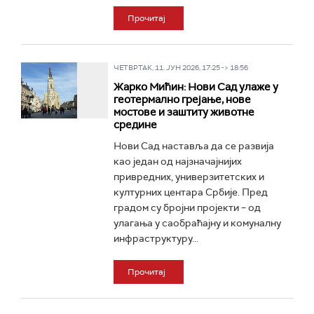
Прочитај
ЧЕТВРТАК, 11. ЈУН 2026, 17:25 -> 18:56
Жарко Мићин: Нови Сад улаже у
геотермално грејање, нове
мостове и заштиту животне
средине
Нови Сад наставља да се развија
као један од најзначајнијих
привредних, универзитетских и
културних центара Србије. Пред
градом су бројни пројекти – од
улагања у саобраћајну и комуналну
инфраструктуру...
Прочитај