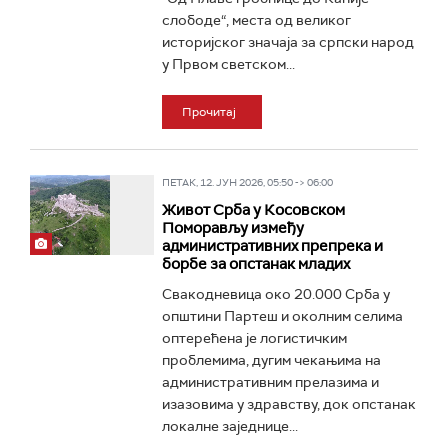
слободе“, места од великог
историјског значаја за српски народ
у Првом светском...
Прочитај
ПЕТАК, 12. ЈУН 2026, 05:50 -> 06:00
Живот Срба у Косовском
Поморављу између
административних препрека и
борбе за опстанак младих
Свакодневица око 20.000 Срба у
општини Партеш и околним селима
оптерећена је логистичким
проблемима, дугим чекањима на
административним прелазима и
изазовима у здравству, док опстанак
локалне заједнице...