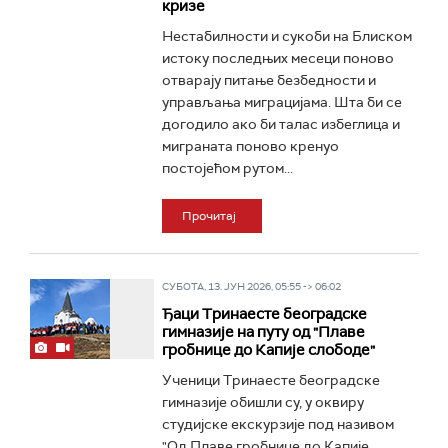
кризе
Нестабилности и сукоби на Блиском
истоку последњих месеци поново
отварају питање безбедности и
управљања миграцијама. Шта би се
догодило ако би талас избеглица и
миграната поново кренуо
постојећом рутом...
Прочитај
СУБОТА, 13. ЈУН 2026, 05:55 -> 06:02
Ђаци Тринаесте београдске
гимназије на путу од "Плаве
гробнице до Капије слободе"
Ученици Тринаесте београдске
гимназије обишли су, у оквиру
студијске екскурзије под називом
"Од Плаве гробнице до Капије