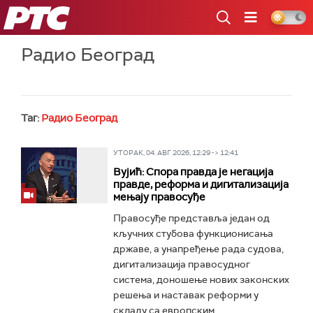
РТС
Радио Београд
Таг:
Радио Београд
УТОРАК, 04. АВГ 2026, 12:29 -> 12:41
Вујић: Спора правда је негација
правде, реформа и дигитализација
мењају правосуђе
Правосуђе представља један од
кључних стубова функционисања
државе, а унапређење рада судова,
дигитализација правосудног
система, доношење нових законских
решења и наставак реформи у
складу са европским...