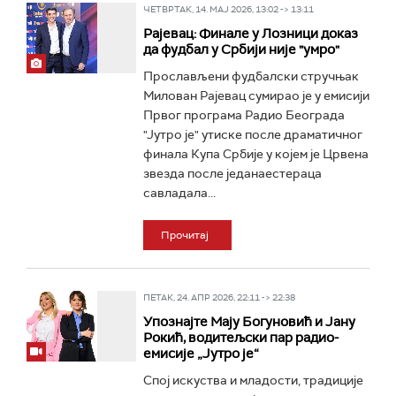
ЧЕТВРТАК, 14. МАЈ 2026, 13:02 -> 13:11
Рајевац: Финале у Лозници доказ
да фудбал у Србији није "умро"
Прослављени фудбалски стручњак
Милован Рајевац сумирао је у емисији
Првог програма Радио Београда
"Јутро је" утиске после драматичног
финала Купа Србије у којем је Црвена
звезда после једанаестераца
савладала...
Прочитај
ПЕТАК, 24. АПР 2026, 22:11 -> 22:38
Упознајте Мају Богуновић и Јану
Рокић, водитељски пар радио-
емисије „Јутро је“
Спој искуства и младости, традиције