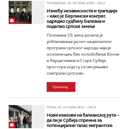
ПОНЕДЕЉАК, 13. ЈУЛ 2026, 20:00 -> 20:21
Између независности и трагедије
– како је Берлински конгрес
одредио судбину Балкана и
поделио српске земље
Половина 19. века донела је
уобличавање јасног националног
програма српског народа чији је
основни циљ био ослобођење Босне
и Херцеговине и Старе Србије,
простора који су се несумњиво
сматрали српским...
Прочитај
ПЕТАК, 26. ЈУН 2026, 08:51 -> 09:13
Нови изазови на балканској рути –
да ли је Србија спремна за
потенцијални талас мигрантске