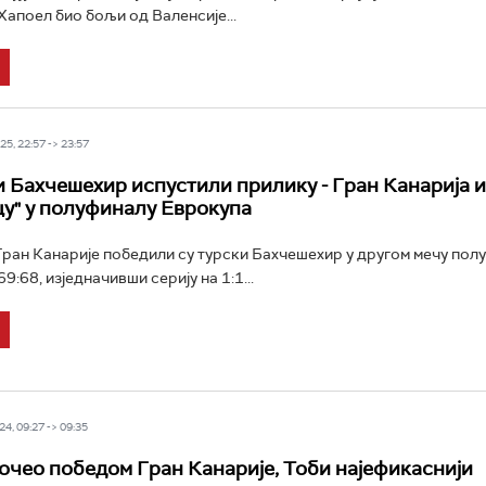
 Хапоел био бољи од Валенсије...
5, 22:57 -> 23:57
 Бахчешехир испустили прилику - Гран Канарија 
цу" у полуфиналу Еврокупа
ан Канарије победили су турски Бахчешехир у другом мечу пол
9:68, изједначивши серију на 1:1...
4, 09:27 -> 09:35
очео победом Гран Канарије, Тоби најефикаснији