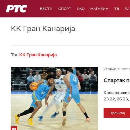
РТС
ВЕСТИ
СПОРТ
OKO
МАГАЗИН
ТВ
Р
КК Гран Канарија
Таг:
КК Гран Канарија
УТОРАК, 21. ОКТ 20
Спартак п
Кошаркаши су
23:22, 26:23,
Прочитај