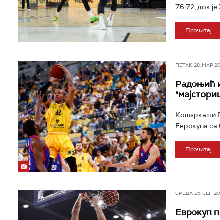
76:72, док је
Прочитај
ПЕТАК, 28. МАР 202
Радоњић и
"мајстори
Кошаркаши Гр
Еврокупа са 6
Прочитај
СРЕДА, 25. СЕП 202
Еврокуп п