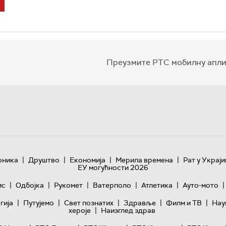
Преузмите РТС мобилну апли
|
|
|
|
оника
Друштво
Економија
Мерила времена
Рат у Украји
ЕУ могућности 2026
|
|
|
|
|
|
ис
Одбојка
Рукомет
Ватерполо
Атлетика
Ауто-мото
|
|
|
|
|
гијa
Путујемо
Свет познатих
Здравље
Филм и ТВ
Нау
|
хероје
Наизглед здрав