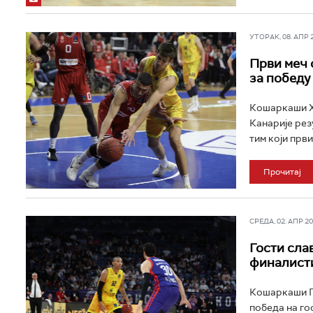
УТОРАК, 08. АПР 20
Први меч 
за победу
Кошаркаши Ха
Канарије резу
тим који први
Прочитај
СРЕДА, 02. АПР 202
Гости сла
финалист
Кошаркаши Гр
победа на го