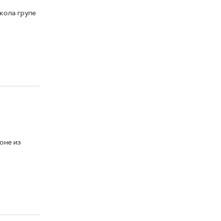
кола групе
оне из