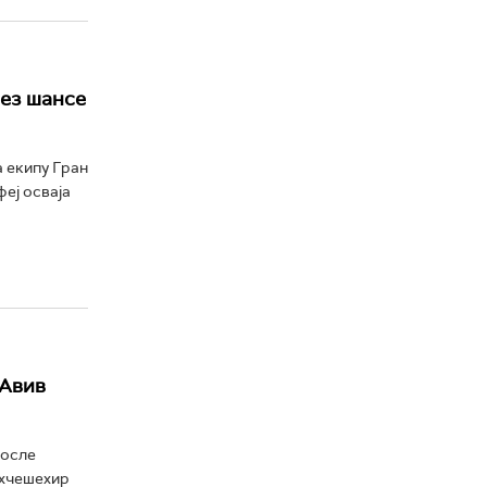
без шансе
 екипу Гран
феј осваја
 Авив
после
ахчешехир