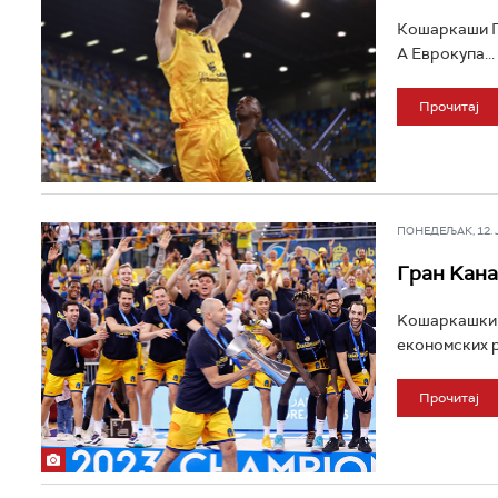
Кошаркаши Гр
А Еврокупа...
Прочитај
ПОНЕДЕЉАК, 12. ЈУ
Гран Kана
Kошаркашки к
економских р
Прочитај