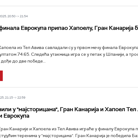
25, 20:50 -> 21:54
финала Еврокупа припао Хапоелу, Гран Канарија 
поела из Тел Авива савладали су у првом мечу финала Еврокупа
лтатом 74:65. Следећа утакмица игра се у петак у Шпанији, а тро
 дође до две победе...
5, 21:15 -> 22:59
вили у "мајсторицама", Гран Канарија и Хапоел Тел
и Еврокупа
ан Канарије и Хапоела из Тел Авива играће у финалу Еврокупа 
стујућим теренима у "мајсторицама". Гран Канарија је победила Б