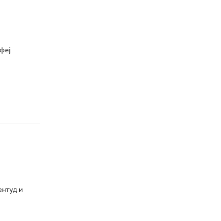
феј
ентуд и