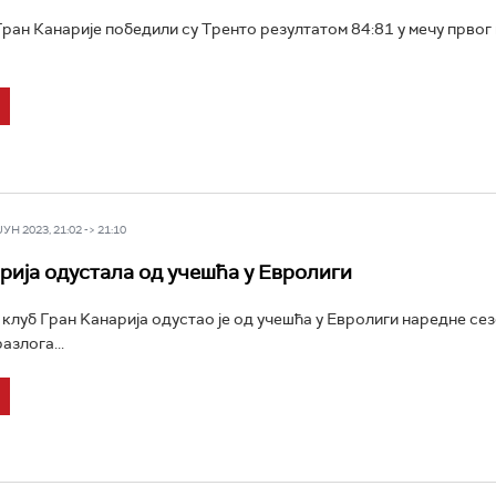
ан Канарије победили су Тренто резултатом 84:81 у мечу првог 
Н 2023, 21:02 -> 21:10
рија одустала од учешћа у Евролиги
луб Гран Kанарија одустао је од учешћа у Евролиги наредне сез
азлога...