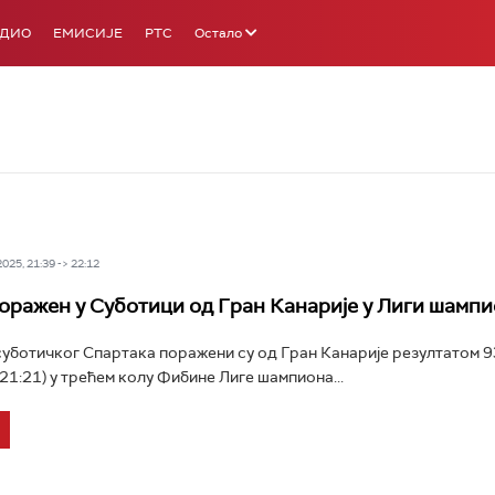
АДИО
ЕМИСИЈЕ
РТС
Остало
25, 21:39 -> 22:12
оражен у Суботици од Гран Канарије у Лиги шамп
ботичког Спартака поражени су од Гран Канарије резултатом 93
 21:21) у трећем колу Фибине Лиге шампиона...