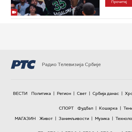
Прочитај
Радио Телевизија Србије
|
|
|
|
ВЕСТИ
Политика
Регион
Свет
Србија данас
Хр
|
|
СПОРТ
Фудбал
Кошарка
Тен
|
|
|
МАГАЗИН
Живот
Занимљивости
Музика
Техноло