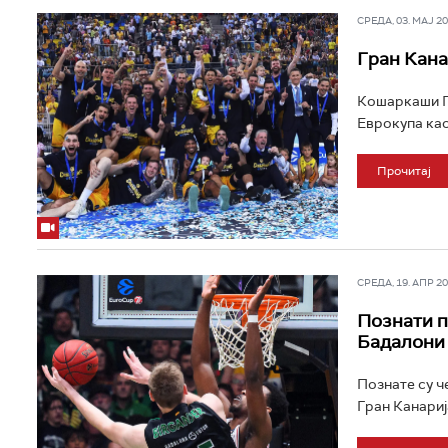
СРЕДА, 03. МАЈ 202
Гран Кана
Кошаркаши Гр
Еврокупа као 
Прочитај
СРЕДА, 19. АПР 202
Познати п
Бадалони
Познате су ч
Гран Канарија