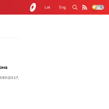
Lat
Eng
иона
:83 (23:17,