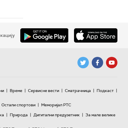
кацију
|
|
|
|
|
ни
Време
Сервисне вести
Сматрачница
Подкаст
|
Остали спортови
Меморијал РТС
|
|
|
ка
Природа
Дигитални предузетник
За мале велике