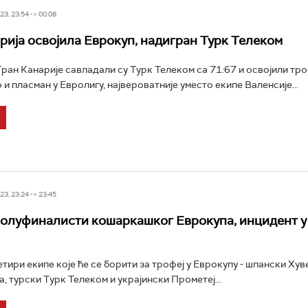
3, 23:54 -> 00:08
рија освојила Еврокуп, надигран Турк Телеком
ан Канарије савладали су Турк Телеком са 71:67 и освојили тро
и пласман у Евролигу, највероватније уместо екипе Валенсије...
3, 23:24 -> 23:45
олуфиналисти кошаркашког Еврокупа, инцидент у
етири екипе које ће се борити за трофеј у Еврокупу - шпански Хув
, турски Турк Телеком и украјински Прометеј...