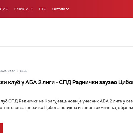
АДИО
ЕМИСИЈЕ
РТС
Остало
025, 16:54 -> 18:38
ки клуб у АБА 2 лиги - СПД Раднички заузео Циб
уб СПД Раднички из Крагујевца нови је учесник АБА 2 лиге у се
он што се загребачка Цибона повукла из овог такмичења, објавље