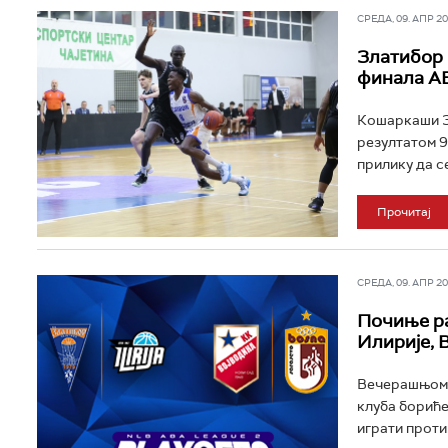
СРЕДА, 09. АПР 202
Златибор 
финала А
Кошаркаши Зл
резултатом 9
прилику да с
Прочитај
СРЕДА, 09. АПР 202
Почиње ра
Илирије, 
Вечерашњом у
клуба бориће
играти проти