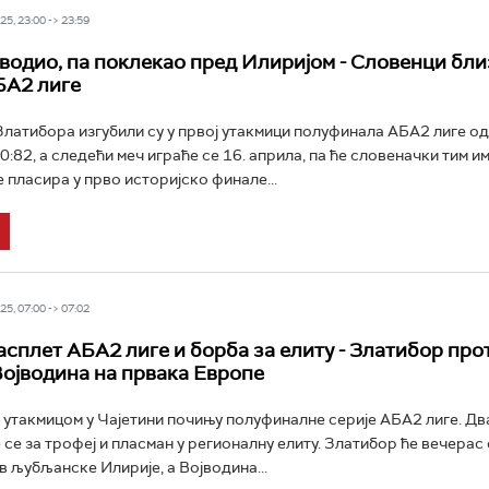
5, 23:00 -> 23:59
водио, па поклекао пред Илиријом - Словенци бли
БА2 лиге
атибора изгубили су у првој утакмици полуфинала АБА2 лиге од
0:82, а следећи меч играће се 16. априла, па ће словеначки тим и
е пласира у прво историјско финале...
5, 07:00 -> 07:02
сплет АБА2 лиге и борба за елиту - Златибор про
Војводина на првака Европе
такмицом у Чајетини почињу полуфиналне серије АБА2 лиге. Дв
 се за трофеј и пласман у регионалну елиту. Златибор ће вечерас
в љубљанске Илирије, а Војводина...