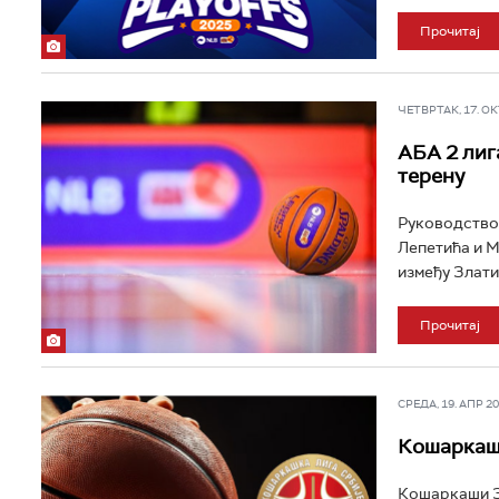
Прочитај
ЧЕТВРТАК, 17. ОКТ
АБА 2 лиг
терену
Руководство 
Лепетића и М
између Злати
Прочитај
СРЕДА, 19. АПР 202
Кошаркаши
Кошаркаши Зл