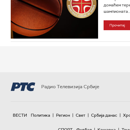
домаћем тере
шампионата..
Прочитај
Радио Телевизија Србије
|
|
|
|
ВЕСТИ
Политика
Регион
Свет
Србија данас
Хр
|
|
СПОРТ
Фудбал
Кошарка
Тен