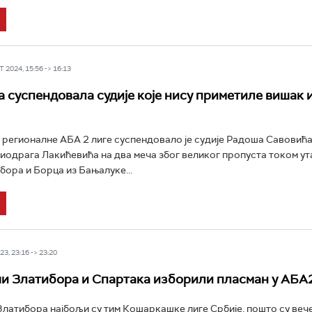
 2024, 15:56 -> 16:13
а суспендовала судије које нису приметиле вишак 
регионалне АБА 2 лиге суспендовало је судије Радоша Савовића
иодрага Лакићевића на два меча због великог пропуста током у
бора и Борца из Бањалуке...
3, 23:16 -> 23:20
 Златибора и Спартака изборили пласман у АБА2
атибора најбољи су тим Кошаркашке лиге Србије, пошто су веч