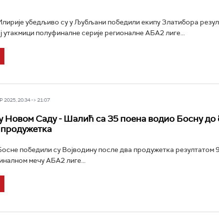
лирије убедљиво су у Љубљани победили екипу Златибора резу
ој утакмици полуфиналне серије регионалне АБА2 лиге...
 2025, 20:34 -> 21:07
у Новом Саду - Шалић са 35 поена водио Босну до 
 продужетка
сне победили су Војводину после два продужетка резултатом 9
налном мечу АБА2 лиге...