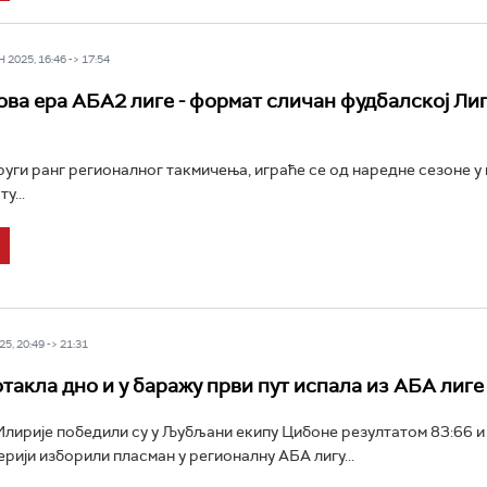
2025, 16:46 -> 17:54
ва ера АБА2 лиге - формат сличан фудбалској Ли
руги ранг регионалног такмичења, играће се од наредне сезоне у
у...
5, 20:49 -> 21:31
такла дно и у баражу први пут испала из АБА лиге
ирије победили су у Љубљани екипу Цибоне резултатом 83:66 и 
ерији изборили пласман у регионалну АБА лигу...