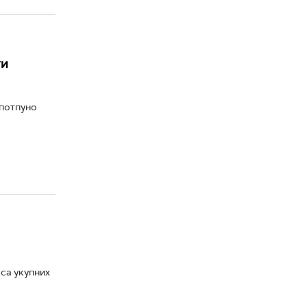
ги
 потпуно
са укупних