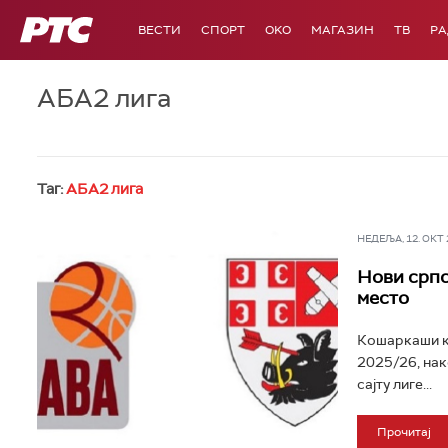
РТС
ВЕСТИ
СПОРТ
OKO
МАГАЗИН
ТВ
Р
АБА2 лига
Таг:
АБА2 лига
НЕДЕЉА, 12. ОКТ 2
Нови српс
место
Кошаркаши кл
2025/26, нак
сајту лиге...
Прочитај