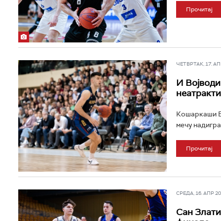
Прочитај
ЧЕТВРТАК, 17. АПР
И Војводи
неатракти
Кошаркаши Бо
мечу надиграл
Прочитај
СРЕДА, 16. АПР 202
Сан Злати