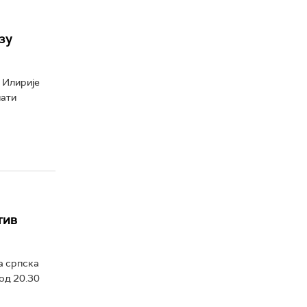
зу
 Илирије
мати
тив
а српска
 од 20.30