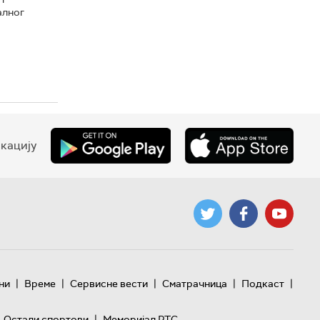
алног
кацију
|
|
|
|
|
ни
Време
Сервисне вести
Сматрачница
Подкаст
|
Остали спортови
Меморијал РТС