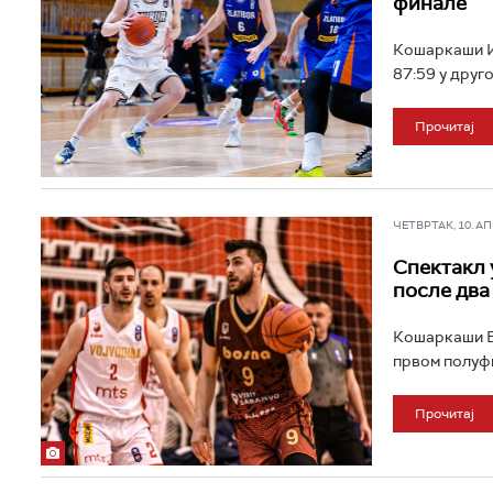
финале
Кошаркаши И
87:59 у друг
Прочитај
ЧЕТВРТАК, 10. АПР
Спектакл 
после два
Кошаркаши Бо
првом полуфи
Прочитај