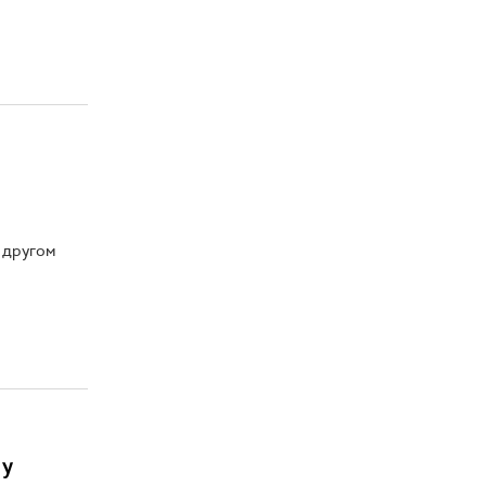
 другом
 у