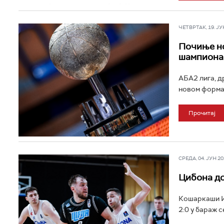
ЧЕТВРТАК, 19. ЈУН 
Почиње но
шампиона
АБА2 лига, д
новом формат
Прочитај
СРЕДА, 04. ЈУН 202
Цибона до
Кошаркаши Ил
2:0 у бараж с