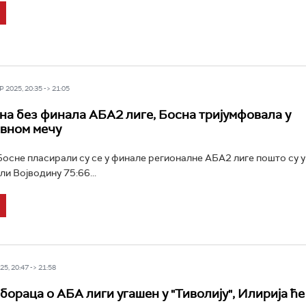
 2025, 20:35 -> 21:05
на без финала АБА2 лиге, Босна тријумфовала у
вном мечу
сне пласирали су се у финале регионалне АБА2 лиге пошто су у
и Војводину 75:66...
5, 20:47 -> 21:58
бораца о АБА лиги угашен у "Тиволију", Илирија ће