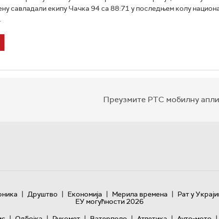
ну савладали екипу Чачка 94 са 88:71 у последњем колу национ
.
Преузмите РТС мобилну апли
|
|
|
|
оника
Друштво
Економија
Мерила времена
Рат у Украји
ЕУ могућности 2026
|
|
|
|
|
|
ис
Одбојка
Рукомет
Ватерполо
Атлетика
Ауто-мото