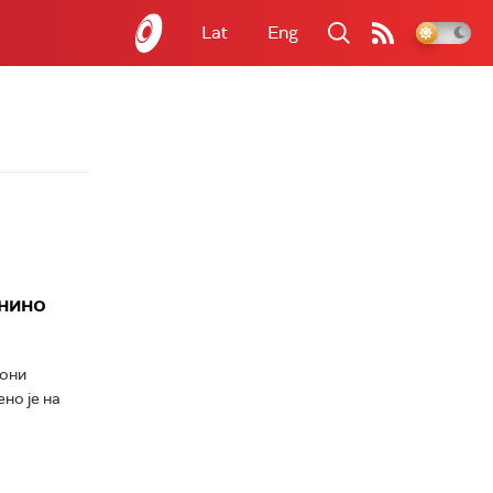
Lat
Eng
онино
зони
но је на