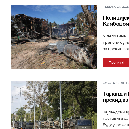
НЕДЕЉА, 14. ДЕЦ 2
Полицијск
Камбоџом
У деловима Т
пренели су м
за прекид ва
Прочитај
СУБОТА, 13. ДЕЦ 20
Тајланд и 
прекид ва
Тајландски в
наставити са
буду угрожен