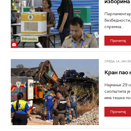
изборима
Парламентарн
безбедности,
спремна...
Прочитај
СРЕДА, 14. ЈАН 202
Кран пао 
Најмање 29 ос
саопштила је
има тешке по
Прочитај