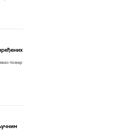
овређених
азвао пожар
кључним