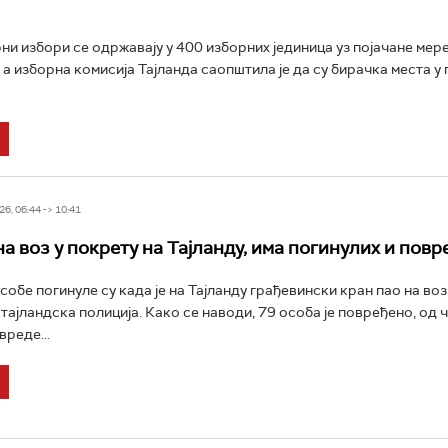
и избори се одржавају у 400 изборних јединица уз појачане мер
 а изборна комисија Тајланда саопштила је да су бирачка места у
6, 06:44 -> 10:41
на воз у покрету на Тајланду, има погинулих и пов
обе погинуле су када је на Тајланду грађевински кран пао на воз 
 тајландска полиција. Како се наводи, 79 особа је повређено, од 
вреде...