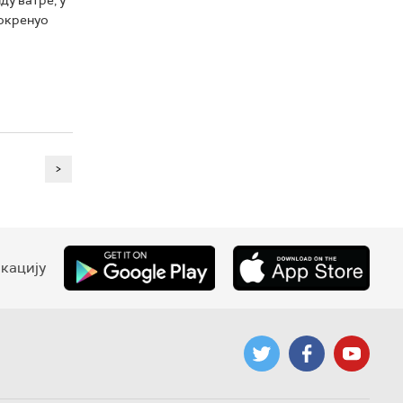
покренуо
>
кацију