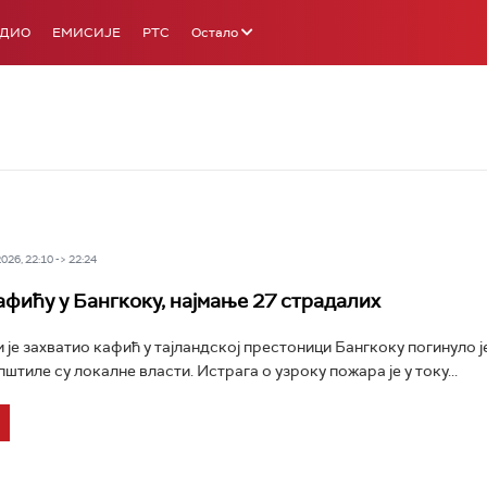
АДИО
ЕМИСИЈЕ
РТС
Остало
26, 22:10 -> 22:24
афићу у Бангкоку, најмање 27 страдалих
и је захватио кафић у тајландској престоници Бангкоку погинуло ј
штиле су локалне власти. Истрага о узроку пожара је у току...