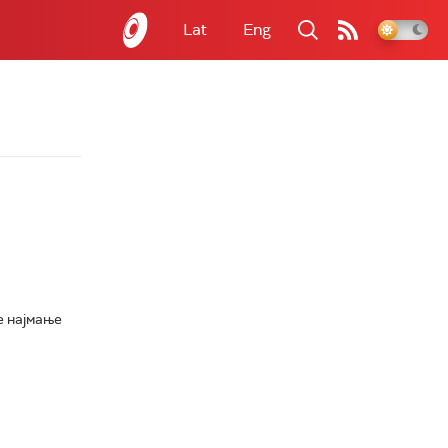
Lat
Eng
е најмање