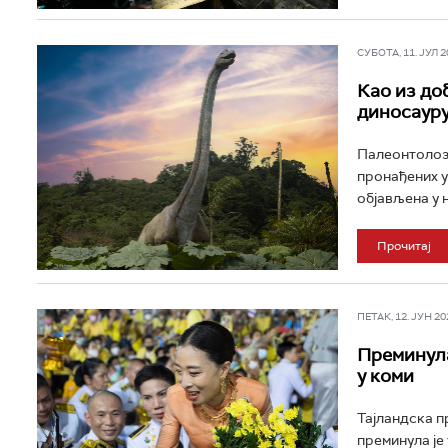
СУБОТА, 11. ЈУЛ 20
Као из до
диносаур
Палеонтолози
пронађених у
објављена у н
Прочитај
ПЕТАК, 12. ЈУН 202
Преминула
у коми
Тајландска п
преминула је