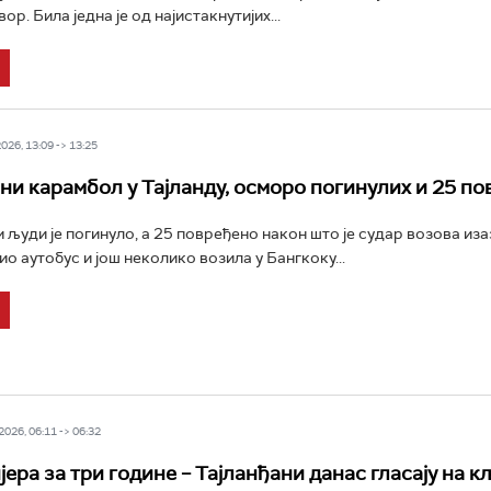
р. Била једна је од најистакнутијих...
26, 13:09 -> 13:25
ни карамбол у Тајланду, осморо погинулих и 25 п
 људи је погинуло, а 25 повређено након што је судар возова из
тио аутобус и још неколико возила у Бангкоку...
026, 06:11 -> 06:32
јера за три године – Тајланђани данас гласају на 