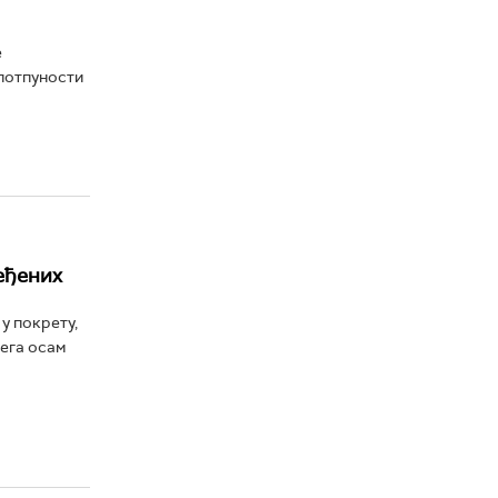
е
 потпуности
ређених
у покрету,
чега осам