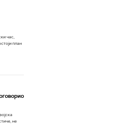
ки час,
остоји план
договорио
војска
тиче, не