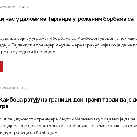
025, 07:31 -> 14:37
и час у деловима Тајланда угроженим борбама са
ајланда који су угрожени борбама са Камбоџом уведен je полицијс
едији. Тајландски премијер Анутин Чарнвиракул изјавио је да не п
тре са суседном Камбоџом...
25, 08:06 -> 13:43
Камбоџа ратују на граници, док Трамп тврди да је 
тре
ршилац дужности премијера Анутин Чарнвиракул изјавио је да ће 
 акцијама све док територија и становништво земље више, како ис
и дуж границе са Камбоџом...