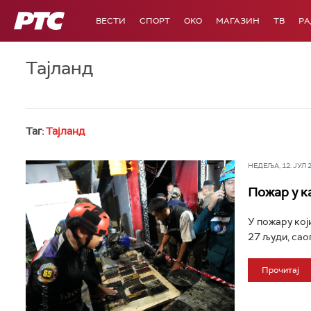
РТС
ВЕСТИ
СПОРТ
OKO
МАГАЗИН
ТВ
Р
Тајланд
Таг:
Тајланд
НЕДЕЉА, 12. ЈУЛ 20
Пожар у к
У пожару кој
27 људи, саоп
Прочитај