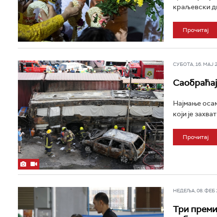
краљевски дво
Прочитај
СУБОТА, 16. МАЈ 20
Саобраћај
Најмање осам
који је захва
Прочитај
НЕДЕЉА, 08. ФЕБ 2
Три преми