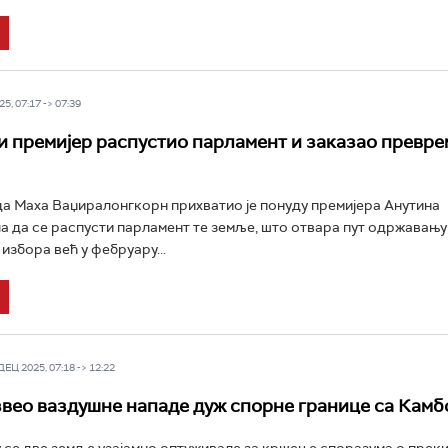
5, 07:17 -> 07:39
и премијер распустио парламент и заказао превр
а Маха Ваџиралонгкорн прихватио је понуду премијера Анутина
 да се распусти парламент те земље, што отвара пут одржавању
избора већ у фебруару...
Ц 2025, 07:18 -> 12:22
звео ваздушне нападе дуж спорне границе са Кам
 се две земље узајамно оптуживале за кршење споразума о прекид