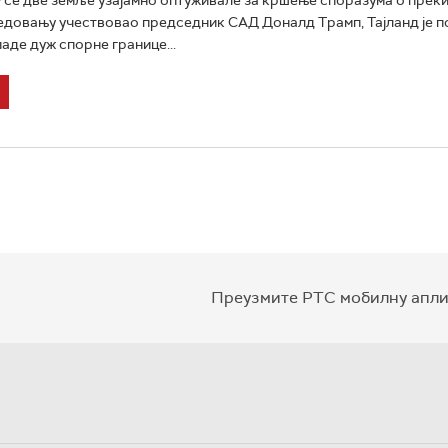
редовању учествовао председник САД Доналд Трамп, Тајланд је 
аде дуж спорне границе...
Преузмите РТС мобилну апли