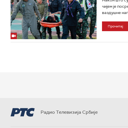
чијем је пос
ваздушне нап
Прочитај
Радио Телевизија Србије