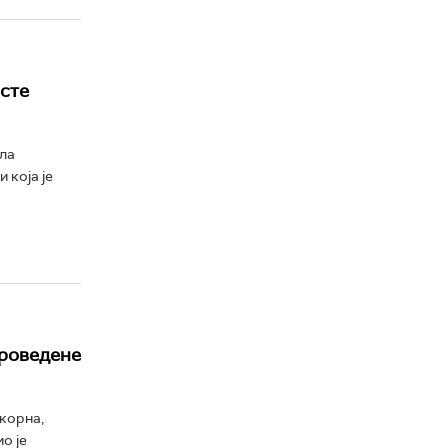
рсте
ла
 која је
проведене
корна,
о је