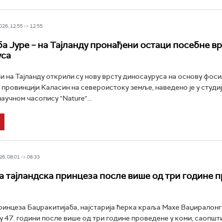
26, 12:55 -> 12:55
ба Јуре – на Тајланду пронађени остаци посебне в
уса
 на Тајланду открили су нову врсту диносауруса на основу фоси
 провинцији Kаласин на североистоку земље, наведено је у студији
аучном часопису "Nature"...
6, 08:01 -> 08:33
 тајландска принцеза после више од три године 
ринцеза Баџракитијаба, најстарија ћерка краља Махе Ваџиралонг
 у 47. години после више од три године проведене у коми, саопшти