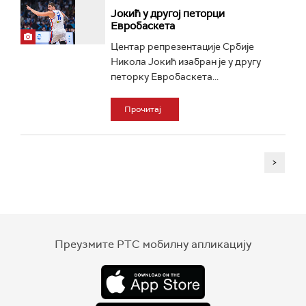
Јокић у другој петорци
Евробаскета
Центар репрезентације Србије
Никола Јокић изабран је у другу
петорку Евробаскета...
Прочитај
>
Преузмите РТС мобилну апликацију