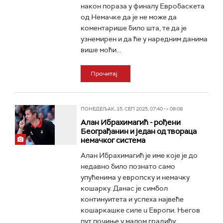
након пораза у финалу Евробаскета
од Немачке да је не може да
коментарише било шта, те да је
узнемирен и да ће у наредним данима
више моћи...
Прочитај
ПОНЕДЕЉАК, 15. СЕП 2025, 07:40 -> 08:08
Алан Ибрахимагић - рођени
Београђанин и један од твораца
немачког система
Алан Ибрахимагић је име које је до
недавно било познато само
упућенима у европску и немачку
кошарку. Данас је симбол
континуитета и успеха највеће
кошаркашкe силe u Европи. Његов
пут почиње у малом градићу...