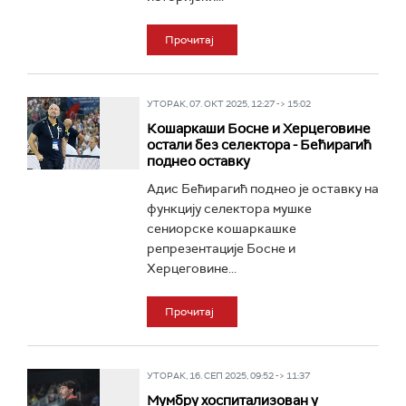
Прочитај
УТОРАК, 07. ОКТ 2025, 12:27 -> 15:02
Кошаркаши Босне и Херцеговине
остали без селектора - Бећирагић
поднео оставку
Адис Бећирагић поднео је оставку на
функцију селектора мушке
сениорске кошаркашке
репрезентације Босне и
Херцеговине...
Прочитај
УТОРАК, 16. СЕП 2025, 09:52 -> 11:37
Мумбру хоспитализован у