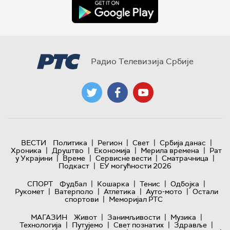
Радио Телевизија Србије
|
|
|
|
ВЕСТИ
Политика
Регион
Свет
Србија данас
|
|
|
|
Хроника
Друштво
Економија
Мерила времена
Рат
|
|
|
|
у Украјини
Време
Сервисне вести
Сматрачница
|
Подкаст
ЕУ могућности 2026
|
|
|
|
СПОРТ
Фудбал
Кошарка
Тенис
Одбојка
|
|
|
|
Рукомет
Ватерполо
Атлетика
Ауто-мото
Остали
|
спортови
Меморијал РТС
|
|
|
МАГАЗИН
Живот
Занимљивости
Музика
|
|
|
|
Технологијa
Путујемо
Свет познатих
Здравље