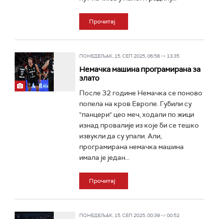
Прочитај
ПОНЕДЕЉАК, 15. СЕП 2025, 06:58 -> 13:35
Немачка машина програмирана за
злато
После 32 године Немачка се поново
попела на кров Европе. Губили су
"панцери" цео меч, ходали по жици
изнад провалије из које би се тешко
извукли да су упали. Али,
програмирана немачка машина
имала је један...
Прочитај
ПОНЕДЕЉАК, 15. СЕП 2025, 00:39 -> 00:52