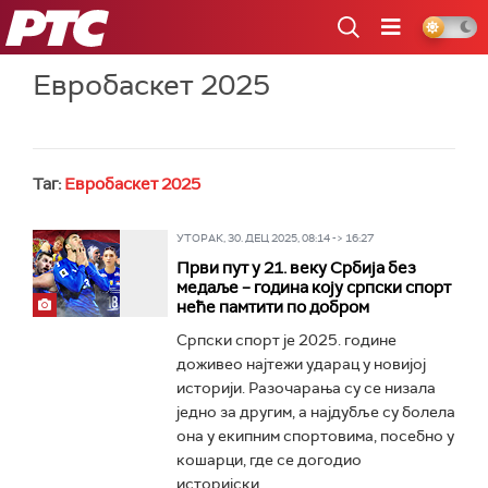
РТС
Евробаскет 2025
Таг:
Евробаскет 2025
УТОРАК, 30. ДЕЦ 2025, 08:14 -> 16:27
Први пут у 21. веку Србија без
медаље – година коју српски спорт
неће памтити по добром
Српски спорт је 2025. године
доживео најтежи ударац у новијој
историји. Разочарања су се низала
једно за другим, а најдубље су болела
она у екипним спортовима, посебно у
кошарци, где се догодио
историјски...