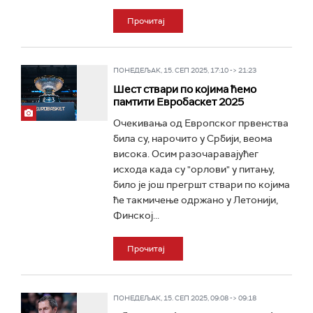
Прочитај
ПОНЕДЕЉАК, 15. СЕП 2025, 17:10 -> 21:23
Шест ствари по којима ћемо
памтити Евробаскет 2025
Очекивања од Европског првенства
била су, нарочито у Србији, веома
висока. Осим разочаравајућег
исхода када су "орлови" у питању,
било је још прегршт ствари по којима
ће такмичење одржано у Летонији,
Финској...
Прочитај
ПОНЕДЕЉАК, 15. СЕП 2025, 09:08 -> 09:18