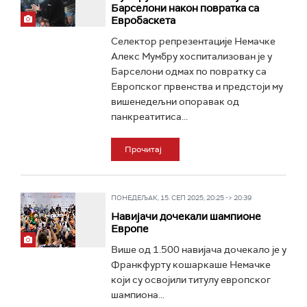
Барселони након повратка са
Евробаскета
Селектор репрезентације Немачке
Алекс Мумбру хоспитализован је у
Барселони одмах по повратку са
Европског првенства и предстоји му
вишенедељни опоравак од
панкреатитиса...
Прочитај
ПОНЕДЕЉАК, 15. СЕП 2025, 20:25 -> 20:39
Навијачи дочекали шампионе
Европе
Више од 1.500 навијача дочекало је у
Франкфурту кошаркаше Немачке
који су освојили титулу европског
шампиона...