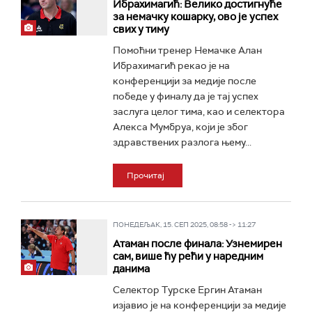
Ибрахимагић: Велико достигнуће
за немачку кошарку, ово је успех
свих у тиму
Помоћни тренер Немачке Алан
Ибрахимагић рекао је на
конференцији за медије после
победе у финалу да је тај успех
заслуга целог тима, као и селектора
Алекса Мумбруа, који је због
здравствених разлога њему...
Прочитај
ПОНЕДЕЉАК, 15. СЕП 2025, 08:58 -> 11:27
Атаман после финала: Узнемирен
сам, више ћу рећи у наредним
данима
Селектор Турске Ергин Атаман
изјавио је на конференцији за медије