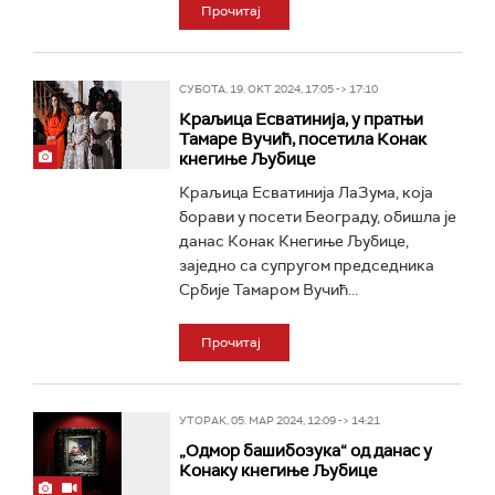
Прочитај
СУБОТА, 19. ОКТ 2024, 17:05 -> 17:10
Краљица Есватинија, у пратњи
Тамаре Вучић, посетила Конак
кнегиње Љубице
Краљица Есватинија ЛаЗума, која
борави у посети Београду, обишла је
данас Конак Кнегиње Љубице,
заједно са супругом председника
Србије Тамаром Вучић...
Прочитај
УТОРАК, 05. МАР 2024, 12:09 -> 14:21
„Одмор башибозука“ од данас у
Конаку кнегиње Љубице