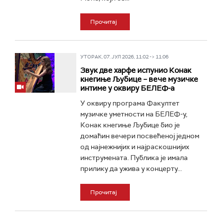
Прочитај
УТОРАК, 07. ЈУЛ 2026, 11:02 -> 11:06
Звук две харфе испунио Конак
кнегиње Љубице – вече музичке
интиме у оквиру БЕЛЕФ-а
У оквиру програма Факултет
музичке уметности на БЕЛЕФ-у,
Конак кнегиње Љубице био је
домаћин вечери посвећеној једном
од најнежнијих и најраскошнијих
инструмената. Публика је имала
прилику да ужива у концерту...
Прочитај