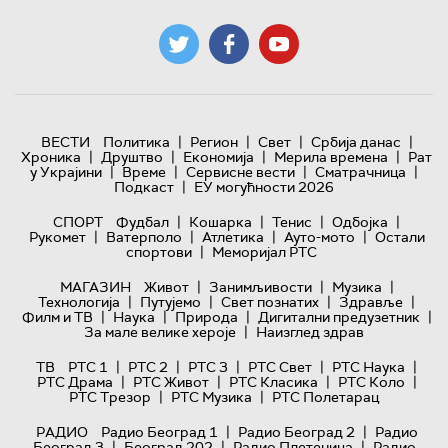
|
|
|
|
ВЕСТИ
Политика
Регион
Свет
Србија данас
|
|
|
|
Хроника
Друштво
Економија
Мерила времена
Рат
|
|
|
|
у Украјини
Време
Сервисне вести
Сматрачница
|
Подкаст
ЕУ могућности 2026
|
|
|
|
СПОРТ
Фудбал
Кошарка
Тенис
Одбојка
|
|
|
|
Рукомет
Ватерполо
Атлетика
Ауто-мото
Остали
|
спортови
Меморијал РТС
|
|
|
МАГАЗИН
Живот
Занимљивости
Музика
|
|
|
|
Технологијa
Путујемо
Свет познатих
Здравље
|
|
|
|
Филм и ТВ
Наука
Природа
Дигитални предузетник
|
За мале велике хероје
Наизглед здрав
|
|
|
|
|
ТВ
РТС 1
РТС 2
РТС 3
РТС Свет
РТС Наука
|
|
|
|
РТС Драма
РТС Живот
РТС Класика
РТС Коло
|
|
РТС Трезор
РТС Музика
РТС Полетарац
|
|
РАДИО
Радио Београд 1
Радио Београд 2
Радио
|
|
|
Београд 3
Београд 202
Радио Плетеница
Радио