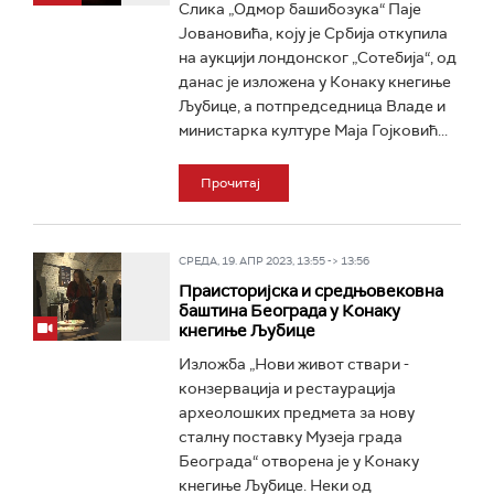
Слика „Одмор башибозука“ Паје
Јовановића, коју је Србија откупила
на аукцији лондонског „Сотебија“, од
данас је изложена у Конаку кнегиње
Љубице, а потпредседница Владе и
министарка културе Маја Гојковић...
Прочитај
СРЕДА, 19. АПР 2023, 13:55 -> 13:56
Праистoријска и средњoвековна
баштина Београда у Конаку
кнегиње Љубице
Изложба „Нови живот ствари -
конзервација и рестаурација
археолошких предмета за нову
сталну поставку Музеја града
Београда“ отворена је у Конаку
кнегиње Љубице. Неки од