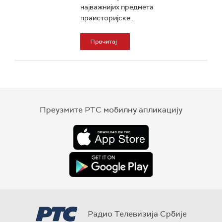
најважнијих предмета
праисторијске...
Прочитај
Преузмите РТС мобилну апликацију
Радио Телевизија Србије