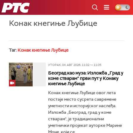
РТС
Конак кнегиње Љубице
Таг:
Конак кнегиње Љубице
УТОРАК, 04. АВГ 2026, 11:02 -> 11:05
Београд као муза: Изложба „Град у
коме стварам“ први пут у Конаку
кнегиње Љубице
Конак кнегиње Љубице овог лета
постаје место сусрета савремене
уметности и историјског наслеђа.
Изложба „Београд, град у коме
стварам", је традиционални
уметнички пројекат ауторке Марине
Моне, који се...