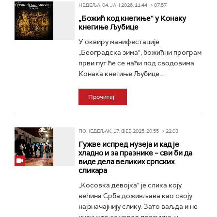
НЕДЕЉА, 04. ЈАН 2026, 11:44 -> 07:57
„Божић код кнегиње“ у Конаку
кнегиње Љубице
У оквиру манифестације
„Београдска зима", божићни програм
први пут ће се наћи под сводовима
Конака кнегиње Љубице...
Прочитај
ПОНЕДЕЉАК, 17. ФЕБ 2025, 20:55 -> 22:03
Гужве испред музеја и кад је
хладно и за празнике – сви би да
виде дела великих српских
сликара
„Косовка девојка" је слика коју
већина Срба доживљава као своју
најзначајнију слику. Зато ваљда и не