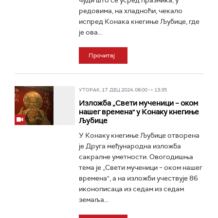
чуди што се усред празника, у
редовима, на хладноћи, чекало
испред Конака кнегиње Љубице, где
је ова...
Прочитај
УТОРАК, 17. ДЕЦ 2024, 08:00 -> 13:35
Изложба „Свети мученици – оком
нашег времена" у Конаку кнегиње
Љубице
У Конаку кнегиње Љубице отворена
је Друга међународна изложба
сакралне уметности. Овогодишња
тема је „Свети мученици – оком нашег
времена", а на изложби учествује 86
иконописаца из седам из седам
земаља...