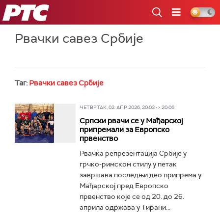
РТС
Рвачки савез Србије
Таг:
Рвачки савез Србије
ЧЕТВРТАК, 02. АПР 2026, 20:02 -> 20:06
Српски рвачи се у Мађарској
припремали за Европско
првенство
Рвачка репрезентација Србије у
грчко-римском стилу у петак
завршава последњи део припрема у
Мађарској пред Европско
првенство које се од 20. до 26.
априла одржава у Тирани...