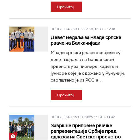
Прочитај
ПОНЕДЕЉАК, 13. ОКТ 2025, 12:38 -> 12:46
Девет медаља за младе српске
рваче на Балканијади
Млади српски рвачи освојили су
девет медаља на Балканском
првенству за пионире, кадете и
јуниоре које је одржано у Румунији,
саопштено је из РСС-а...
Прочитај
ПОНЕДЕЉАК, 15. СЕП 2025, 11:34 -> 11:42
Завршне припреме рвачке
репрезентације Србије пред
одлазак на Светско првенство