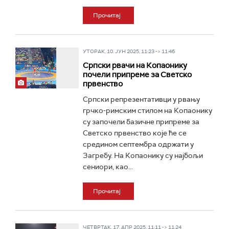
Прочитај
УТОРАК, 10. ЈУН 2025, 11:23 -> 11:46
Српски рвачи на Копаонику
почели припреме за Светско
првенство
Српски репрезентативци у рвању
грчко-римским стилом на Копаонику
су започели базичне припреме за
Светско првенство које ће се
средином септембра одржати у
Загребу. На Копаонику су најбољи
сениори, као...
Прочитај
ЧЕТВРТАК, 17. АПР 2025, 11:11 -> 11:24