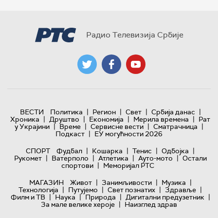
Радио Телевизија Србије
|
|
|
|
ВЕСТИ
Политика
Регион
Свет
Србија данас
|
|
|
|
Хроника
Друштво
Економија
Мерила времена
Рат
|
|
|
|
у Украјини
Време
Сервисне вести
Сматрачница
|
Подкаст
ЕУ могућности 2026
|
|
|
|
СПОРТ
Фудбал
Кошарка
Тенис
Одбојка
|
|
|
|
Рукомет
Ватерполо
Атлетика
Ауто-мото
Остали
|
спортови
Меморијал РТС
|
|
|
МАГАЗИН
Живот
Занимљивости
Музика
|
|
|
|
Технологијa
Путујемо
Свет познатих
Здравље
|
|
|
|
Филм и ТВ
Наука
Природа
Дигитални предузетник
|
За мале велике хероје
Наизглед здрав