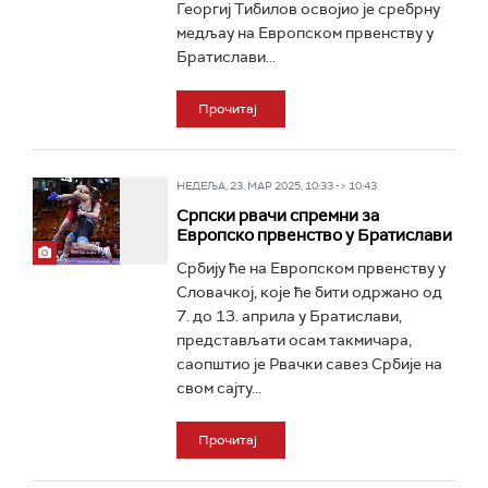
Георгиј Тибилов освојио је сребрну
медљау на Европском првенству у
Братислави...
Прочитај
НЕДЕЉА, 23. МАР 2025, 10:33 -> 10:43
Српски рвачи спремни за
Европско првенство у Братислави
Србију ће на Европском првенству у
Словачкој, које ће бити одржано од
7. до 13. априла у Братислави,
представљати осам такмичара,
саопштио је Рвачки савез Србије на
свом сајту...
Прочитај