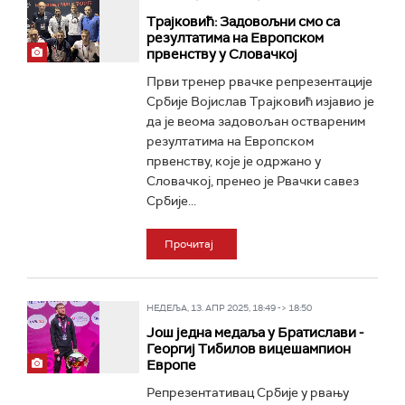
Трајковић: Задовољни смо са
резултатима на Европском
првенству у Словачкој
Први тренер рвачке репрезентације
Србије Војислав Трајковић изјавио је
да је веома задовољан оствареним
резултатима на Европском
првенству, које је одржано у
Словачкој, пренео је Рвачки савез
Србије...
Прочитај
НЕДЕЉА, 13. АПР 2025, 18:49 -> 18:50
Још једна медаља у Братислави -
Георгиј Тибилов вицешампион
Европе
Репрезентативац Србије у рвању