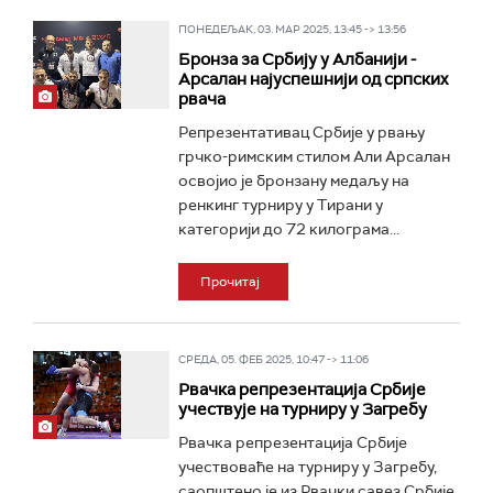
ПОНЕДЕЉАК, 03. МАР 2025, 13:45 -> 13:56
Бронза за Србију у Албанији -
Арсалан најуспешнији од српских
рвача
Репрезентативац Србије у рвању
грчко-римским стилом Али Арсалан
освојио је бронзану медаљу на
ренкинг турниру у Тирани у
категорији до 72 килограма...
Прочитај
СРЕДА, 05. ФЕБ 2025, 10:47 -> 11:06
Рвачка репрезентација Србије
учествује на турниру у Загребу
Рвачка репрезентација Србије
учествоваће на турниру у Загребу,
саопштено је из Рвачки савез Србије.