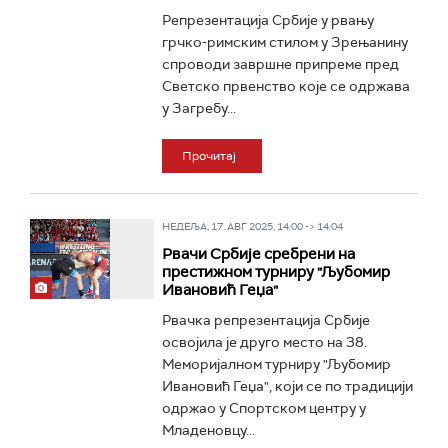
Репрезентација Србије у рвању
грчко-римским стилом у Зрењанину
спроводи завршне припреме пред
Светско првенство које се одржава
у Загребу...
Прочитај
НЕДЕЉА, 17. АВГ 2025, 14:00 -> 14:04
Рвачи Србије сребрени на
престижном турниру "Љубомир
Ивановић Геџа"
Рвачка репрезентација Србије
освојила је друго место на 38.
Меморијалном турниру "Љубомир
Ивановић Геџа", који се по традицији
одржао у Спортском центру у
Младеновцу...