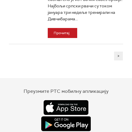
Најбољи српски рвачи су током
јануара три недеље тренирали на
Дивчибарама...
Прочитај
>
Преузмите РТС мобилну апликацију