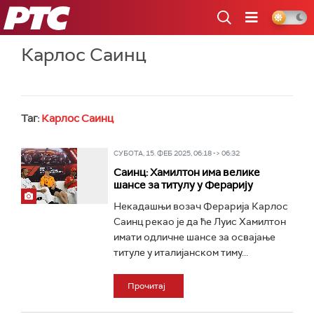
РТС
Карлос Саинц
Таг:
Карлос Саинц
СУБОТА, 15. ФЕБ 2025, 06:18 -> 06:32
Саинц: Хамилтон има велике
шансе за титулу у Ферарију
Некадашњи возач Ферарија Карлос
Саинц рекао је да ће Луис Хамилтон
имати одличне шансе за освајање
титуле у италијанском тиму...
Прочитај