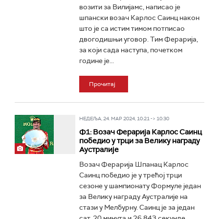
возити за Вилијамс, написао је
шпански возач Карлос Саинц након
што је са истим тимом потписао
двогодишњи уговор. Тим Ферарија,
за који сада наступа, почетком
године је...
Прочитај
НЕДЕЉА, 24. МАР 2024, 10:21 -> 10:30
Ф1: Возач Ферарија Карлос Саинц
победио у трци за Велику награду
Аустралије
Возач Ферарија Шпанац Карлос
Саинц победио је у трећој трци
сезоне у шампионату Формуле један
за Велику награду Аустралије на
стази у Мелбурну. Саинц је за један
сат, 20 минута и 26,843 секунде