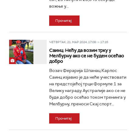
вожње у...
Прочитај
ЧЕТВРТАК, 21. МАР 2024, 17:08 -> 17:16
Саинц: Нећу да возим трку у
Мелбурну ако се не будем осећао
добро
Возач Ферарија Шпанац Карлос
Саинц изјавио је да неће учествовати
на предстојећој трци Формуле 1 за
Велику награду Аустралије ако се не
буде добро осећао током тренинга у
Мелбурну, преноси Скај спорт...
Прочитај