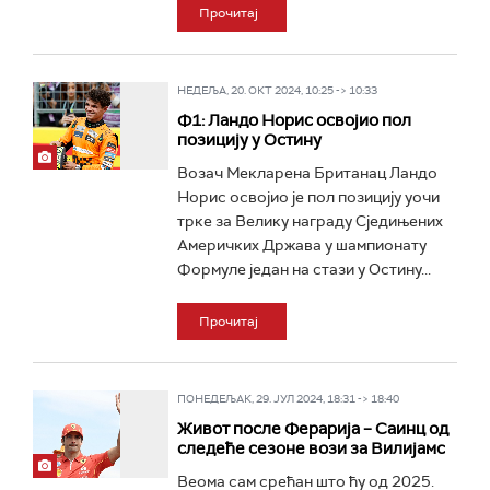
Прочитај
НЕДЕЉА, 20. ОКТ 2024, 10:25 -> 10:33
Ф1: Ландо Норис освојио пол
позицију у Остину
Возач Мекларена Британац Ландо
Норис освојио је пол позицију уочи
трке за Велику награду Сједињених
Америчких Држава у шампионату
Формуле један на стази у Остину...
Прочитај
ПОНЕДЕЉАК, 29. ЈУЛ 2024, 18:31 -> 18:40
Живот после Ферарија – Саинц од
следеће сезоне вози за Вилијамс
Веома сам срећан што ћу од 2025.