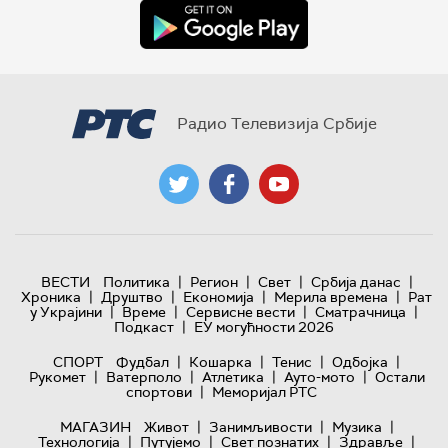
Радио Телевизија Србије
|
|
|
|
ВЕСТИ
Политика
Регион
Свет
Србија данас
|
|
|
|
Хроника
Друштво
Економија
Мерила времена
Рат
|
|
|
|
у Украјини
Време
Сервисне вести
Сматрачница
|
Подкаст
ЕУ могућности 2026
|
|
|
|
СПОРТ
Фудбал
Кошарка
Тенис
Одбојка
|
|
|
|
Рукомет
Ватерполо
Атлетика
Ауто-мото
Остали
|
спортови
Меморијал РТС
|
|
|
МАГАЗИН
Живот
Занимљивости
Музика
|
|
|
|
Технологијa
Путујемо
Свет познатих
Здравље