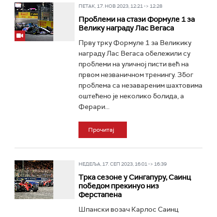
ПЕТАК, 17. НОВ 2023, 12:21 -> 12:28
Проблеми на стази Формуле 1 за
Велику награду Лас Вегаса
Прву трку Формуле 1 за Великику
награду Лас Вегаса обележили су
проблеми на уличној писти већ на
првом незваничном тренингу. Због
проблема са незавареним шахтовима
оштећено је неколико болида, а
Ферари...
Прочитај
НЕДЕЉА, 17. СЕП 2023, 16:01 -> 16:39
Трка сезоне у Сингапуру, Саинц
победом прекинуо низ
Ферстапена
Шпански возач Карлос Саинц