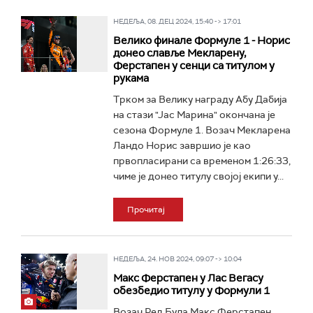
НЕДЕЉА, 08. ДЕЦ 2024, 15:40 -> 17:01
Велико финале Формуле 1 - Норис
донео славље Мекларену,
Ферстапен у сенци са титулом у
рукама
Трком за Велику награду Абу Дабија
на стази "Јас Марина" окончана је
сезона Формуле 1. Возач Мекларена
Ландо Норис завршио је као
првопласирани са временом 1:26:33,
чиме је донео титулу својој екипи у...
Прочитај
НЕДЕЉА, 24. НОВ 2024, 09:07 -> 10:04
Макс Ферстапен у Лас Вегасу
обезбедио титулу у Формули 1
Возач Ред Була Макс Ферстапен