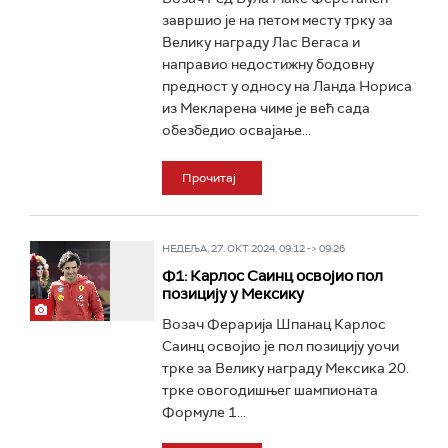
завршио је на петом месту трку за
Велику награду Лас Вегаса и
направио недостижну бодовну
предност у односу на Ланда Нориса
из Мекларена чиме је већ сада
обезбедио освајање...
Прочитај
НЕДЕЉА, 27. ОКТ 2024, 09:12 -> 09:26
Ф1: Карлос Саинц освојио пол
позицију у Мексику
Возач Ферарија Шпанац Карлос
Саинц освојио је пол позицију уочи
трке за Велику награду Мексика 20.
трке овогодишњег шампионата
Формуле 1...