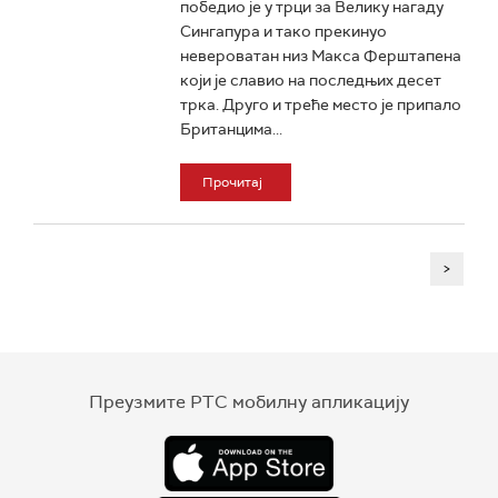
победио је у трци за Велику нагаду
Сингапура и тако прекинуо
невероватан низ Макса Ферштапена
који је славио на последњих десет
трка. Друго и треће место је припало
Британцима...
Прочитај
>
Преузмите РТС мобилну апликацију