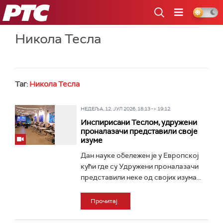
РТС
Никола Тесла
Таг:
Никола Тесла
НЕДЕЉА, 12. ЈУЛ 2026, 18:13 -> 19:12
Инспирисани Теслом, удружени
проналазачи представили своје
изуме
Дан науке обележен је у Европској
кући где су Удружени проналазачи
представили неке од својих изума...
Прочитај