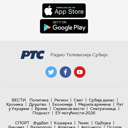
Радио Телевизија Србије
|
|
|
|
ВЕСТИ
Политика
Регион
Свет
Србија данас
|
|
|
|
Хроника
Друштво
Економија
Мерила времена
Рат
|
|
|
|
у Украјини
Време
Сервисне вести
Сматрачница
|
Подкаст
ЕУ могућности 2026
|
|
|
|
СПОРТ
Фудбал
Кошарка
Тенис
Одбојка
|
|
|
|
Рукомет
Ватерполо
Атлетика
Ауто-мото
Остали