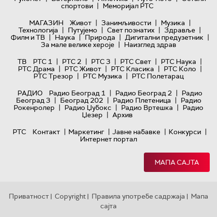
|
спортови
Меморијал РТС
|
|
|
МАГАЗИН
Живот
Занимљивости
Музика
|
|
|
|
Технологијa
Путујемо
Свет познатих
Здравље
|
|
|
|
Филм и ТВ
Наука
Природа
Дигитални предузетник
|
За мале велике хероје
Наизглед здрав
|
|
|
|
|
ТВ
РТС 1
РТС 2
РТС 3
РТС Свет
РТС Наука
|
|
|
|
РТС Драма
РТС Живот
РТС Класика
РТС Коло
|
|
РТС Трезор
РТС Музика
РТС Полетарац
|
|
РАДИО
Радио Београд 1
Радио Београд 2
Радио
|
|
|
Београд 3
Београд 202
Радио Плетеница
Радио
|
|
|
Рокенролер
Радио Џубокс
Радио Вртешка
Радио
|
Џезер
Архив
|
|
|
|
РТС
Контакт
Маркетинг
Јавне набавке
Конкурси
Интернет портал
МАПА САЈТА
Приватност
Copyright
Правила употребе садржаја
Мапа
|
|
|
сајта