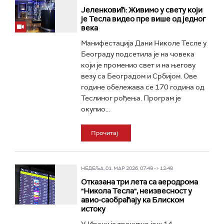
Јеленковић: Живимо у свету који
је Тесла видео пре више од једног
века
Манифестација Дани Николе Тесле у
Београду подсетила је на човека
који је променио свет и на његову
везу са Београдом и Србијом. Ове
године обележава се 170 година од
Теслиног рођења. Програм је
окупио...
Прочитај
НЕДЕЉА, 01. МАР 2026, 07:49 -> 12:48
Отказана три лета са аеродрома
"Никола Тесла", неизвесност у
авио-саобраћају ка Блиском
истоку