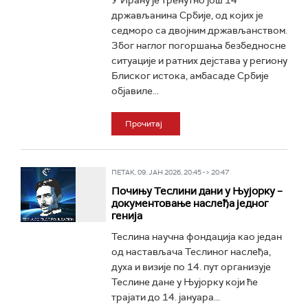
У Ирану је тренутно још 14
држављанина Србије, од којих је
седморо са двојним држављанством.
Због наглог погоршања безбедносне
ситуације и ратних дејстава у региону
Блиског истока, амбасаде Србије
објавиле...
Прочитај
ПЕТАК, 09. ЈАН 2026, 20:45 -> 20:47
Почињу Теслини дани у Њујорку –
документовање наслеђа једног
генија
Теслина научна фондација као један
од настављача Теслиног наслеђа,
духа и визије по 14. пут организује
Теслине дане у Њујорку који ће
трајати до 14. јануара...