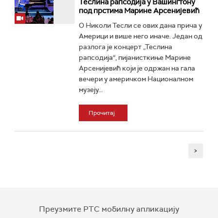
Теслина рапсодија у Вашингтону
под прстима Марине Арсенијевић
О Николи Тесли се ових дана прича у
Америци и више него иначе. Један од
разлога је концерт „Теслина
рапсодија“, пијанисткиње Марине
Арсенијевић који је одржан на гала
вечери у америчком Националном
музеју...
Прочитај
>
Преузмите РТС мобилну апликацију