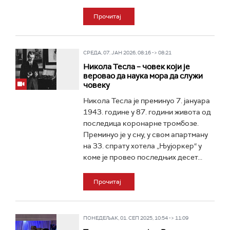
Прочитај
СРЕДА, 07. ЈАН 2026, 08:16 -> 08:21
Никола Тесла – човек који је
веровао да наука мора да служи
човеку
Никола Тесла је преминуо 7. јануара
1943. године у 87. години живота од
последица коронарне тромбозе.
Преминуо је у сну, у свом апартману
на 33. спрату хотела „Њујоркер“ у
коме је провео последњих десет...
Прочитај
ПОНЕДЕЉАК, 01. СЕП 2025, 10:54 -> 11:09