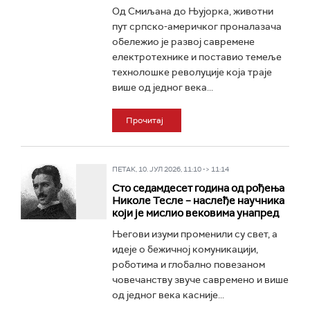
Од Смиљана до Њујорка, животни
пут српско-америчког проналазача
обележио је развој савремене
електротехнике и поставио темеље
технолошке револуције која траје
више од једног века...
Прочитај
ПЕТАК, 10. ЈУЛ 2026, 11:10 -> 11:14
Сто седамдесет година од рођења
Николе Тесле – наслеђе научника
који је мислио вековима унапред
Његови изуми променили су свет, а
идеје о бежичној комуникацији,
роботима и глобално повезаном
човечанству звуче савремено и више
од једног века касније...