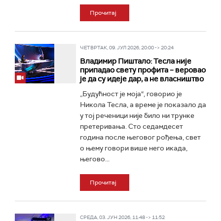
Прочитај
ЧЕТВРТАК, 09. ЈУЛ 2026, 20:00 -> 20:24
Владимир Пиштало: Тесла није
припадао свету профита – веровао
је да су идеје дар, а не власништво
„Будућност је моја“, говорио је
Никола Тесла, а време је показало да
у тој реченици није било ни трунке
претеривања. Сто седамдесет
година после његовог рођења, свет
о њему говори више него икада,
његово...
Прочитај
СРЕДА, 03. ЈУН 2026, 11:48 -> 11:52