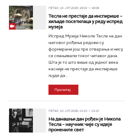
ПЕТАК, 10. ЈУЛ 2026, 18:02 -> 18:08
Тесла не престаје да инспирише –
хиљаде посетилаца у реду испред
музеја
Испред Музеја Николе Тесле на дан
његовог рођења редови су
формирани још пре отварања и нису
се смањивали токог читавог дана.
Шта је то што више од једног века
касније не престаје да инспирише
људе да...
Прочитај
ПЕТАК, 10. ЈУЛ 2026, 13:10 -> 13:10
На данашњи дан рођен је Никола
Тесла – научник чије су идеје
промениле свет